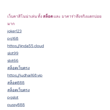
เว็บคาสิโนน่าเล่น ทั้ง
สล็อต
และ
บาคาร่า
ตึงจริงแตกบ่อย
มาก
joker123
pg168
https://jinda55.cloud
slot99
slot66
สล็อตเว็บตรง
https://judhai168.vip
สล็อต888
สล็อตเว็บตรง
pgslot
pussy888