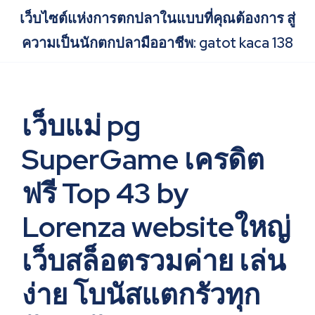
Skip
เว็บไซต์แห่งการตกปลาในแบบที่คุณต้องการ สู่
to
content
ความเป็นนักตกปลามืออาชีพ: gatot kaca 138
เว็บแม่ pg
SuperGame เครดิต
ฟรี Top 43 by
Lorenza websiteใหญ่
เว็บสล็อตรวมค่าย เล่น
ง่าย โบนัสแตกรัวทุก