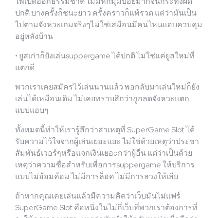
ไพ่เปิดออกธรรมชาติ ไม่มีหักมุมบ่อยมากจนกระทั่งผิด
ปกติ บางครั้งก็ชนะยาว ครั้งคราวก็แพ้รวด แต่ว่ามันเป็น
ไปตามจังหวะเกมจริงๆไม่ใช่เสมือนมีคนไหนแอบควบคุม
อยู่หลังบ้าน
• ยูสเก่าก็ยังเล่นsuppergame ได้ปกติ ไม่ใช่แค่ยูสใหม่ที่
แตกดี
พวกเราเคยสมัครไว้เล่นนานแล้ว พอกลับมาเล่นใหม่ก็ยัง
เล่นได้เหมือนเดิม ไม่เคยทราบสึกว่าถูกลดจังหวะแตก
แบบแอบๆ
ทั้งหมดนี้ทำให้เรารู้สึกว่าสาเหตุที่ SuperGame Slot ได้
รับความไว้ใจจากผู้เล่นเยอะแยะ ไม่ใช่ด้วยเหตุว่าประชา
สัมพันธ์เวอร์ๆหรือแจกเงินเยอะกว่าผู้อื่น แต่ว่าเป็นด้วย
เหตุว่าความซื่อสำหรับเพื่อการsuppergame ให้บริการ
แบบไม่อ้อมค้อม ไม่มีการล็อค ไม่มีการลวงให้เสีย
ถ้าหากคุณเคยเล่นแล้วมีความคิดว่าเว็บมันไม่แฟร์
SuperGame Slot คือหนึ่งในไม่กี่เว็บที่พวกเราต้องการที่