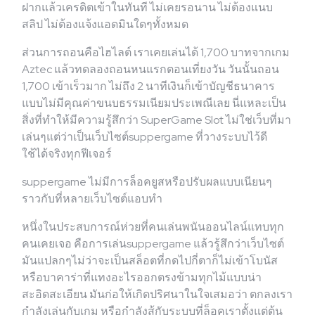
ฝากแล้วเครดิตเข้าในทันที ไม่เคยรอนาน ไม่ต้องแนบ
สลิป ไม่ต้องแจ้งแอดมินใดๆทั้งหมด
ส่วนการถอนคือไฮไลต์ เราเคยเล่นได้ 1,700 บาทจากเกม
Aztec แล้วทดลองถอนหนแรกตอนเที่ยงวัน วันนั้นถอน
1,700 เข้าเร็วมาก ไม่ถึง 2 นาทีเงินก็เข้าบัญชีธนาคาร
แบบไม่มีคุณค่าขนบธรรมเนียมประเพณีเลย นี่แหละเป็น
สิ่งที่ทำให้มีความรู้สึกว่า SuperGame Slot ไม่ใช่เว็บที่มา
เล่นๆแต่ว่าเป็นเว็บไซต์suppergame ที่วางระบบไว้ดี
ใช้ได้จริงทุกฟีเจอร์
suppergame ไม่มีการล็อคยูสหรือปรับผลแบบเนียนๆ
ราวกับที่หลายเว็บไซต์แอบทำ
หนึ่งในประสบการณ์ห่วยที่คนเล่นพนันออนไลน์แทบทุก
คนเคยเจอ คือการเล่นsuppergame แล้วรู้สึกว่าเว็บไซต์
มันแปลกๆไม่ว่าจะเป็นสล็อตที่กดไปกี่ตาก็ไม่เข้าโบนัส
หรือบาคาร่าที่แทงอะไรออกตรงข้ามทุกไม้แบบน่า
สะอิดสะเอียน มันก่อให้เกิดปริศนาในใจเสมอว่า ตกลงเรา
กำลังเล่นกับเกม หรือกำลังสู้กับระบบที่ล็อคเราตั้งแต่ต้น