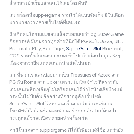
ล่ำเวลา เข้าเว็บแล้วเล่นได้เลยโดยทันที
เกมสล็อตที่ suppergame รวมไว้ให้แบบจัดเต็ม มีให้เลือก
มากมายกว่าหลายเว็บไซต์ที่เคยเจอ
ถ้าเกิดคนใดกันแน่ชอบสล็อตบอกเลยว่า pg SuperGame
คือสวรรค์ มีเกมจากทุกค่ายที่นึกได้ PG Soft, Joker, JILI,
Pragmatic Play, Red Tiger,
SuperGame Slot
Blueprint,
CQ9 รวมทั้งอีกเยอะแยะ กดเข้าไปแล้วเลือกไม่ถูกจริงๆ
เนื่องจากว่าธีมแต่ละเกมก็น่าเล่นไปหมด
เกมที่พวกเราเล่นบ่อยมากเป็น Treasures of Aztec จาก
PG กับ Roma จาก Joker เพราะโบนัสเข้าไว ฟีลราวกับ
เกมเล่นเพลิดเพลินๆไม่เครียด เล่นได้กำไรบ้างเสียบ้างแม้
กระนั้นไม่บีบคั้น อีกอย่างที่อยากดูคือ เว็บไซต์
SuperGame Slot โหลดเกมเร็วมาก ไม่ว่าจะเล่นบน
โทรศัพท์มือถือหรือคอมพิวเตอร์ ระบบลื่น ไม่มีค้าง ไม่
กระตุกแม้ว่าจะเปิดหลายหน้าพร้อมกัน
คาสิโนสดจาก suppergame มิได้มีเพียงแค่มีชื่อ แต่ว่ายัง