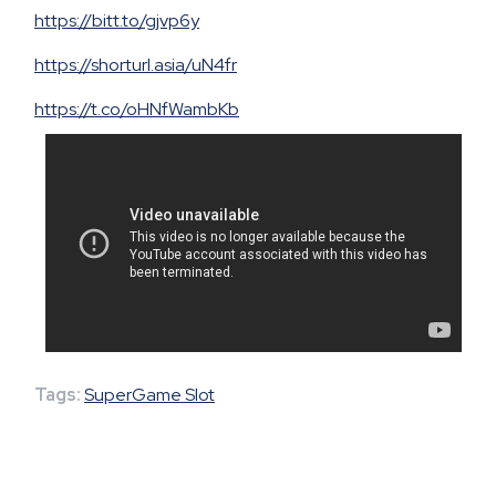
https://bitt.to/gjvp6y
https://shorturl.asia/uN4fr
https://t.co/oHNfWambKb
Tags:
SuperGame Slot