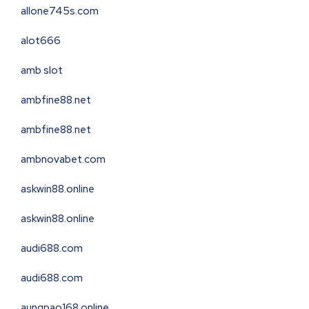
allone745s.com
alot666
amb slot
ambfine88.net
ambfine88.net
ambnovabet.com
askwin88.online
askwin88.online
audi688.com
audi688.com
aungpao168.online