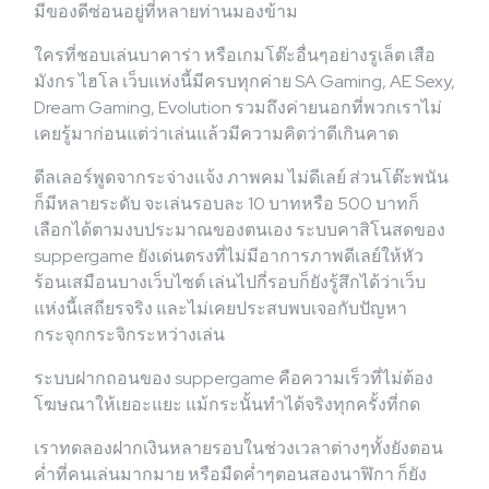
มีของดีซ่อนอยู่ที่หลายท่านมองข้าม
ใครที่ชอบเล่นบาคาร่า หรือเกมโต๊ะอื่นๆอย่างรูเล็ต เสือ
มังกร ไฮโล เว็บแห่งนี้มีครบทุกค่าย SA Gaming, AE Sexy,
Dream Gaming, Evolution รวมถึงค่ายนอกที่พวกเราไม่
เคยรู้มาก่อนแต่ว่าเล่นแล้วมีความคิดว่าดีเกินคาด
ดีลเลอร์พูดจากระจ่างแจ้ง ภาพคม ไม่ดีเลย์ ส่วนโต๊ะพนัน
ก็มีหลายระดับ จะเล่นรอบละ 10 บาทหรือ 500 บาทก็
เลือกได้ตามงบประมาณของตนเอง ระบบคาสิโนสดของ
suppergame ยังเด่นตรงที่ไม่มีอาการภาพดีเลย์ให้หัว
ร้อนเสมือนบางเว็บไซต์ เล่นไปกี่รอบก็ยังรู้สึกได้ว่าเว็บ
แห่งนี้เสถียรจริง และไม่เคยประสบพบเจอกับปัญหา
กระจุกกระจิกระหว่างเล่น
ระบบฝากถอนของ suppergame คือความเร็วที่ไม่ต้อง
โฆษณาให้เยอะแยะ แม้กระนั้นทำได้จริงทุกครั้งที่กด
เราทดลองฝากเงินหลายรอบในช่วงเวลาต่างๆทั้งยังตอน
ค่ำที่คนเล่นมากมาย หรือมืดค่ำๆตอนสองนาฬิกา ก็ยัง