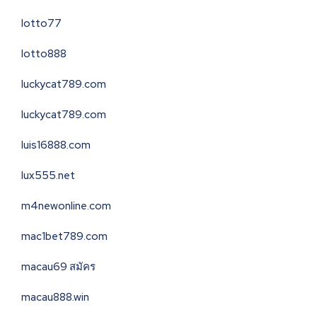
lotto77
lotto888
luckycat789.com
luckycat789.com
luis16888.com
lux555.net
m4newonline.com
mac1bet789.com
macau69 สมัคร
macau888.win