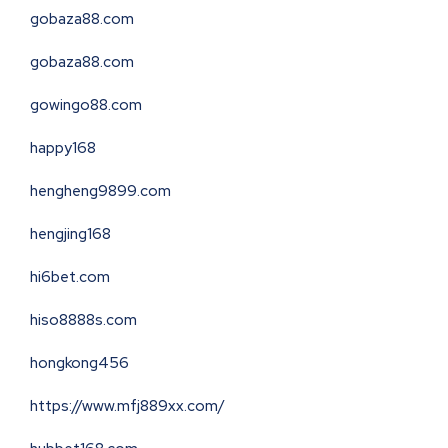
gobaza88.com
gobaza88.com
gowingo88.com
happy168
hengheng9899.com
hengjing168
hi6bet.com
hiso8888s.com
hongkong456
https://www.mfj889xx.com/