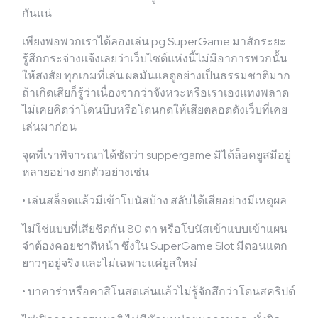
กันแน่
เพียงพอพวกเราได้ลองเล่น pg SuperGame มาสักระยะ
รู้สึกกระจ่างแจ้งเลยว่าเว็บไซต์แห่งนี้ไม่มีอาการพวกนั้น
ให้สงสัย ทุกเกมที่เล่น ผลมันแลดูอย่างเป็นธรรมชาติมาก
ถ้าเกิดเสียก็รู้ว่าเนื่องจากว่าจังหวะหรือเราเองแทงพลาด
ไม่เคยคิดว่าโดนบีบหรือโดนกดให้เสียตลอดดังเว็บที่เคย
เล่นมาก่อน
จุดที่เราพิจารณาได้ชัดว่า suppergame มิได้ล็อคยูสมีอยู่
หลายอย่าง ยกตัวอย่างเช่น
• เล่นสล็อตแล้วมีเข้าโบนัสบ้าง สลับได้เสียอย่างมีเหตุผล
ไม่ใช่แบบที่เสียชิดกัน 80 ตา หรือโบนัสเข้าแบบเข้าแผน
จำต้องคอยชาติหน้า ซึ่งใน SuperGame Slot มีตอนแตก
ยาวๆอยู่จริง และไม่เฉพาะแค่ยูสใหม่
• บาคาร่าหรือคาสิโนสดเล่นแล้วไม่รู้จักสึกว่าโดนสคริปต์