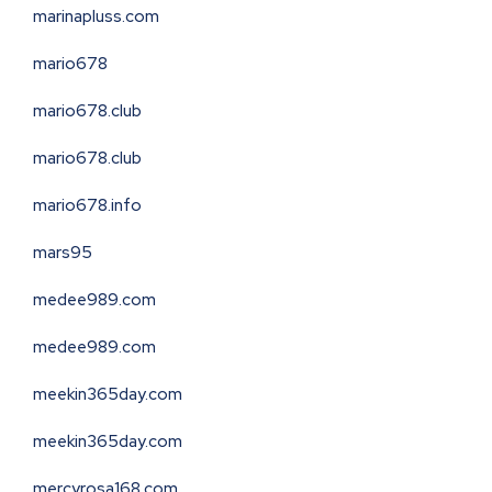
marinapluss.com
mario678
mario678.club
mario678.club
mario678.info
mars95
medee989.com
medee989.com
meekin365day.com
meekin365day.com
mercyrosa168.com