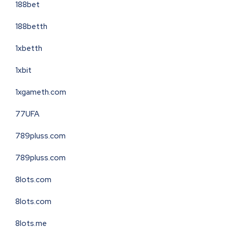
188bet
188betth
1xbetth
1xbit
1xgameth.com
77UFA
789pluss.com
789pluss.com
8lots.com
8lots.com
8lots.me