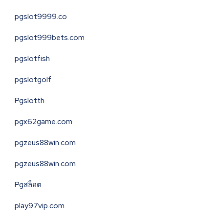
pgslot9999.co
pgslot999bets.com
pgslotfish
pgslotgolf
Pgslotth
pgx62game.com
pgzeus88win.com
pgzeus88win.com
Pgสล็อต
play97vip.com