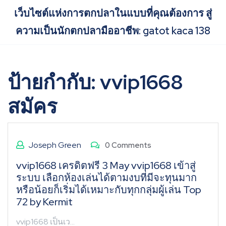
Skip
เว็บไซต์แห่งการตกปลาในแบบที่คุณต้องการ สู่
to
content
ความเป็นนักตกปลามืออาชีพ: gatot kaca 138
ป้ายกำกับ:
vvip1668
สมัคร
Joseph Green
0 Comments
vvip1668 เครดิตฟรี 3 May vvip1668 เข้าสู่
ระบบ เลือกห้องเล่นได้ตามงบที่มีจะทุนมาก
หรือน้อยก็เริ่มได้เหมาะกับทุกกลุ่มผู้เล่น Top
72 by Kermit
vvip1668 เป็นเว…