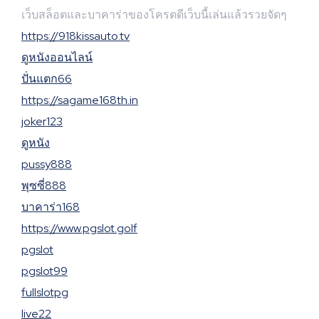
เว็บสล็อตและบาคาร่าของโครตดีเว็บนี้เล่นแล้วรวยจัดๆ
https://918kissauto.tv
ดูหนังออนไลน์
ปั่นแตก66
https://sagame168th.in
joker123
ดูหนัง
pussy888
พุซซี่888
บาคาร่า168
https://www.pgslot.golf
pgslot
pgslot99
fullslotpg
live22