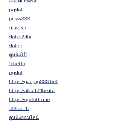
สล็อตเว็บตรง
pgslot
pussy888
บาคาร่า
slotxo24hr
slotpg
ดูหนังโป๊
1xbetth
pgslot
https://gaojing888.bet
https://allbet24hr.site
https://pgslotth.me
188betth
ดูหนังออนไลน์