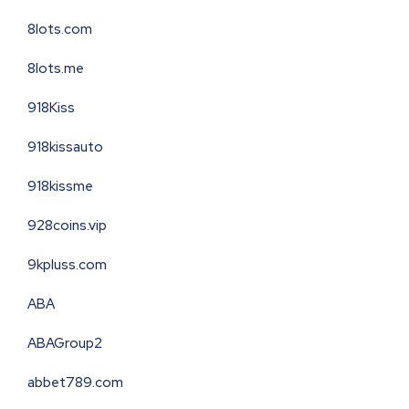
8lots.com
8lots.me
918Kiss
918kissauto
918kissme
928coins.vip
9kpluss.com
ABA
ABAGroup2
abbet789.com