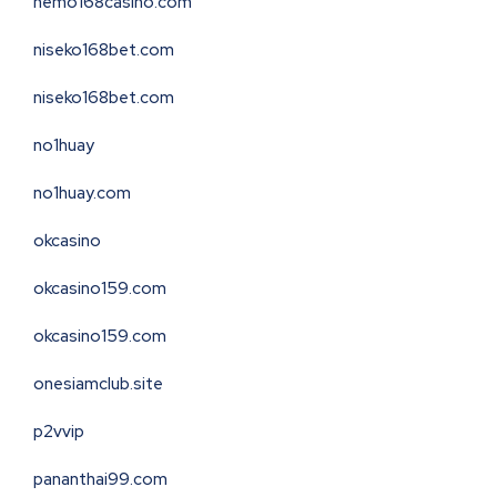
nemo168casino.com
niseko168bet.com
niseko168bet.com
no1huay
no1huay.com
okcasino
okcasino159.com
okcasino159.com
onesiamclub.site
p2vvip
pananthai99.com