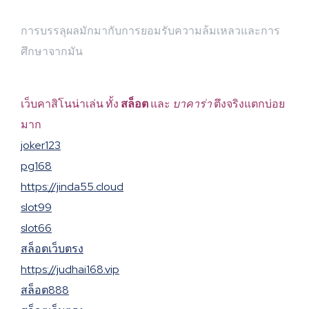
การบรรลุผลมักมากับการยอมรับความล้มเหลวและการ
ศึกษาจากมัน
เว็บคาสิโนน่าเล่น ทั้ง
สล็อต
และ
บาคาร่า
ตึงจริงแตกบ่อย
มาก
joker123
pg168
https://jinda55.cloud
slot99
slot66
สล็อตเว็บตรง
https://judhai168.vip
สล็อต888