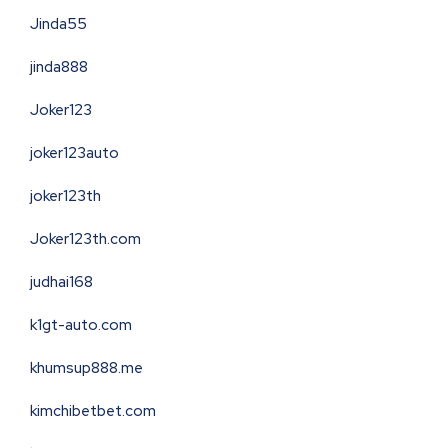
Jinda55
jinda888
Joker123
joker123auto
joker123th
Joker123th.com
judhai168
k1gt-auto.com
khumsup888.me
kimchibetbet.com