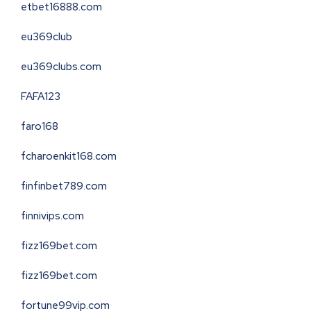
etbet16888.com
eu369club
eu369clubs.com
FAFA123
faro168
fcharoenkit168.com
finfinbet789.com
finnivips.com
fizz169bet.com
fizz169bet.com
fortune99vip.com