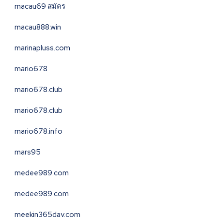
macau69 สมัคร
macau888.win
marinapluss.com
mario678
mario678.club
mario678.club
mario678.info
mars95
medee989.com
medee989.com
meekin365day.com