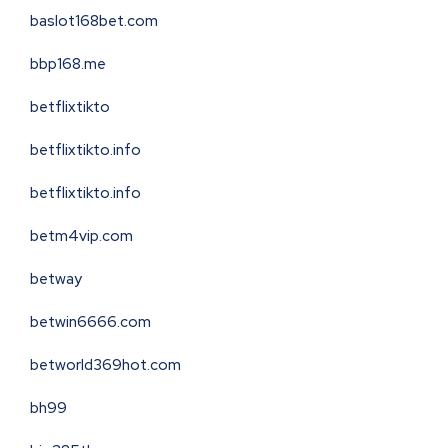
baslot168bet.com
bbp168.me
betflixtikto
betflixtikto.info
betflixtikto.info
betm4vip.com
betway
betwin6666.com
betworld369hot.com
bh99