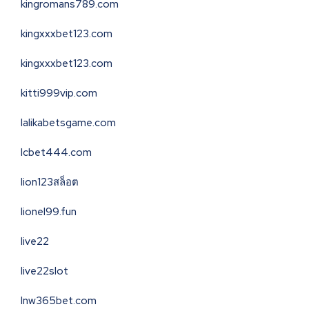
kingromans789.com
kingxxxbet123.com
kingxxxbet123.com
kitti999vip.com
lalikabetsgame.com
lcbet444.com
lion123สล็อต
lionel99.fun
live22
live22slot
lnw365bet.com