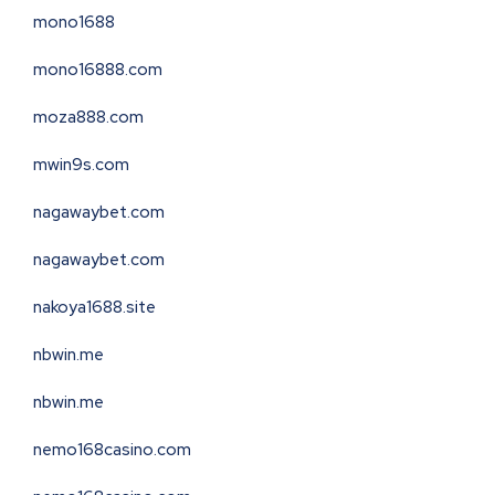
mono1688
mono16888.com
moza888.com
mwin9s.com
nagawaybet.com
nagawaybet.com
nakoya1688.site
nbwin.me
nbwin.me
nemo168casino.com