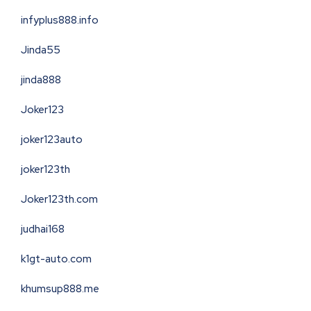
infyplus888.info
Jinda55
jinda888
Joker123
joker123auto
joker123th
Joker123th.com
judhai168
k1gt-auto.com
khumsup888.me