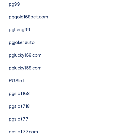
pg99
pggold168bet.com
pgheng99
pgjoker auto
pglucky168.com
pglucky168.com
PGSlot
pgslot168
pgslot718
pgslot77
pgslot77.com