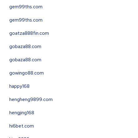
gem99ths.com
gem99ths.com
goatza888fin.com
gobaza88.com
gobaza88.com
gowingo88.com
happy168
hengheng9899.com
hengjing168
hi6bet.com