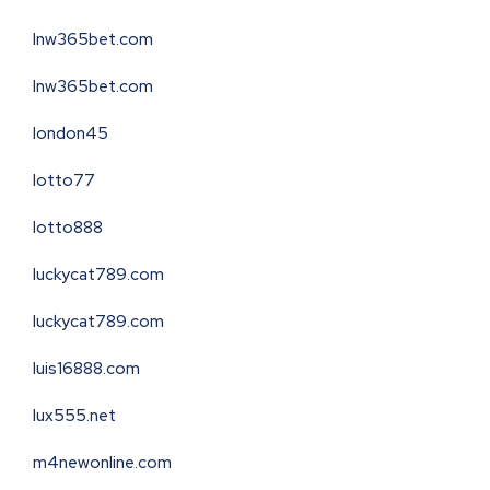
lnw365bet.com
lnw365bet.com
london45
lotto77
lotto888
luckycat789.com
luckycat789.com
luis16888.com
lux555.net
m4newonline.com