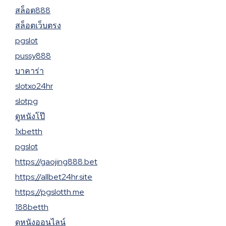
สล็อต888
สล็อตเว็บตรง
pgslot
pussy888
บาคาร่า
slotxo24hr
slotpg
ดูหนังโป๊
1xbetth
pgslot
https://gaojing888.bet
https://allbet24hr.site
https://pgslotth.me
188betth
ดูหนังออนไลน์