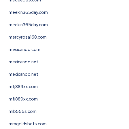
medee989.com
meekin365day.com
meekin365day.com
mercyrosa168.com
mexicanoo.com
mexicanoo.net
mexicanoo.net
mfj889xx.com
mfj889xx.com
mib555s.com
mmgoldsbets.com