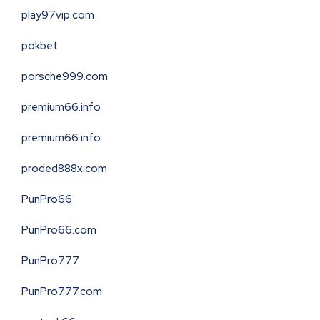
play97vip.com
pokbet
porsche999.com
premium66.info
premium66.info
proded888x.com
PunPro66
PunPro66.com
PunPro777
PunPro777.com