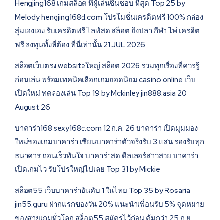
Hengjing168 เกมสล็อต ที่ผู้เล่นชื่นชอบ ที่สุด Top 25 by
Melody hengjing168d.com โปรโมชั่นเครดิตฟรี 100% กล่อง
สุ่มเฮงเฮง รับเครดิตฟรี ไลฟ์สด สล็อต ยิงปลา กีฬา ไพ่ เครดิต
ฟรี ลงทุนทั้งที่ต้อง ที่นี่เท่านั้น 21 JUL 2026
สล็อตเว็บตรง websiteใหญ่ สล็อต 2026 รวมทุกเรื่องที่ควรรู้
ก่อนเล่น พร้อมเทคนิคเลือกเกมยอดนิยม casino online เว็บ
เปิดใหม่ ทดลองเล่น Top 19 by Mckinley jin888.asia 20
August 26
บาคาร่า168 sexy168c.com 12 ก.ค. 26 บาคาร่า เปิดมุมมอง
ใหม่ของเกมบาคาร่า เซียนบาคาร่าตัวจริงรับ 3 แสน รองรับทุก
ธนาคาร ถอนเร็วทันใจ บาคาร่าสด ดีลเลอร์สาวสวย บาคาร่า
เปิดเกมไว รับโปรใหญ่ไปเลย Top 31 by Mickie
สล็อต55 เว็บบาคาร่าอันดับ 1 ในไทย Top 35 by Rosaria
jin55.guru ฝากแรกของวัน 20% แนะนำเพื่อนรับ 5% จุดหมาย
ของสายเกมทั่วโลก สล็อต55 สมัครไว้ก่อน คุ้มกว่า 25 ก.ย.