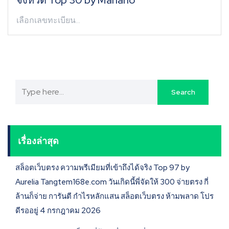
จังหวัด Top 30 by Mariano
เลือกเลขทะเบียน…
เรื่องล่าสุด
สล็อตเว็บตรง ความพรีเมียมที่เข้าถึงได้จริง Top 97 by
Aurelia Tangtem168e.com วันเกิดนี้พี่จัดให้ 300 จ่ายตรง กี่
ล้านก็จ่าย การันตี กำไรหลักแสน สล็อตเว็บตรง ห้ามพลาด โปร
ดีรออยู่ 4 กรกฎาคม 2026