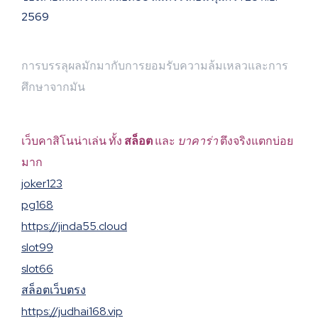
2569
การบรรลุผลมักมากับการยอมรับความล้มเหลวและการ
ศึกษาจากมัน
เว็บคาสิโนน่าเล่น ทั้ง
สล็อต
และ
บาคาร่า
ตึงจริงแตกบ่อย
มาก
joker123
pg168
https://jinda55.cloud
slot99
slot66
สล็อตเว็บตรง
https://judhai168.vip