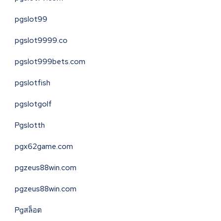
pgslot99
pgslot9999.co
pgslot999bets.com
pgslotfish
pgslotgolf
Pgslotth
pgx62game.com
pgzeus88win.com
pgzeus88win.com
Pgสล็อต