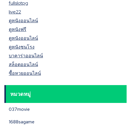
fullslotpg
live22
ดูหนังออนไลน์
ดูหนังฟรี
ดูหนังออนไลน์
ดูหนังชนโรง
บาคาร่าออนไลน์
สล็อตออนไลน์
ซื้อหวยออนไลน์
หมวดหมู่
037movie
1688sagame