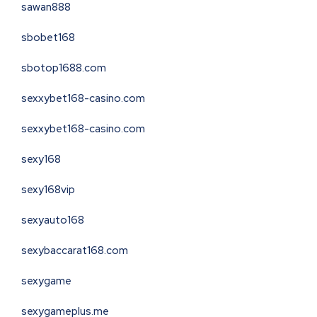
sawan888
sbobet168
sbotop1688.com
sexxybet168-casino.com
sexxybet168-casino.com
sexy168
sexy168vip
sexyauto168
sexybaccarat168.com
sexygame
sexygameplus.me