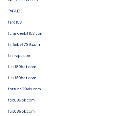
eu369clubs.com
FAFA123
faro168
fcharoenkit168.com
finfinbet789.com
finnivips.com
fizz169bet.com
fizz169bet.com
fortune99vip.com
fox689ok.com
fox689ok.com