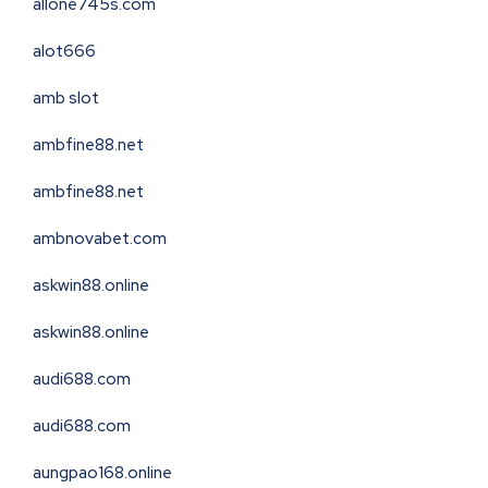
allone745s.com
alot666
amb slot
ambfine88.net
ambfine88.net
ambnovabet.com
askwin88.online
askwin88.online
audi688.com
audi688.com
aungpao168.online