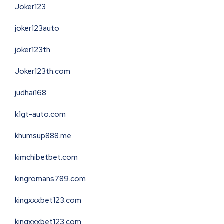
Joker123
joker123auto
joker123th
Joker123th.com
judhai168
k1gt-auto.com
khumsup888.me
kimchibetbet.com
kingromans789.com
kingxxxbet123.com
kingxxxbet123.com