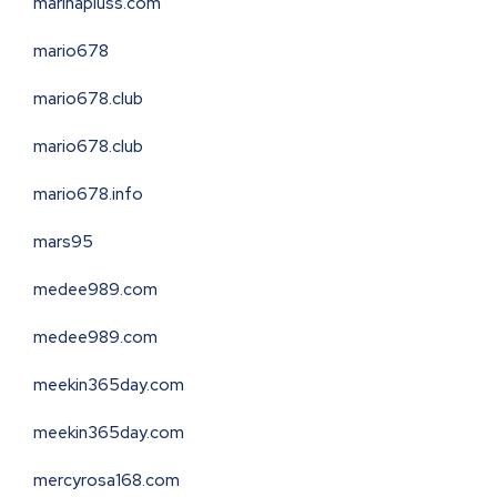
marinapluss.com
mario678
mario678.club
mario678.club
mario678.info
mars95
medee989.com
medee989.com
meekin365day.com
meekin365day.com
mercyrosa168.com