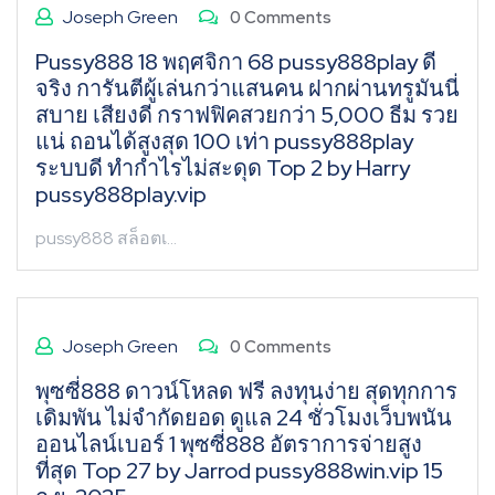
Joseph Green
0 Comments
Pussy888 18 พฤศจิกา 68 pussy888play ดี
จริง การันตีผู้เล่นกว่าแสนคน ฝากผ่านทรูมันนี่
สบาย เสียงดี กราฟฟิคสวยกว่า 5,000 ธีม รวย
แน่ ถอนได้สูงสุด 100 เท่า pussy888play
ระบบดี ทำกำไรไม่สะดุด Top 2 by Harry
pussy888play.vip
pussy888 สล็อตเ…
Joseph Green
0 Comments
พุซซี่888 ดาวน์โหลด ฟรี ลงทุนง่าย สุดทุกการ
เดิมพัน ไม่จำกัดยอด ดูแล 24 ชั่วโมงเว็บพนัน
ออนไลน์เบอร์ 1 พุซซี่888 อัตราการจ่ายสูง
ที่สุด Top 27 by Jarrod pussy888win.vip 15