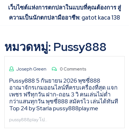
Skip
เว็บไซต์แห่งการตกปลาในแบบที่คุณต้องการ สู่
to
content
ความเป็นนักตกปลามืออาชีพ: gatot kaca 138
หมวดหมู่:
Pussy888
Joseph Green
0 Comments
Pussy888 5 กันยายน 2026 พุซซี่888
อาณาจักรเกมออนไลน์ที่ครบเครื่องที่สุด แจก
เพชร ฟรีทุกวัน ฝาก-ถอน 3 วิ คนเล่นไม่ต่ำ
กว่าแสนทุกวัน พุซซี่888 สมัครไว เล่นได้ทันที
Top 24 by Starla pussy888play.me
pussy888play โป…