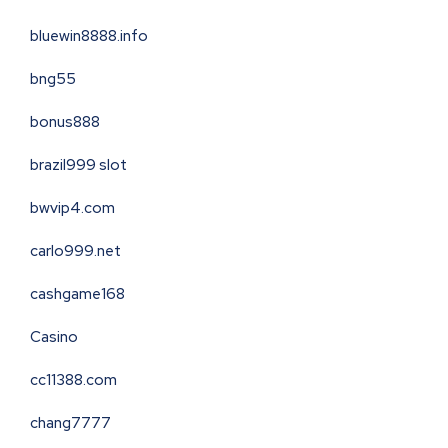
bluewin8888.info
bng55
bonus888
brazil999 slot
bwvip4.com
carlo999.net
cashgame168
Casino
cc11388.com
chang7777