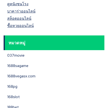
ดูหนังชนโรง
บาคาร่าออนไลน์
สล็อตออนไลน์
ซื้อหวยออนไลน์
หมวดหมู่
037movie
1688sagame
1688vegasx.com
168pg
168slot
188bet