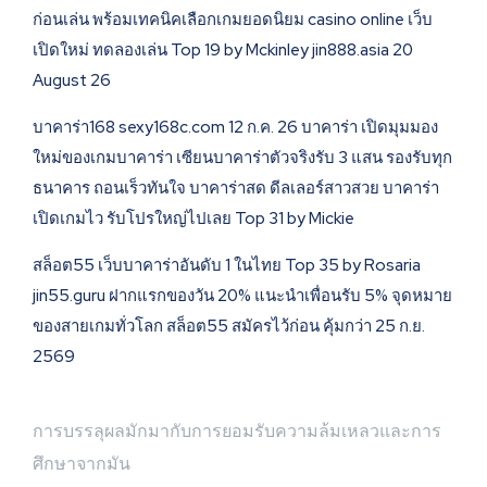
ก่อนเล่น พร้อมเทคนิคเลือกเกมยอดนิยม casino online เว็บ
เปิดใหม่ ทดลองเล่น Top 19 by Mckinley jin888.asia 20
August 26
บาคาร่า168 sexy168c.com 12 ก.ค. 26 บาคาร่า เปิดมุมมอง
ใหม่ของเกมบาคาร่า เซียนบาคาร่าตัวจริงรับ 3 แสน รองรับทุก
ธนาคาร ถอนเร็วทันใจ บาคาร่าสด ดีลเลอร์สาวสวย บาคาร่า
เปิดเกมไว รับโปรใหญ่ไปเลย Top 31 by Mickie
สล็อต55 เว็บบาคาร่าอันดับ 1 ในไทย Top 35 by Rosaria
jin55.guru ฝากแรกของวัน 20% แนะนำเพื่อนรับ 5% จุดหมาย
ของสายเกมทั่วโลก สล็อต55 สมัครไว้ก่อน คุ้มกว่า 25 ก.ย.
2569
การบรรลุผลมักมากับการยอมรับความล้มเหลวและการ
ศึกษาจากมัน