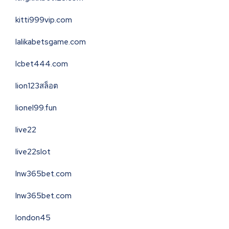
kitti999vip.com
lalikabetsgame.com
lcbet444.com
lion123สล็อต
lionel99.fun
live22
live22slot
lnw365bet.com
lnw365bet.com
london45