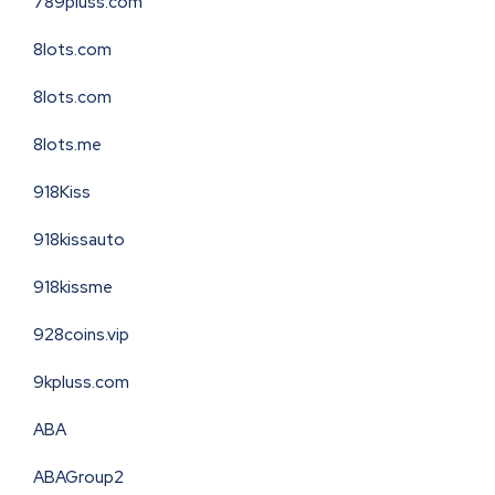
789pluss.com
8lots.com
8lots.com
8lots.me
918Kiss
918kissauto
918kissme
928coins.vip
9kpluss.com
ABA
ABAGroup2