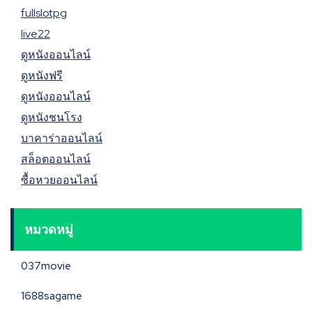
fullslotpg
live22
ดูหนังออนไลน์
ดูหนังฟรี
ดูหนังออนไลน์
ดูหนังชนโรง
บาคาร่าออนไลน์
สล็อตออนไลน์
ซื้อหวยออนไลน์
หมวดหมู่
037movie
1688sagame