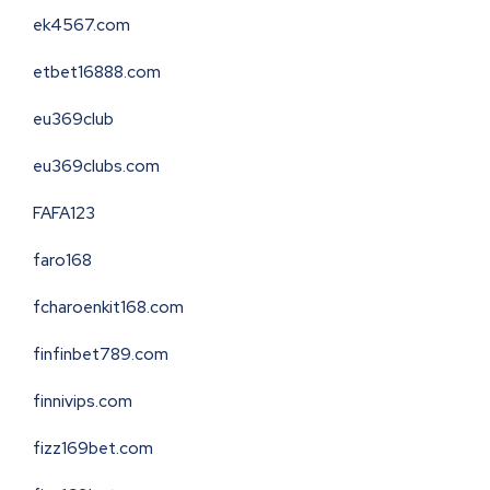
ek4567.com
etbet16888.com
eu369club
eu369clubs.com
FAFA123
faro168
fcharoenkit168.com
finfinbet789.com
finnivips.com
fizz169bet.com