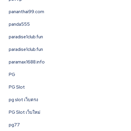
pananthai99.com
panda555
paradise1club.fun
paradise1club.fun
paramax1688.info
PG
PG Slot
pg slot เว็บตรง
PG Slot เว็บใหม่
pg77