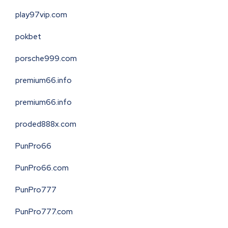
play97vip.com
pokbet
porsche999.com
premium66.info
premium66.info
proded888x.com
PunPro66
PunPro66.com
PunPro777
PunPro777.com