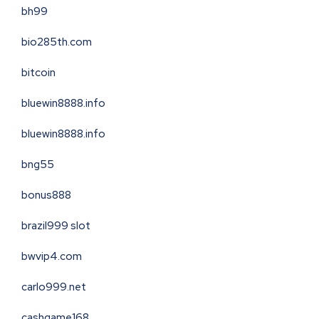
bh99
bio285th.com
bitcoin
bluewin8888.info
bluewin8888.info
bng55
bonus888
brazil999 slot
bwvip4.com
carlo999.net
cashgame168