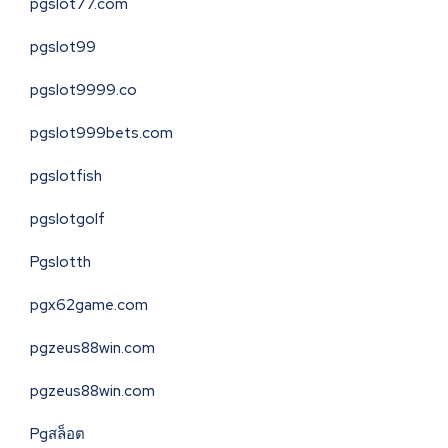
pgslot77.com
pgslot99
pgslot9999.co
pgslot999bets.com
pgslotfish
pgslotgolf
Pgslotth
pgx62game.com
pgzeus88win.com
pgzeus88win.com
Pgสล็อต