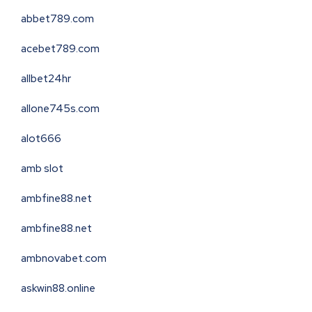
abbet789.com
acebet789.com
allbet24hr
allone745s.com
alot666
amb slot
ambfine88.net
ambfine88.net
ambnovabet.com
askwin88.online