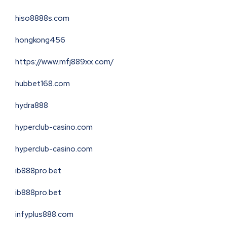
hiso8888s.com
hongkong456
https://www.mfj889xx.com/
hubbet168.com
hydra888
hyperclub-casino.com
hyperclub-casino.com
ib888pro.bet
ib888pro.bet
infyplus888.com