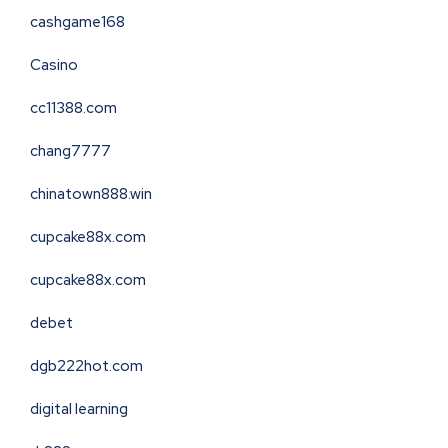
cashgame168
Casino
cc11388.com
chang7777
chinatown888.win
cupcake88x.com
cupcake88x.com
debet
dgb222hot.com
digital learning