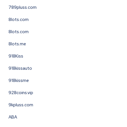
789pluss.com
8lots.com
8lots.com
8lots.me
918Kiss
918kissauto
918kissme
928coins.vip
9kpluss.com
ABA