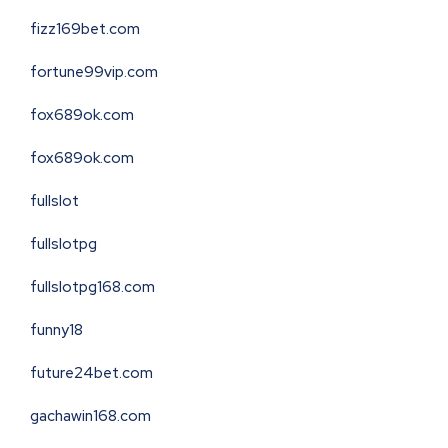
fizz169bet.com
fortune99vip.com
fox689ok.com
fox689ok.com
fullslot
fullslotpg
fullslotpg168.com
funny18
future24bet.com
gachawin168.com