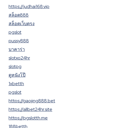
https://judhai168.vip
สล็อต888
สล็อตเว็บตรง
pgslot
pussy888
บาคาร่า
slotxo24hr
slotpg
ดูหนังโป๊
1xbetth
pgslot
https://gaojing888.bet
https://allbet24hr.site
https://pgslotth.me
188betth