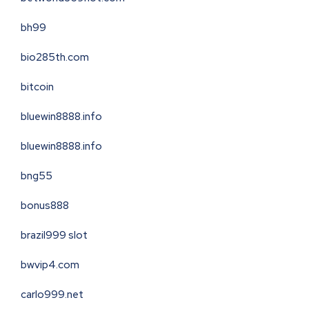
bh99
bio285th.com
bitcoin
bluewin8888.info
bluewin8888.info
bng55
bonus888
brazil999 slot
bwvip4.com
carlo999.net