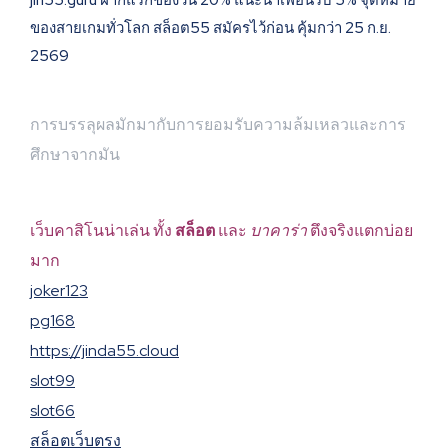
jin55.guru ฝากแรกของวัน 20% แนะนำเพื่อนรับ 5% จุดหมาย
ของสายเกมทั่วโลก สล็อต55 สมัครไว้ก่อน คุ้มกว่า 25 ก.ย.
2569
การบรรลุผลมักมากับการยอมรับความล้มเหลวและการ
ศึกษาจากมัน
เว็บคาสิโนน่าเล่น ทั้ง
สล็อต
และ
บาคาร่า
ตึงจริงแตกบ่อย
มาก
joker123
pg168
https://jinda55.cloud
slot99
slot66
สล็อตเว็บตรง