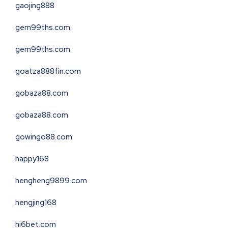
gaojing888
gem99ths.com
gem99ths.com
goatza888fin.com
gobaza88.com
gobaza88.com
gowingo88.com
happy168
hengheng9899.com
hengjing168
hi6bet.com