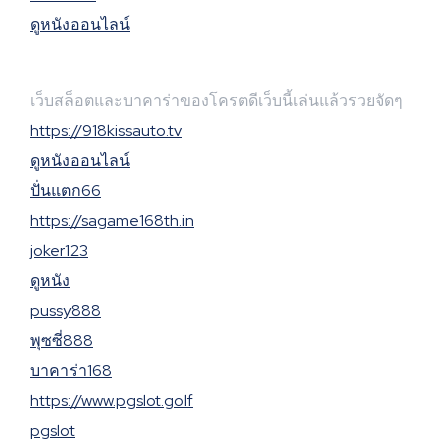
ดูหนังออนไลน์
เว็บสล็อตและบาคาร่าของโครตดีเว็บนี้เล่นแล้วรวยจัดๆ
https://918kissauto.tv
ดูหนังออนไลน์
ปั่นแตก66
https://sagame168th.in
joker123
ดูหนัง
pussy888
พุซซี่888
บาคาร่า168
https://www.pgslot.golf
pgslot