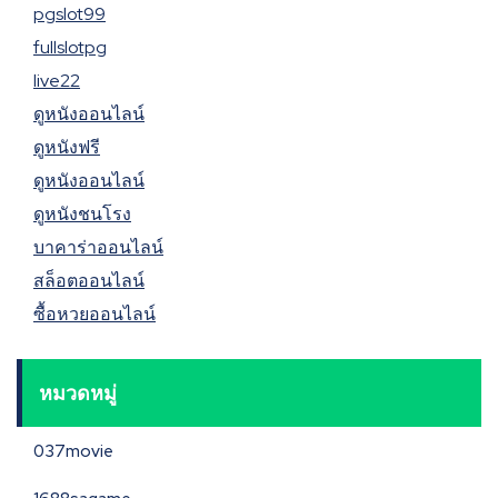
pgslot99
fullslotpg
live22
ดูหนังออนไลน์
ดูหนังฟรี
ดูหนังออนไลน์
ดูหนังชนโรง
บาคาร่าออนไลน์
สล็อตออนไลน์
ซื้อหวยออนไลน์
หมวดหมู่
037movie