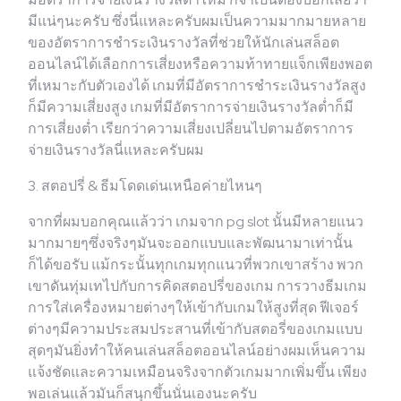
มีแน่ๆนะครับ ซึ่งนี่แหละครับผมเป็นความมากมายหลาย
ของอัตราการชำระเงินรางวัลที่ช่วยให้นักเล่นสล็อต
ออนไลน์ได้เลือกการเสี่ยงหรือความท้าทายแจ็กเพียงพอต
ที่เหมาะกับตัวเองได้ เกมที่มีอัตราการชำระเงินรางวัลสูง
ก็มีความเสี่ยงสูง เกมที่มีอัตราการจ่ายเงินรางวัลต่ำก็มี
การเสี่ยงต่ำ เรียกว่าความเสี่ยงเปลี่ยนไปตามอัตราการ
จ่ายเงินรางวัลนี่แหละครับผม
3. สตอปรี่ & ธีมโดดเด่นเหนือค่ายไหนๆ
จากที่ผมบอกคุณแล้วว่า เกมจาก pg slot นั้นมีหลายแนว
มากมายๆซึ่งจริงๆมันจะออกแบบและพัฒนามาเท่านั้น
ก็ได้ขอรับ แม้กระนั้นทุกเกมทุกแนวที่พวกเขาสร้าง พวก
เขาดันทุ่มเทไปกับการคิดสตอปรี่ของเกม การวางธีมเกม
การใส่เครื่องหมายต่างๆให้เข้ากับเกมให้สูงที่สุด ฟีเจอร์
ต่างๆมีความประสมประสานที่เข้ากับสตอรี่ของเกมแบบ
สุดๆมันยิ่งทำให้คนเล่นสล็อตออนไลน์อย่างผมเห็นความ
แจ้งชัดและความเหมือนจริงจากตัวเกมมากเพิ่มขึ้น เพียง
พอเล่นแล้วมันก็สนุกขึ้นนั่นเองนะครับ