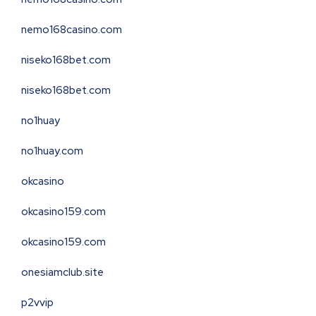
nemo168casino.com
niseko168bet.com
niseko168bet.com
no1huay
no1huay.com
okcasino
okcasino159.com
okcasino159.com
onesiamclub.site
p2vvip