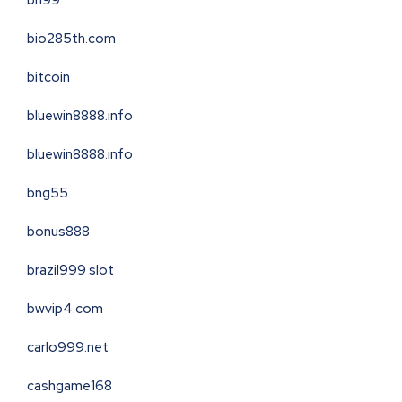
bh99
bio285th.com
bitcoin
bluewin8888.info
bluewin8888.info
bng55
bonus888
brazil999 slot
bwvip4.com
carlo999.net
cashgame168