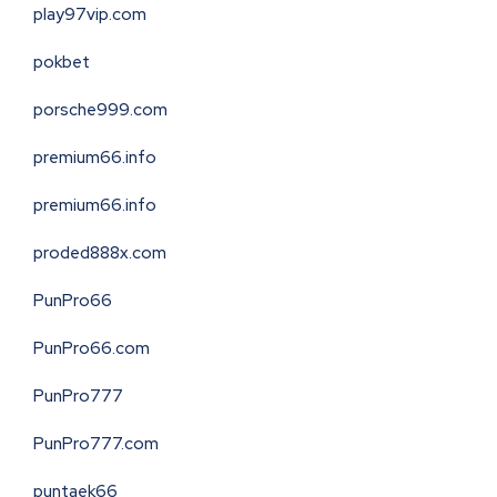
play97vip.com
pokbet
porsche999.com
premium66.info
premium66.info
proded888x.com
PunPro66
PunPro66.com
PunPro777
PunPro777.com
puntaek66