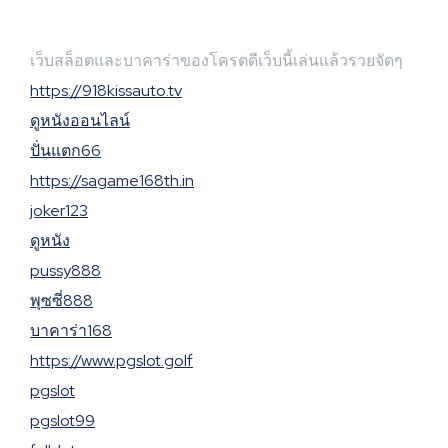
เว็บสล็อตและบาคาร่าของโครตดีเว็บนี้เล่นแล้วรวยจัดๆ
https://918kissauto.tv
ดูหนังออนไลน์
ปั่นแตก66
https://sagame168th.in
joker123
ดูหนัง
pussy888
พุซซี่888
บาคาร่า168
https://www.pgslot.golf
pgslot
pgslot99