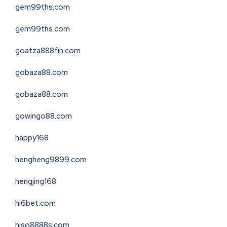
gem99ths.com
gem99ths.com
goatza888fin.com
gobaza88.com
gobaza88.com
gowingo88.com
happy168
hengheng9899.com
hengjing168
hi6bet.com
hiso8888s.com