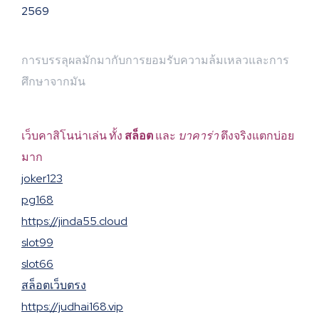
2569
การบรรลุผลมักมากับการยอมรับความล้มเหลวและการ
ศึกษาจากมัน
เว็บคาสิโนน่าเล่น ทั้ง
สล็อต
และ
บาคาร่า
ตึงจริงแตกบ่อย
มาก
joker123
pg168
https://jinda55.cloud
slot99
slot66
สล็อตเว็บตรง
https://judhai168.vip