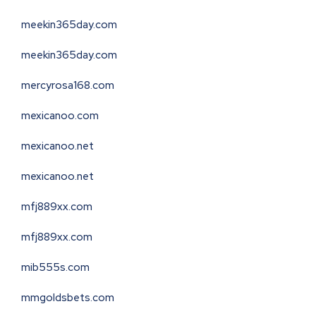
meekin365day.com
meekin365day.com
mercyrosa168.com
mexicanoo.com
mexicanoo.net
mexicanoo.net
mfj889xx.com
mfj889xx.com
mib555s.com
mmgoldsbets.com