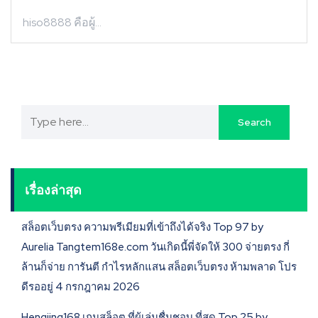
hiso8888 คือผู้…
เรื่องล่าสุด
สล็อตเว็บตรง ความพรีเมียมที่เข้าถึงได้จริง Top 97 by
Aurelia Tangtem168e.com วันเกิดนี้พี่จัดให้ 300 จ่ายตรง กี่
ล้านก็จ่าย การันตี กำไรหลักแสน สล็อตเว็บตรง ห้ามพลาด โปร
ดีรออยู่ 4 กรกฎาคม 2026
Hengjing168 เกมสล็อต ที่ผู้เล่นชื่นชอบ ที่สุด Top 25 by