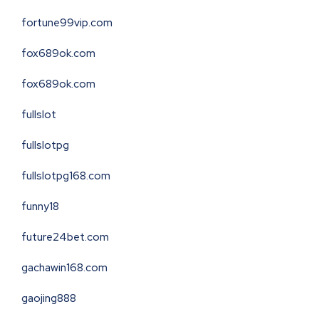
fortune99vip.com
fox689ok.com
fox689ok.com
fullslot
fullslotpg
fullslotpg168.com
funny18
future24bet.com
gachawin168.com
gaojing888