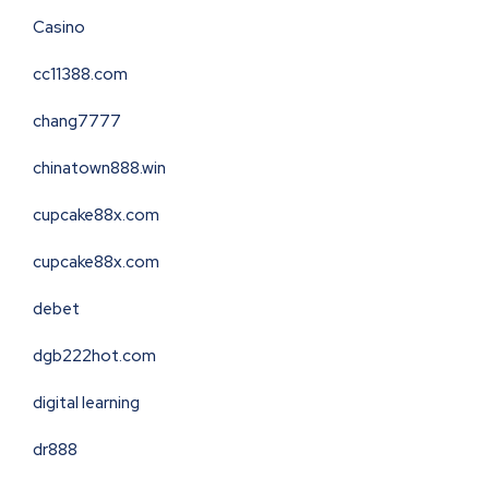
Casino
cc11388.com
chang7777
chinatown888.win
cupcake88x.com
cupcake88x.com
debet
dgb222hot.com
digital learning
dr888