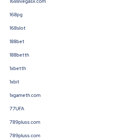
1688vegasx.com
168pg
168slot
188bet
188betth
1xbetth
1xbit
1xgameth.com
77UFA
789pluss.com
789pluss.com