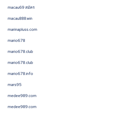
macau69 สมัคร
macau888.win
marinapluss.com
mario678
mario678.club
mario678.club
mario678.info
mars95
medee989.com
medee989.com