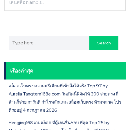
เล่นสล็อต amb s…
เรื่องล่าสุด
สล็อตเว็บตรง ความพรีเมียมที่เข้าถึงได้จริง Top 97 by
Aurelia Tangtem168e.com วันเกิดนี้พี่จัดให้ 300 จ่ายตรง กี่
ล้านก็จ่าย การันตี กำไรหลักแสน สล็อตเว็บตรง ห้ามพลาด โปร
ดีรออยู่ 4 กรกฎาคม 2026
Hengjing168 เกมสล็อต ที่ผู้เล่นชื่นชอบ ที่สุด Top 25 by