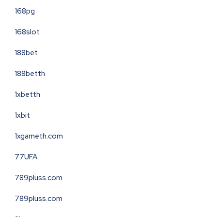
168pg
168slot
188bet
188betth
1xbetth
1xbit
1xgameth.com
77UFA
789pluss.com
789pluss.com