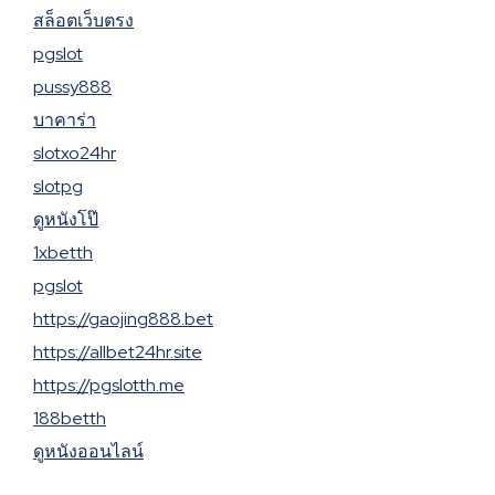
สล็อตเว็บตรง
pgslot
pussy888
บาคาร่า
slotxo24hr
slotpg
ดูหนังโป๊
1xbetth
pgslot
https://gaojing888.bet
https://allbet24hr.site
https://pgslotth.me
188betth
ดูหนังออนไลน์