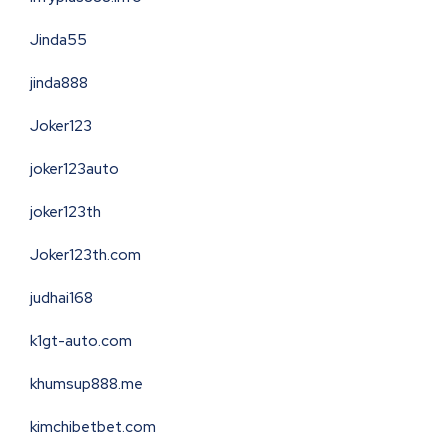
Jinda55
jinda888
Joker123
joker123auto
joker123th
Joker123th.com
judhai168
k1gt-auto.com
khumsup888.me
kimchibetbet.com