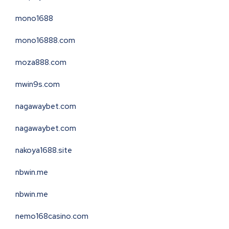
mono1688
mono16888.com
moza888.com
mwin9s.com
nagawaybet.com
nagawaybet.com
nakoya1688.site
nbwin.me
nbwin.me
nemo168casino.com