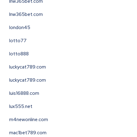
lnw365bet.com
lnw365bet.com
london45
lotto77
lotto888
luckycat789.com
luckycat789.com
luis16888.com
lux555.net
m4newonline.com
mac1bet789.com