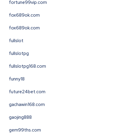
fortune99vip.com
fox689ok.com
fox689ok.com
fullslot
fullslotpg
fullslotpg168.com
funny18
future24bet.com
gachawin168.com
gaojing888
gem99ths.com