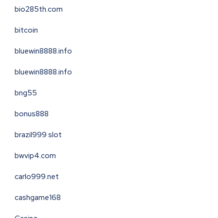
bio285th.com
bitcoin
bluewin8888.info
bluewin8888.info
bng55
bonus888
brazil999 slot
bwvip4.com
carlo999.net
cashgame168