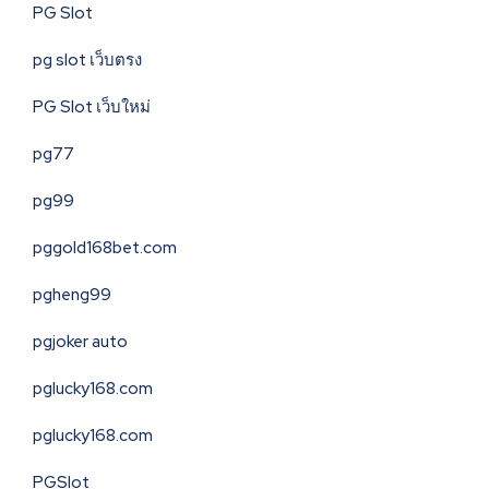
PG Slot
pg slot เว็บตรง
PG Slot เว็บใหม่
pg77
pg99
pggold168bet.com
pgheng99
pgjoker auto
pglucky168.com
pglucky168.com
PGSlot