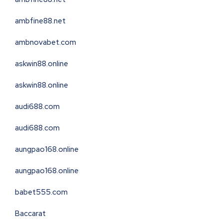
ambfine88.net
ambnovabet.com
askwin88.online
askwin88.online
audi688.com
audi688.com
aungpao168.online
aungpao168.online
babet555.com
Baccarat