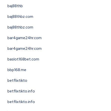
baj88thb
baj88thbz.com
baj88thbz.com
bar4game24hr.com
bar4game24hr.com
baslot168bet.com
bbp168.me
betflixtikto
betflixtikto.info
betflixtikto.info