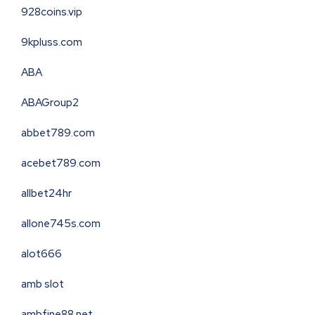
928coins.vip
9kpluss.com
ABA
ABAGroup2
abbet789.com
acebet789.com
allbet24hr
allone745s.com
alot666
amb slot
ambfine88.net