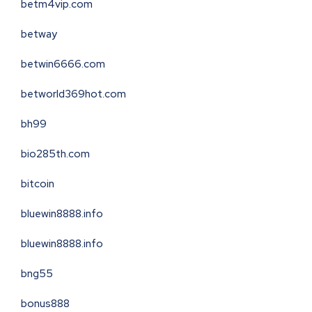
betm4vip.com
betway
betwin6666.com
betworld369hot.com
bh99
bio285th.com
bitcoin
bluewin8888.info
bluewin8888.info
bng55
bonus888