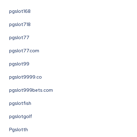
pgslot168
pgslot718
pgslot77
pgslot77.com
pgslot99
pgslot9999.co
pgslot999bets.com
pgslotfish
pgslotgolf
Pgslotth