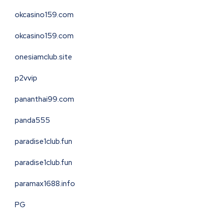
okcasino159.com
okcasino159.com
onesiamclub.site
p2vvip
pananthai99.com
panda555
paradise1club.fun
paradise1club.fun
paramax1688.info
PG