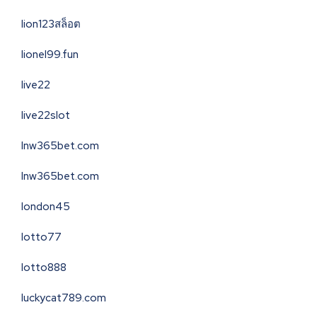
lion123สล็อต
lionel99.fun
live22
live22slot
lnw365bet.com
lnw365bet.com
london45
lotto77
lotto888
luckycat789.com