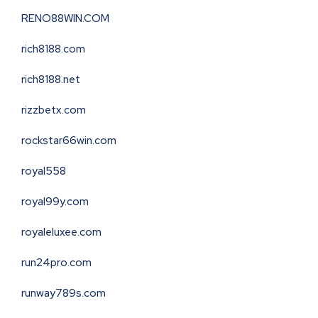
RENO88WIN.COM
rich8188.com
rich8188.net
rizzbetx.com
rockstar66win.com
royal558
royal99y.com
royaleluxee.com
run24pro.com
runway789s.com