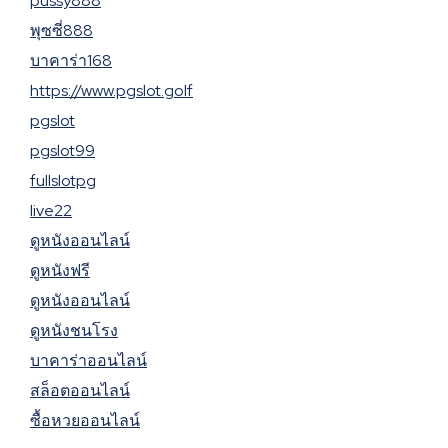
pussy888
พุซซี่888
บาคาร่า168
https://www.pgslot.golf
pgslot
pgslot99
fullslotpg
live22
ดูหนังออนไลน์
ดูหนังฟรี
ดูหนังออนไลน์
ดูหนังชนโรง
บาคาร่าออนไลน์
สล็อตออนไลน์
ซื้อหวยออนไลน์