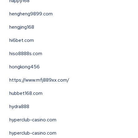
happy168
hengheng9899.com
hengjing168
hi6bet.com
hiso8888s.com
hongkong456
https://www.mfj889xx.com/
hubbet168.com
hydra888
hyperclub-casino.com
hyperclub-casino.com