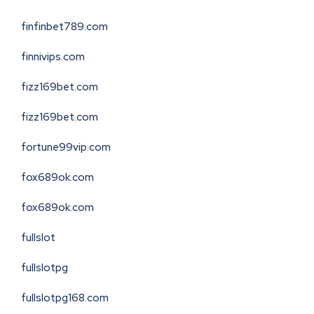
finfinbet789.com
finnivips.com
fizz169bet.com
fizz169bet.com
fortune99vip.com
fox689ok.com
fox689ok.com
fullslot
fullslotpg
fullslotpg168.com