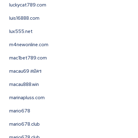
luckycat789.com
luis16888.com
lux555.net
m4newonline.com
mac1bet789.com
macau69 สมัคร
macau888.win
marinapluss.com
mario678
mario678.club
mario678.club