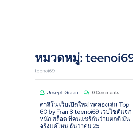
Skip
to
content
หมวดหมู่:
teenoi6
teenoi69
Joseph Green
0 Comments
คาสิโน เว็บเปิดใหม่ ทดลองเล่น Top
60 by Fran 8 teenoi69 เวปไซต์แจก
หนัก สล็อต ที่คนแชร์กันว่าแตกดี มัน
จริงแค่ไหน ธันวาคม 25