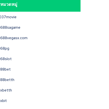
หมวดหมู่
037movie
1688sagame
1688vegasx.com
168pg
168slot
188bet
188betth
1xbetth
1xbit