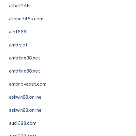
allbet24hr
allone745s.com
alot666
amb slot
ambfine88.net
ambfine88.net
ambnovabet.com
askwin88.online
askwin88.online
audi688.com