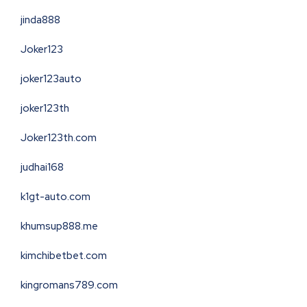
jinda888
Joker123
joker123auto
joker123th
Joker123th.com
judhai168
k1gt-auto.com
khumsup888.me
kimchibetbet.com
kingromans789.com