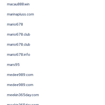
macau888.win
marinapluss.com
mario678
mario678.club
mario678.club
mario678.info
mars95
medee989.com
medee989.com
meekin365day.com