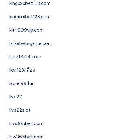
kingxxxbet123.com
kingxxxbet123.com
kitti999vip.com
lalikabetsgame.com
lcbet444.com
lion123สล็อต
lionel99.fun
live22
live22slot
lnw365bet.com
lnw365bet.com