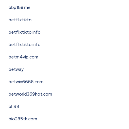
bbp168.me
betflixtikto
betflixtikto.info
betflixtikto.info
betm4vip.com
betway
betwin6666.com
betworld369hot.com
bh99
bio285th.com