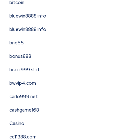
bitcoin
bluewin8888.info
bluewin8888.info
bng55
bonus888
brazil999 slot
bwvip4.com
carlo999.net
cashgame168
Casino
cc11388.com