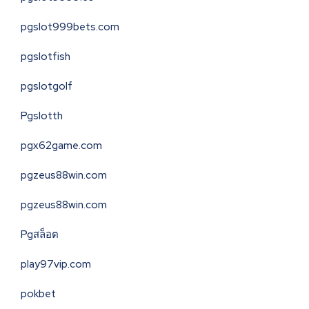
pgslot999bets.com
pgslotfish
pgslotgolf
Pgslotth
pgx62game.com
pgzeus88win.com
pgzeus88win.com
Pgสล็อต
play97vip.com
pokbet