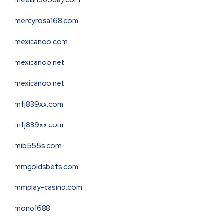
meekin365day.com
mercyrosa168.com
mexicanoo.com
mexicanoo.net
mexicanoo.net
mfj889xx.com
mfj889xx.com
mib555s.com
mmgoldsbets.com
mmplay-casino.com
mono1688