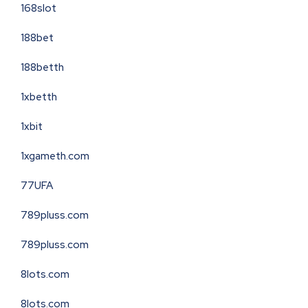
168slot
188bet
188betth
1xbetth
1xbit
1xgameth.com
77UFA
789pluss.com
789pluss.com
8lots.com
8lots.com