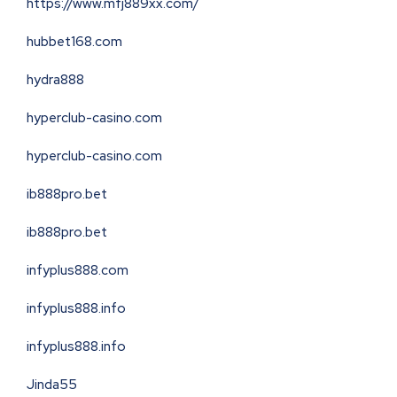
https://www.mfj889xx.com/
hubbet168.com
hydra888
hyperclub-casino.com
hyperclub-casino.com
ib888pro.bet
ib888pro.bet
infyplus888.com
infyplus888.info
infyplus888.info
Jinda55