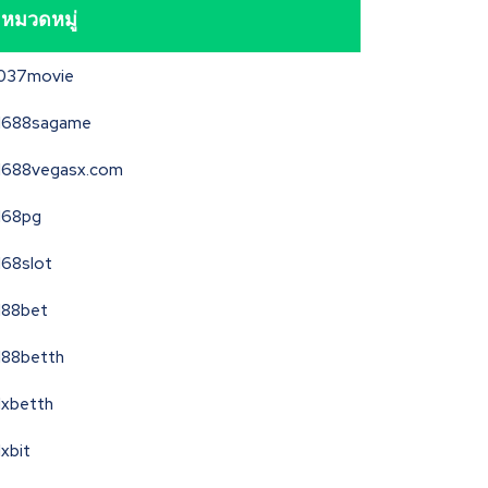
หมวดหมู่
037movie
1688sagame
1688vegasx.com
168pg
168slot
188bet
188betth
1xbetth
1xbit