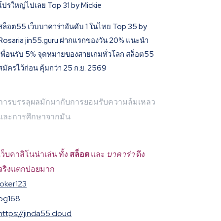
โปรใหญ่ไปเลย Top 31 by Mickie
สล็อต55 เว็บบาคาร่าอันดับ 1 ในไทย Top 35 by
Rosaria jin55.guru ฝากแรกของวัน 20% แนะนำ
เพื่อนรับ 5% จุดหมายของสายเกมทั่วโลก สล็อต55
สมัครไว้ก่อน คุ้มกว่า 25 ก.ย. 2569
การบรรลุผลมักมากับการยอมรับความล้มเหลว
และการศึกษาจากมัน
เว็บคาสิโนน่าเล่น ทั้ง
สล็อต
และ
บาคาร่า
ตึง
จริงแตกบ่อยมาก
joker123
pg168
https://jinda55.cloud