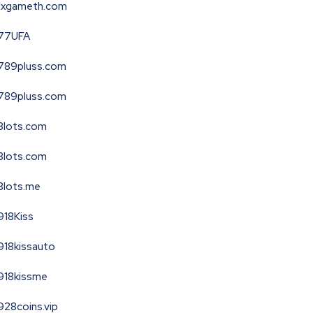
1xgameth.com
77UFA
789pluss.com
789pluss.com
8lots.com
8lots.com
8lots.me
918Kiss
918kissauto
918kissme
928coins.vip