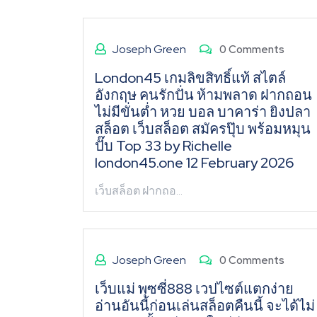
Joseph Green
0 Comments
London45 เกมลิขสิทธิ์แท้ สไตล์
อังกฤษ คนรักปั่น ห้ามพลาด ฝากถอน
ไม่มีขั่นต่ำ หวย บอล บาคาร่า ยิงปลา
สล็อต เว็บสล็อต สมัครปุ๊บ พร้อมหมุน
ปั๊บ Top 33 by Richelle
london45.one 12 February 2026
เว็บสล็อต ฝากถอ…
Joseph Green
0 Comments
เว็บแม่ พุซซี่888 เวปไซต์แตกง่าย
อ่านอันนี้ก่อนเล่นสล็อตคืนนี้ จะได้ไม่