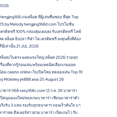
2026
Hengjing168 เกมสล็อต ที่ผู้เล่นชื่นชอบ ที่สุด Top
25 by Melody hengjing168d.com โปรโมชั่น
เครดิตฟรี 100% กล่องสุ่มเฮงเฮง รับเครดิตฟรี ไลฟ์
สด สล็อต ยิงปลา กีฬา ไพ่ เครดิตฟรี ลงทุนทั้งที่ต้อง
ที่นี่เท่านั้น 21 JUL 2026
สล็อตเว็บตรง websiteใหญ่ สล็อต 2026 รวมทุก
เรื่องที่ควรรู้ก่อนเล่น พร้อมเทคนิคเลือกเกมยอด
นิยม casino online เว็บเปิดใหม่ ทดลองเล่น Top 19
by Mckinley jin888.asia 20 August 26
บาคาร่า168 sexy168c.com 12 ก.ค. 26 บาคาร่า
เปิดมุมมองใหม่ของเกมบาคาร่า เซียนบาคาร่าตัว
จริงรับ 3 แสน รองรับทุกธนาคาร ถอนเร็วทันใจ บา
คาร่าสด ดีลเลอร์สาวสวย บาคาร่า เปิดเกมไว รับ