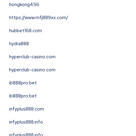
hongkong456
https://www.mfj889xx.com/
hubbet168.com
hydra888
hyperclub-casino.com
hyperclub-casino.com
ib888pro.bet
ib888pro.bet
infyplus888.com
infyplus888.info
infyplus888.info