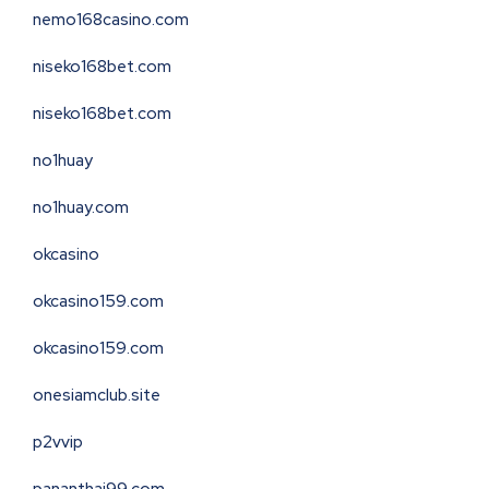
nemo168casino.com
niseko168bet.com
niseko168bet.com
no1huay
no1huay.com
okcasino
okcasino159.com
okcasino159.com
onesiamclub.site
p2vvip