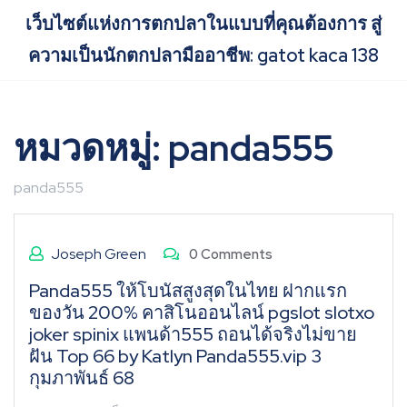
Skip
เว็บไซต์แห่งการตกปลาในแบบที่คุณต้องการ สู่
to
content
ความเป็นนักตกปลามืออาชีพ: gatot kaca 138
หมวดหมู่:
panda555
panda555
Joseph Green
0 Comments
Panda555 ให้โบนัสสูงสุดในไทย ฝากแรก
ของวัน 200% คาสิโนออนไลน์ pgslot slotxo
joker spinix แพนด้า555 ถอนได้จริงไม่ขาย
ฝัน Top 66 by Katlyn Panda555.vip 3
กุมภาพันธ์ 68