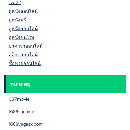
live22
ดูหนังออนไลน์
ดูหนังฟรี
ดูหนังออนไลน์
ดูหนังชนโรง
บาคาร่าออนไลน์
สล็อตออนไลน์
ซื้อหวยออนไลน์
หมวดหมู่
037movie
1688sagame
1688vegasx.com