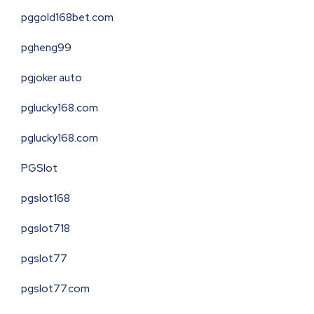
pggold168bet.com
pgheng99
pgjoker auto
pglucky168.com
pglucky168.com
PGSlot
pgslot168
pgslot718
pgslot77
pgslot77.com