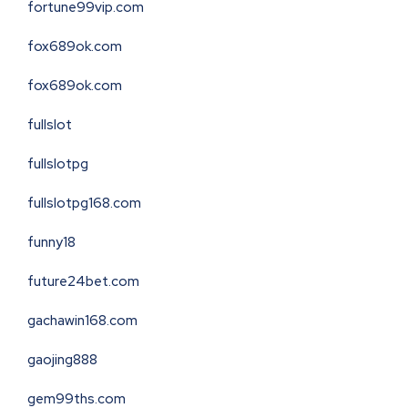
fortune99vip.com
fox689ok.com
fox689ok.com
fullslot
fullslotpg
fullslotpg168.com
funny18
future24bet.com
gachawin168.com
gaojing888
gem99ths.com