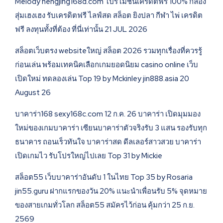
Melody hengjing168d.com โปรโมชั่นเครดิตฟรี 100% กล่อง
สุ่มเฮงเฮง รับเครดิตฟรี ไลฟ์สด สล็อต ยิงปลา กีฬา ไพ่ เครดิต
ฟรี ลงทุนทั้งที่ต้อง ที่นี่เท่านั้น 21 JUL 2026
สล็อตเว็บตรง websiteใหญ่ สล็อต 2026 รวมทุกเรื่องที่ควรรู้
ก่อนเล่น พร้อมเทคนิคเลือกเกมยอดนิยม casino online เว็บ
เปิดใหม่ ทดลองเล่น Top 19 by Mckinley jin888.asia 20
August 26
บาคาร่า168 sexy168c.com 12 ก.ค. 26 บาคาร่า เปิดมุมมอง
ใหม่ของเกมบาคาร่า เซียนบาคาร่าตัวจริงรับ 3 แสน รองรับทุก
ธนาคาร ถอนเร็วทันใจ บาคาร่าสด ดีลเลอร์สาวสวย บาคาร่า
เปิดเกมไว รับโปรใหญ่ไปเลย Top 31 by Mickie
สล็อต55 เว็บบาคาร่าอันดับ 1 ในไทย Top 35 by Rosaria
jin55.guru ฝากแรกของวัน 20% แนะนำเพื่อนรับ 5% จุดหมาย
ของสายเกมทั่วโลก สล็อต55 สมัครไว้ก่อน คุ้มกว่า 25 ก.ย.
2569