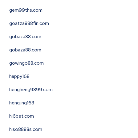
gem99ths.com
goatza888fin.com
gobaza88.com
gobaza88.com
gowingo88.com
happy168
hengheng9899.com
hengjing168
hi6bet.com
hiso8888s.com