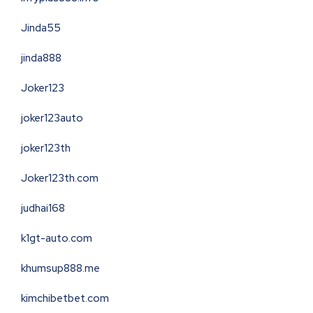
Jinda55
jinda888
Joker123
joker123auto
joker123th
Joker123th.com
judhai168
k1gt-auto.com
khumsup888.me
kimchibetbet.com