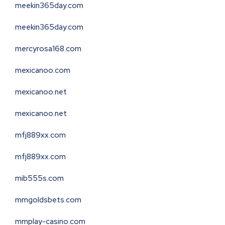
meekin365day.com
meekin365day.com
mercyrosa168.com
mexicanoo.com
mexicanoo.net
mexicanoo.net
mfj889xx.com
mfj889xx.com
mib555s.com
mmgoldsbets.com
mmplay-casino.com