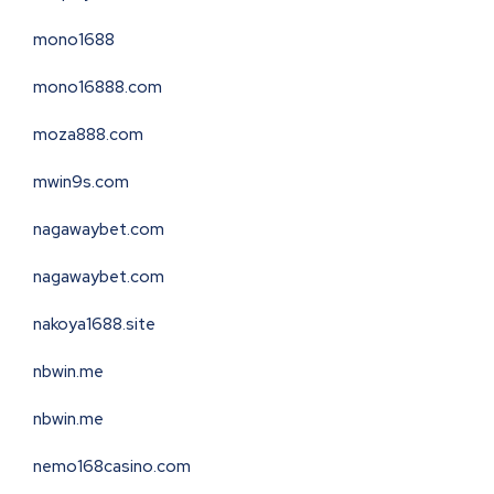
mono1688
mono16888.com
moza888.com
mwin9s.com
nagawaybet.com
nagawaybet.com
nakoya1688.site
nbwin.me
nbwin.me
nemo168casino.com