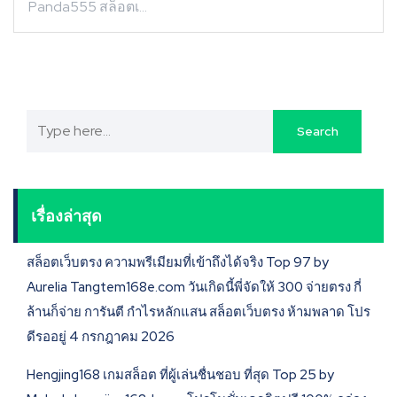
Panda555 สล็อตเ…
เรื่องล่าสุด
สล็อตเว็บตรง ความพรีเมียมที่เข้าถึงได้จริง Top 97 by
Aurelia Tangtem168e.com วันเกิดนี้พี่จัดให้ 300 จ่ายตรง กี่
ล้านก็จ่าย การันตี กำไรหลักแสน สล็อตเว็บตรง ห้ามพลาด โปร
ดีรออยู่ 4 กรกฎาคม 2026
Hengjing168 เกมสล็อต ที่ผู้เล่นชื่นชอบ ที่สุด Top 25 by