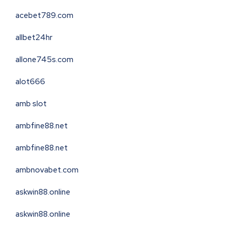
acebet789.com
allbet24hr
allone745s.com
alot666
amb slot
ambfine88.net
ambfine88.net
ambnovabet.com
askwin88.online
askwin88.online