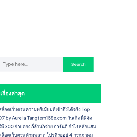
เรื่องล่าสุด
สล็อตเว็บตรง ความพรีเมียมที่เข้าถึงได้จริง Top
97 by Aurelia Tangtem168e.com วันเกิดนี้พี่จัด
ให้ 300 จ่ายตรง กี่ล้านก็จ่าย การันตี กำไรหลักแสน
สล็อตเว็บตรง ห้ามพลาด โปรดีรออยู่ 4 กรกฎาคม