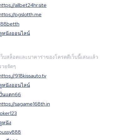
https://allbet24hr.site
https://pgslotth.me
188betth
ดูหนังออนไลน์
เว็บสล็อตและบาคาร่าของโครตดีเว็บนี้เล่นแล้ว
รวยจัดๆ
https://918kissauto.tv
ดูหนังออนไลน์
ปั่นแตก66
https://sagame168th.in
joker123
ดูหนัง
pussy888