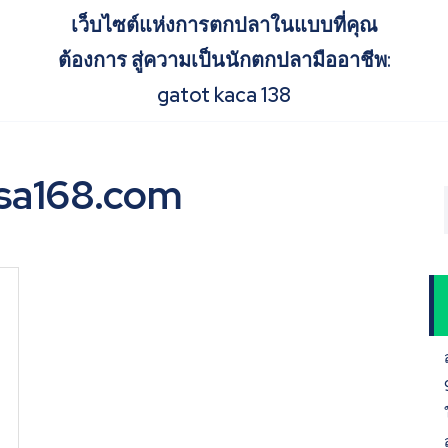
เว็บไซต์แห่งการตกปลาในแบบที่คุณ
ต้องการ สู่ความเป็นนักตกปลามืออาชีพ:
gatot kaca 138
sa168.com