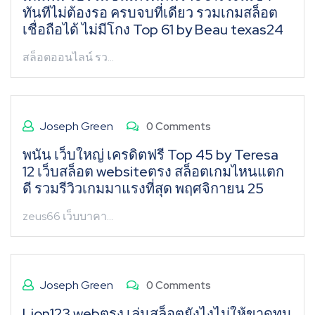
ทันทีไม่ต้องรอ ครบจบที่เดียว รวมเกมสล็อต
เชื่อถือได้ ไม่มีโกง Top 61 by Beau texas24
สล็อตออนไลน์ รว…
Joseph Green
0 Comments
พนัน เว็บใหญ่ เครดิตฟรี Top 45 by Teresa
12 เว็บสล็อต websiteตรง สล็อตเกมไหนแตก
ดี รวมรีวิวเกมมาแรงที่สุด พฤศจิกายน 25
zeus66 เว็บบาคา…
Joseph Green
0 Comments
Lion123 webตรง เล่นสล็อตยังไงไม่ให้ขาดทุน