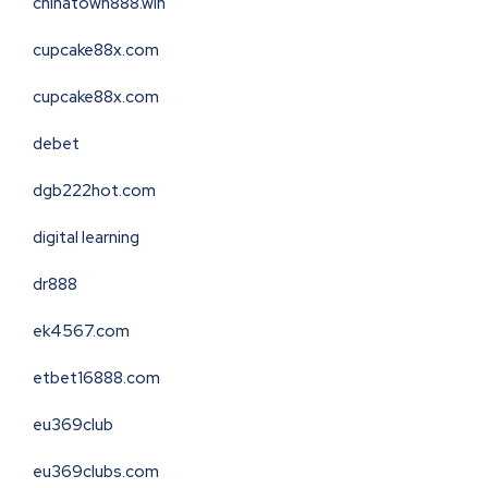
chinatown888.win
cupcake88x.com
cupcake88x.com
debet
dgb222hot.com
digital learning
dr888
ek4567.com
etbet16888.com
eu369club
eu369clubs.com