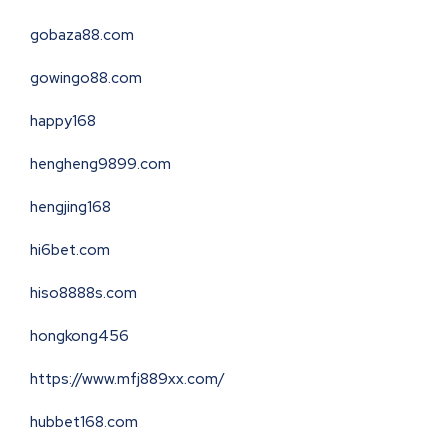
gobaza88.com
gowingo88.com
happy168
hengheng9899.com
hengjing168
hi6bet.com
hiso8888s.com
hongkong456
https://www.mfj889xx.com/
hubbet168.com