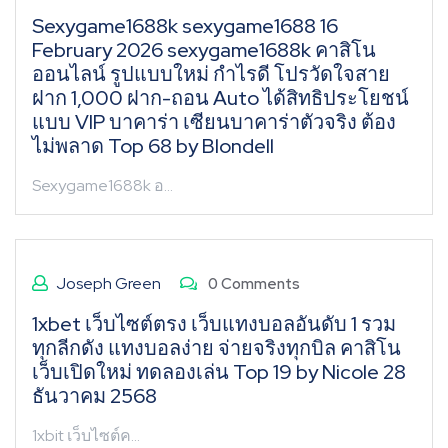
Sexygame1688k sexygame1688 16
February 2026 sexygame1688k คาสิโน
ออนไลน์ รูปแบบใหม่ กำไรดี โปรวัดใจสาย
ฝาก 1,000 ฝาก-ถอน Auto ได้สิทธิประโยชน์
แบบ VIP บาคาร่า เซียนบาคาร่าตัวจริง ต้อง
ไม่พลาด Top 68 by Blondell
Sexygame1688k อ…
Joseph Green
0 Comments
1xbet เว็บไซต์ตรง เว็บแทงบอลอันดับ 1 รวม
ทุกลีกดัง แทงบอลง่าย จ่ายจริงทุกบิล คาสิโน
เว็บเปิดใหม่ ทดลองเล่น Top 19 by Nicole 28
ธันวาคม 2568
1xbit เว็บไซต์ค…