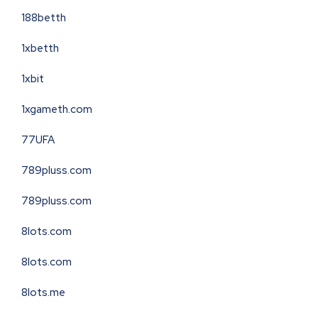
188betth
1xbetth
1xbit
1xgameth.com
77UFA
789pluss.com
789pluss.com
8lots.com
8lots.com
8lots.me