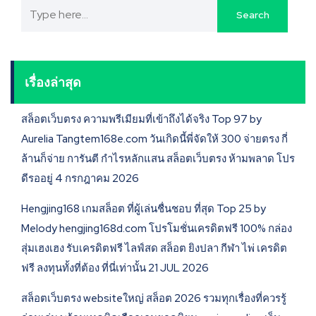
เรื่องล่าสุด
สล็อตเว็บตรง ความพรีเมียมที่เข้าถึงได้จริง Top 97 by
Aurelia Tangtem168e.com วันเกิดนี้พี่จัดให้ 300 จ่ายตรง กี่
ล้านก็จ่าย การันตี กำไรหลักแสน สล็อตเว็บตรง ห้ามพลาด โปร
ดีรออยู่ 4 กรกฎาคม 2026
Hengjing168 เกมสล็อต ที่ผู้เล่นชื่นชอบ ที่สุด Top 25 by
Melody hengjing168d.com โปรโมชั่นเครดิตฟรี 100% กล่อง
สุ่มเฮงเฮง รับเครดิตฟรี ไลฟ์สด สล็อต ยิงปลา กีฬา ไพ่ เครดิต
ฟรี ลงทุนทั้งที่ต้อง ที่นี่เท่านั้น 21 JUL 2026
สล็อตเว็บตรง websiteใหญ่ สล็อต 2026 รวมทุกเรื่องที่ควรรู้