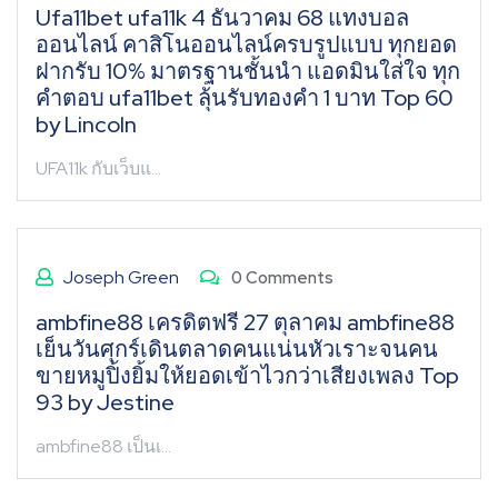
Ufa11bet ufa11k 4 ธันวาคม 68 แทงบอล
ออนไลน์ คาสิโนออนไลน์ครบรูปแบบ ทุกยอด
ฝากรับ 10% มาตรฐานชั้นนำ แอดมินใส่ใจ ทุก
คำตอบ ufa11bet ลุ้นรับทองคำ 1 บาท Top 60
by Lincoln
UFA11k กับเว็บแ…
Joseph Green
0 Comments
ambfine88 เครดิตฟรี 27 ตุลาคม ambfine88
เย็นวันศุกร์เดินตลาดคนแน่นหัวเราะจนคน
ขายหมูปิ้งยิ้มให้ยอดเข้าไวกว่าเสียงเพลง Top
93 by Jestine
ambfine88 เป็นเ…