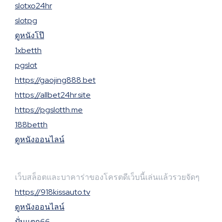
slotxo24hr
slotpg
ดูหนังโป๊
1xbetth
pgslot
https://gaojing888.bet
https://allbet24hr.site
https://pgslotth.me
188betth
ดูหนังออนไลน์
เว็บสล็อตและบาคาร่าของโครตดีเว็บนี้เล่นแล้วรวยจัดๆ
https://918kissauto.tv
ดูหนังออนไลน์
ปั่นแตก66