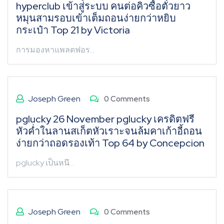
hyperclub เข้าสู่ระบบ คนต่อคิวซื้อตั๋วยาว
หมุนสามรอบเข้าเต็มถอนง่ายกว่าหยิบ
กระเป๋า Top 21 by Victoria
การมองหาแพลตฟอร…
Joseph Green
0 Comments
pglucky 26 November pglucky เครดิตฟรี
หัวค่ำในลานสเก็ตหัวเราะจนล้มคาเก้าอี้ถอน
ง่ายกว่าถอดรองเท้า Top 64 by Concepcion
pglucky เป็นหนึ…
Joseph Green
0 Comments