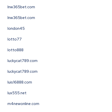
lnw365bet.com
lnw365bet.com
london45
lotto77
lotto888
luckycat789.com
luckycat789.com
luis16888.com
lux555.net
m4newonline.com