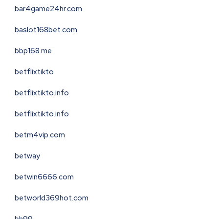
bar4game24hr.com
baslot168bet.com
bbp168.me
betflixtikto
betflixtikto.info
betflixtikto.info
betm4vip.com
betway
betwin6666.com
betworld369hot.com