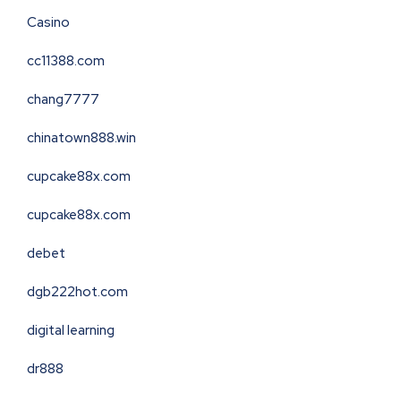
Casino
cc11388.com
chang7777
chinatown888.win
cupcake88x.com
cupcake88x.com
debet
dgb222hot.com
digital learning
dr888