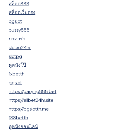
สล็อต888
สล็อตเว็บตรง
pgslot
pussy888
บาคาร่า
slotxo24hr
slotpg
ดูหนังโป๊
1xbetth
pgslot
https://gaojing888.bet
https://allbet24hr.site
https://pgslotth.me
188betth
ดูหนังออนไลน์