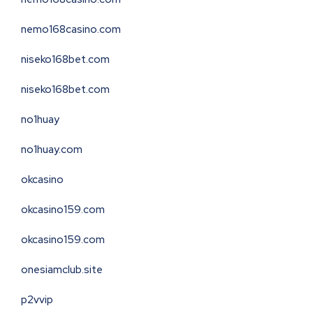
nemo168casino.com
niseko168bet.com
niseko168bet.com
no1huay
no1huay.com
okcasino
okcasino159.com
okcasino159.com
onesiamclub.site
p2vvip