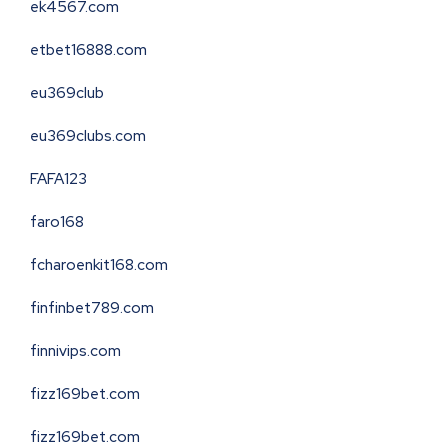
ek4567.com
etbet16888.com
eu369club
eu369clubs.com
FAFA123
faro168
fcharoenkit168.com
finfinbet789.com
finnivips.com
fizz169bet.com
fizz169bet.com