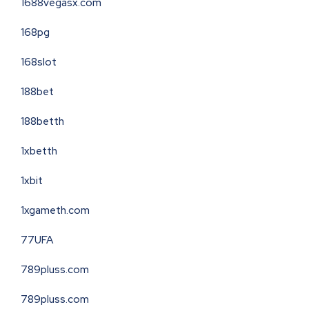
1688vegasx.com
168pg
168slot
188bet
188betth
1xbetth
1xbit
1xgameth.com
77UFA
789pluss.com
789pluss.com