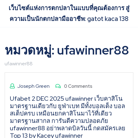
Skip
เว็บไซต์แห่งการตกปลาในแบบที่คุณต้องการ สู่
to
content
ความเป็นนักตกปลามืออาชีพ: gatot kaca 138
หมวดหมู่:
ufawinner88
ufawinner88
Joseph Green
0 Comments
Ufabet 2 DEC 2025 ufawinner เว็บคาสิโน
มาตรฐานเดียวกับ ยูฟ่าเบท มีทั้งบอลเต็ง บอล
สเต็ปครบ เหมือนยกคาสิโนมาไว้ที่เดียว
มาตรฐานสากล การันตีความปลอดภัย
ufawinner88 อย่าพลาดบิลวันนี้ กดสมัครเลย
Top 13 by Kacey ufawinner