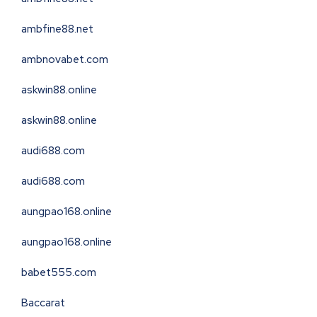
ambfine88.net
ambnovabet.com
askwin88.online
askwin88.online
audi688.com
audi688.com
aungpao168.online
aungpao168.online
babet555.com
Baccarat