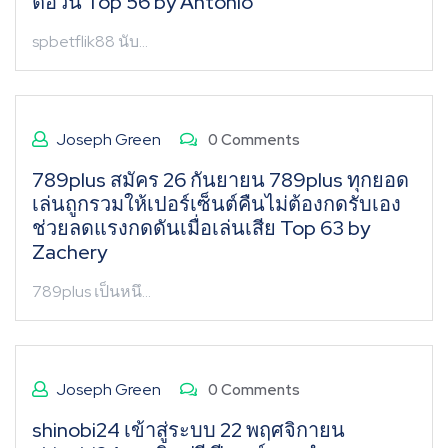
ต่อวัน Top 56 by Antonio
spbetflik88 นับ…
Joseph Green
0 Comments
789plus สมัคร 26 กันยายน 789plus ทุกยอด
เล่นถูกรวมให้เปอร์เซ็นต์คืนไม่ต้องกดรับเอง
ช่วยลดแรงกดดันเมื่อเล่นเสีย Top 63 by
Zachery
789plus เป็นหนึ…
Joseph Green
0 Comments
shinobi24 เข้าสู่ระบบ 22 พฤศจิกายน