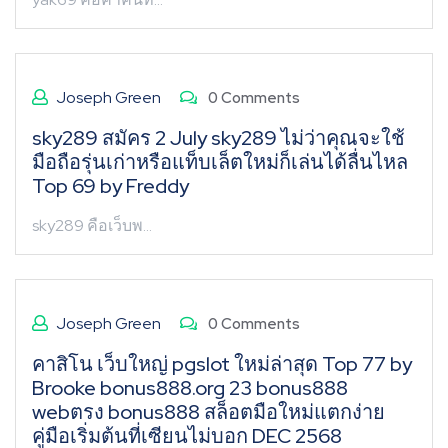
Joseph Green
0 Comments
sky289 สมัคร 2 July sky289 ไม่ว่าคุณจะใช้
มือถือรุ่นเก่าหรือแท็บเล็ตใหม่ก็เล่นได้ลื่นไหล
Top 69 by Freddy
sky289 คือเว็บพ…
Joseph Green
0 Comments
คาสิโน เว็บใหญ่ pgslot ใหม่ล่าสุด Top 77 by
Brooke bonus888.org 23 bonus888
webตรง bonus888 สล็อตมือใหม่แตกง่าย
คู่มือเริ่มต้นที่เซียนไม่บอก DEC 2568