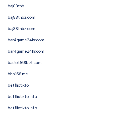
baj88thb
baj88thbz.com
baj88thbz.com
bar4game24hr.com
bar4game24hr.com
baslot168bet.com
bbp168.me
betflixtikto
betflixtikto.info
betflixtikto.info