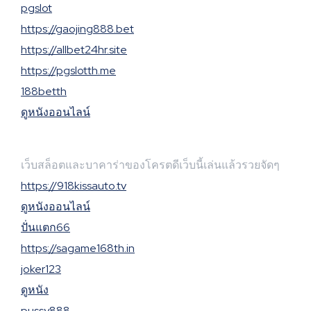
pgslot
https://gaojing888.bet
https://allbet24hr.site
https://pgslotth.me
188betth
ดูหนังออนไลน์
เว็บสล็อตและบาคาร่าของโครตดีเว็บนี้เล่นแล้วรวยจัดๆ
https://918kissauto.tv
ดูหนังออนไลน์
ปั่นแตก66
https://sagame168th.in
joker123
ดูหนัง
pussy888