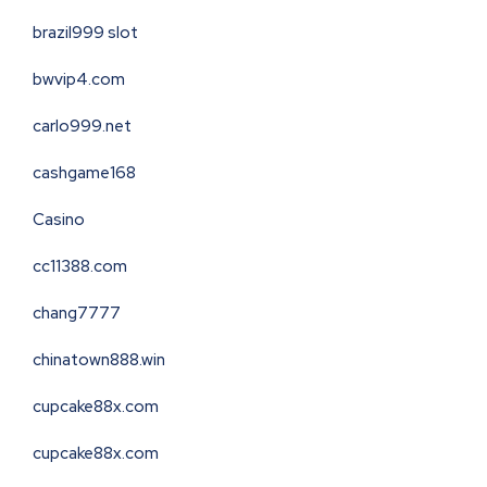
brazil999 slot
bwvip4.com
carlo999.net
cashgame168
Casino
cc11388.com
chang7777
chinatown888.win
cupcake88x.com
cupcake88x.com