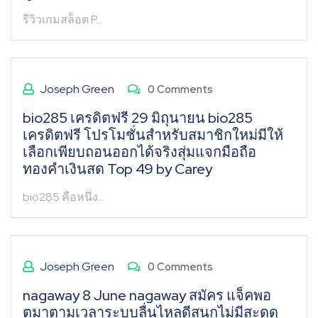
รีวิวเกมสล็อต P…
Joseph Green
0 Comments
bio285 เครดิตฟรี 29 มิถุนายน bio285
เครดิตฟรี โปรโมชั่นสำหรับสมาชิกใหม่มีให้
เลือกเพียบถอนออกได้จริงสุ่มแจกมือถือ
ทองคำเงินสด Top 49 by Carey
bio285 คือหนึ่ง…
Joseph Green
0 Comments
nagaway 8 June nagaway สมัคร แจ็คพอ
ตมาตามเวลาระบบลื่นไหลดีสนุกไม่มีสะดุด