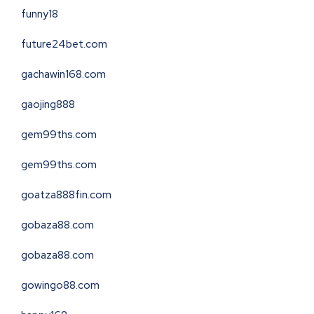
funny18
future24bet.com
gachawin168.com
gaojing888
gem99ths.com
gem99ths.com
goatza888fin.com
gobaza88.com
gobaza88.com
gowingo88.com