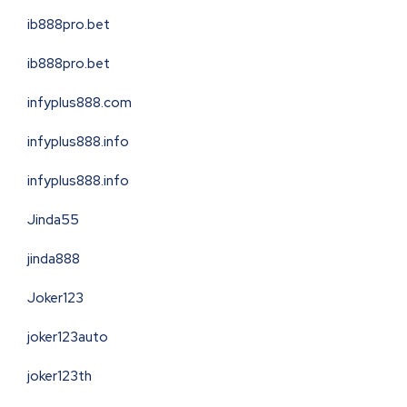
ib888pro.bet
ib888pro.bet
infyplus888.com
infyplus888.info
infyplus888.info
Jinda55
jinda888
Joker123
joker123auto
joker123th