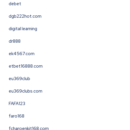
debet
dgb222hot.com
digital learning
dr888
ek4567.com
etbet16888.com
eu369club
eu369clubs.com
FAFA123
faro168
fcharoenkit168.com