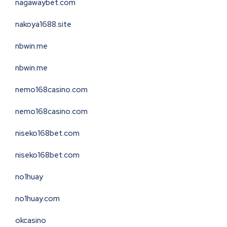
nagawaybet.com
nakoya1688.site
nbwin.me
nbwin.me
nemo168casino.com
nemo168casino.com
niseko168bet.com
niseko168bet.com
no1huay
no1huay.com
okcasino