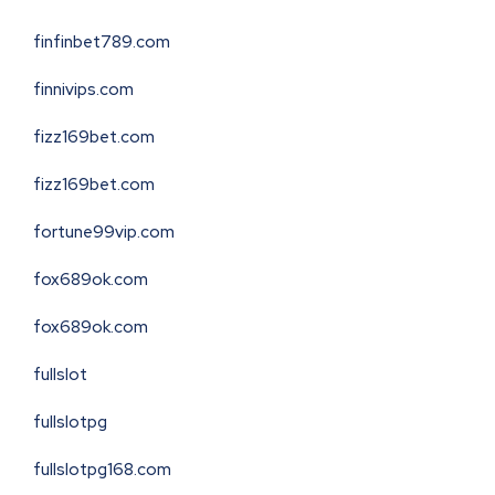
finfinbet789.com
finnivips.com
fizz169bet.com
fizz169bet.com
fortune99vip.com
fox689ok.com
fox689ok.com
fullslot
fullslotpg
fullslotpg168.com