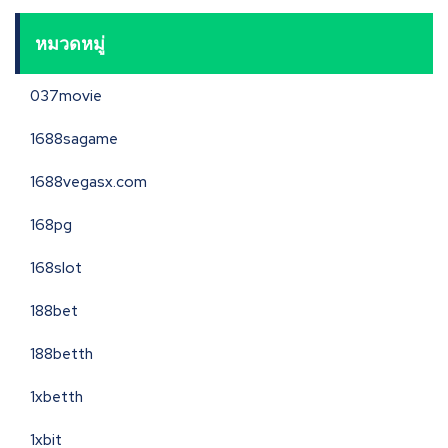
หมวดหมู่
037movie
1688sagame
1688vegasx.com
168pg
168slot
188bet
188betth
1xbetth
1xbit