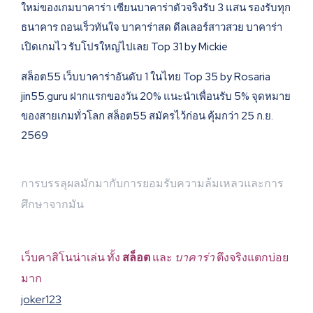
ใหม่ของเกมบาคาร่า เซียนบาคาร่าตัวจริงรับ 3 แสน รองรับทุก
ธนาคาร ถอนเร็วทันใจ บาคาร่าสด ดีลเลอร์สาวสวย บาคาร่า
เปิดเกมไว รับโปรใหญ่ไปเลย Top 31 by Mickie
สล็อต55 เว็บบาคาร่าอันดับ 1 ในไทย Top 35 by Rosaria
jin55.guru ฝากแรกของวัน 20% แนะนำเพื่อนรับ 5% จุดหมาย
ของสายเกมทั่วโลก สล็อต55 สมัครไว้ก่อน คุ้มกว่า 25 ก.ย.
2569
การบรรลุผลมักมากับการยอมรับความล้มเหลวและการ
ศึกษาจากมัน
เว็บคาสิโนน่าเล่น ทั้ง
สล็อต
และ
บาคาร่า
ตึงจริงแตกบ่อย
มาก
joker123