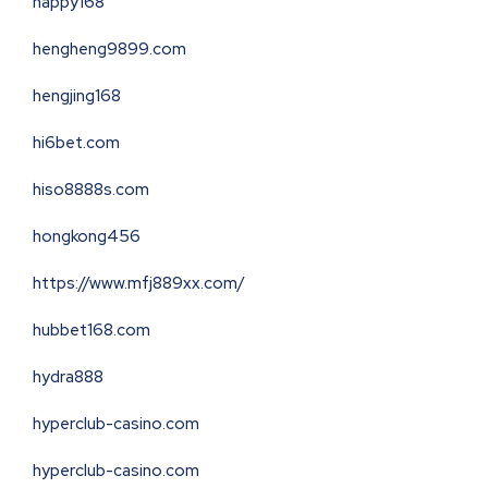
happy168
hengheng9899.com
hengjing168
hi6bet.com
hiso8888s.com
hongkong456
https://www.mfj889xx.com/
hubbet168.com
hydra888
hyperclub-casino.com
hyperclub-casino.com