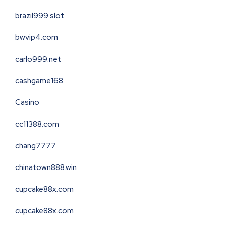
brazil999 slot
bwvip4.com
carlo999.net
cashgame168
Casino
cc11388.com
chang7777
chinatown888.win
cupcake88x.com
cupcake88x.com