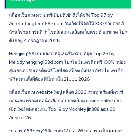
สล็อตเว็บตรง ความพรีเมียมที่เข้าถึงได้จริง Top 97 by
Aurelia Tangtem168e.com วันเกิดนี้พี่จัดให้ 300 จ่ายตรง กี่
ล้านก็จ่าย การันตี กำไรหลักแสน สล็อตเว็บตรง ห้ามพลาด โปร
ดีรออยู่ 4 กรกฎาคม 2026
Hengjing168 เกมสล็อต ที่ผู้เล่นชื่นชอบ ที่สุด Top 25 by
Melody hengjing168d.com โปรโมชั่นเครดิตฟรี 100% กล่อง
สุ่มเฮงเฮง รับเครดิตฟรี ไลฟ์สด สล็อต ยิงปลา กีฬา ไพ่ เครดิต
ฟรี ลงทุนทั้งที่ต้อง ที่นี่เท่านั้น 21 JUL 2026
สล็อตเว็บตรง websiteใหญ่ สล็อต 2026 รวมทุกเรื่องที่ควรรู้
ก่อนเล่น พร้อมเทคนิคเลือกเกมยอดนิยม casino online เว็บ
เปิดใหม่ ทดลองเล่น Top 19 by Mckinley jin888.asia 20
August 26
บาคาร่า168 sexy168c.com 12 ก.ค. 26 บาคาร่า เปิดมุมมอง