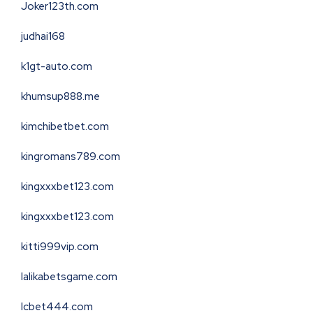
Joker123th.com
judhai168
k1gt-auto.com
khumsup888.me
kimchibetbet.com
kingromans789.com
kingxxxbet123.com
kingxxxbet123.com
kitti999vip.com
lalikabetsgame.com
lcbet444.com