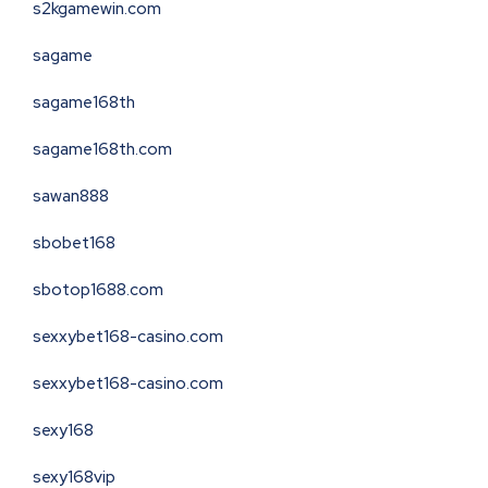
s2kgamewin.com
sagame
sagame168th
sagame168th.com
sawan888
sbobet168
sbotop1688.com
sexxybet168-casino.com
sexxybet168-casino.com
sexy168
sexy168vip