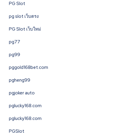
PG Slot
pg slot เว็บตรง
PG Slot เว็บใหม่
pg77
pg99
pggold168bet.com
pgheng99
pgjoker auto
pglucky168.com
pglucky168.com
PGSlot