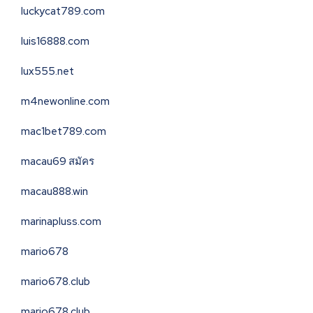
luckycat789.com
luis16888.com
lux555.net
m4newonline.com
mac1bet789.com
macau69 สมัคร
macau888.win
marinapluss.com
mario678
mario678.club
mario678.club