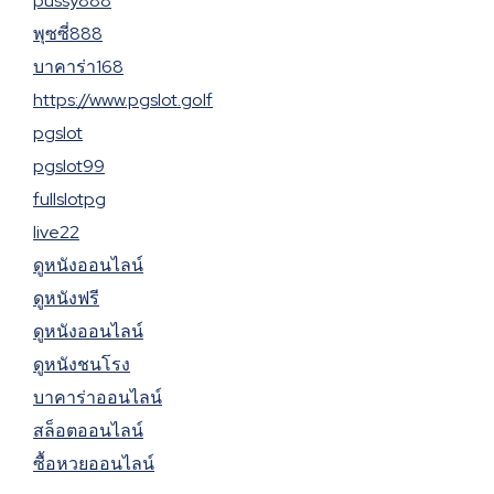
pussy888
พุซซี่888
บาคาร่า168
https://www.pgslot.golf
pgslot
pgslot99
fullslotpg
live22
ดูหนังออนไลน์
ดูหนังฟรี
ดูหนังออนไลน์
ดูหนังชนโรง
บาคาร่าออนไลน์
สล็อตออนไลน์
ซื้อหวยออนไลน์