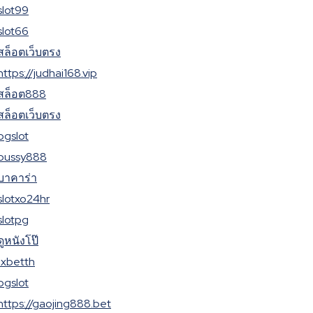
slot99
slot66
สล็อตเว็บตรง
https://judhai168.vip
สล็อต888
สล็อตเว็บตรง
pgslot
pussy888
บาคาร่า
slotxo24hr
slotpg
ดูหนังโป๊
1xbetth
pgslot
https://gaojing888.bet