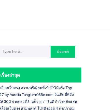
เรื่องล่าสุด
สล็อตเว็บตรง ความพรีเมียมที่เข้าถึงได้จริง Top
97 by Aurelia Tangtem168e.com วันเกิดนี้พี่จัด
ให้ 300 จ่ายตรง กี่ล้านก็จ่าย การันตี กำไรหลักแสน
สล็อตเว็บตรง ห้ามพลาด โปรดีรออยู่ 4 กรกฎาคม