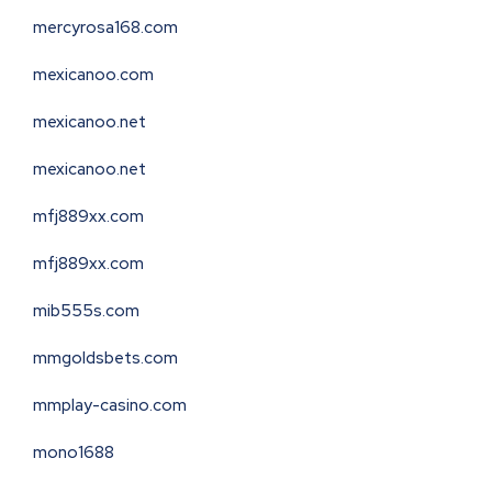
mercyrosa168.com
mexicanoo.com
mexicanoo.net
mexicanoo.net
mfj889xx.com
mfj889xx.com
mib555s.com
mmgoldsbets.com
mmplay-casino.com
mono1688