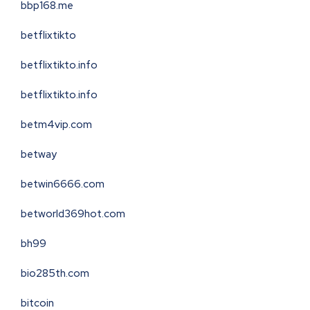
bbp168.me
betflixtikto
betflixtikto.info
betflixtikto.info
betm4vip.com
betway
betwin6666.com
betworld369hot.com
bh99
bio285th.com
bitcoin