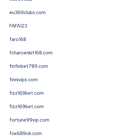
eu369clubs.com
FAFA123
faro168
fcharoenkit168.com
finfinbet789.com
finnivips.com
fizz169bet.com
fizz169bet.com
fortune99vip.com
fox689ok.com