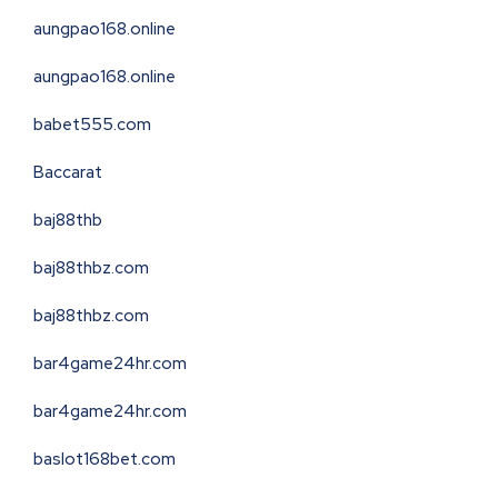
aungpao168.online
aungpao168.online
babet555.com
Baccarat
baj88thb
baj88thbz.com
baj88thbz.com
bar4game24hr.com
bar4game24hr.com
baslot168bet.com