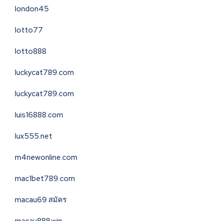
london45
lotto77
lotto888
luckycat789.com
luckycat789.com
luis16888.com
lux555.net
m4newonline.com
mac1bet789.com
macau69 สมัคร