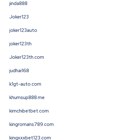
jinda888
Joker123
joker123auto
joker123th
Joker123th.com
judhai168
k1gt-auto.com
khumsup888.me
kimchibetbet.com
kingromans789.com
kingxxxbet123.com