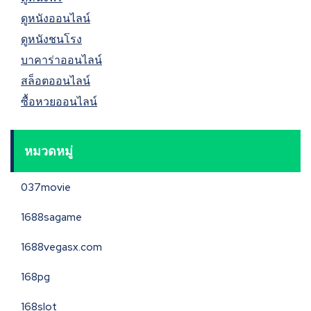
ดูหนังออนไลน์
ดูหนังชนโรง
บาคาร่าออนไลน์
สล็อตออนไลน์
ซื้อหวยออนไลน์
หมวดหมู่
037movie
1688sagame
1688vegasx.com
168pg
168slot