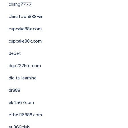
chang7777
chinatown888.win
cupcake88x.com
cupcake88x.com
debet
dgb222hot.com
digital learning
dr888
ek4567.com
etbet16888.com
eu369club