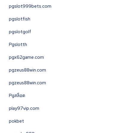
pgslot999bets.com
pgslotfish
pgslotgolf
Pgslotth
pgx62game.com
pgzeus88win.com
pgzeus88win.com
Pgสล็อต
play97vip.com
pokbet