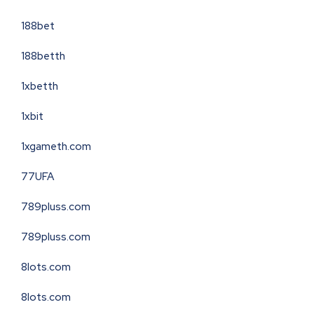
188bet
188betth
1xbetth
1xbit
1xgameth.com
77UFA
789pluss.com
789pluss.com
8lots.com
8lots.com