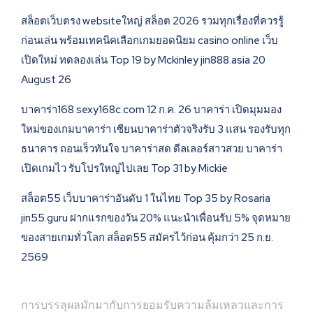
สล็อตเว็บตรง websiteใหญ่ สล็อต 2026 รวมทุกเรื่องที่ควรรู้
ก่อนเล่น พร้อมเทคนิคเลือกเกมยอดนิยม casino online เว็บ
เปิดใหม่ ทดลองเล่น Top 19 by Mckinley jin888.asia 20
August 26
บาคาร่า168 sexy168c.com 12 ก.ค. 26 บาคาร่า เปิดมุมมอง
ใหม่ของเกมบาคาร่า เซียนบาคาร่าตัวจริงรับ 3 แสน รองรับทุก
ธนาคาร ถอนเร็วทันใจ บาคาร่าสด ดีลเลอร์สาวสวย บาคาร่า
เปิดเกมไว รับโปรใหญ่ไปเลย Top 31 by Mickie
สล็อต55 เว็บบาคาร่าอันดับ 1 ในไทย Top 35 by Rosaria
jin55.guru ฝากแรกของวัน 20% แนะนำเพื่อนรับ 5% จุดหมาย
ของสายเกมทั่วโลก สล็อต55 สมัครไว้ก่อน คุ้มกว่า 25 ก.ย.
2569
การบรรลุผลมักมากับการยอมรับความล้มเหลวและการ