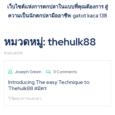
Skip
เว็บไซต์แห่งการตกปลาในแบบที่คุณต้องการ สู่
to
content
ความเป็นนักตกปลามืออาชีพ: gatot kaca 138
หมวดหมู่:
thehulk88
thehulk88
Joseph Green
0 Comments
Introducing The easy Technique to
Thehulk88 สมัคร
วิวัฒนาการและคว…