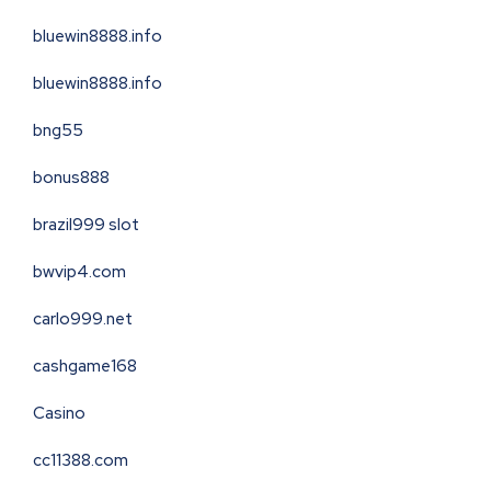
bluewin8888.info
bluewin8888.info
bng55
bonus888
brazil999 slot
bwvip4.com
carlo999.net
cashgame168
Casino
cc11388.com