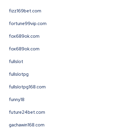
fizz169bet.com
fortune99vip.com
fox689ok.com
fox689ok.com
fullslot
fullslotpg
fullslotpg168.com
funny18
future24bet.com
gachawin168.com