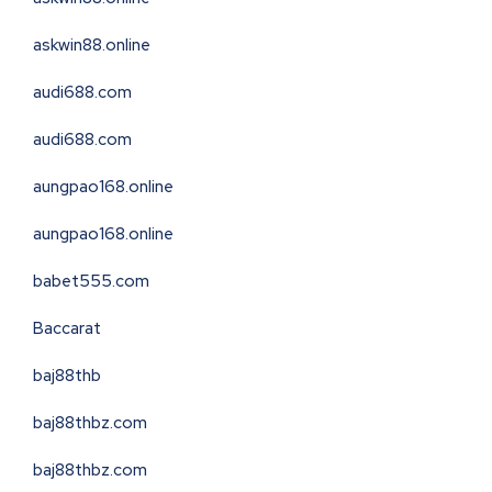
askwin88.online
audi688.com
audi688.com
aungpao168.online
aungpao168.online
babet555.com
Baccarat
baj88thb
baj88thbz.com
baj88thbz.com