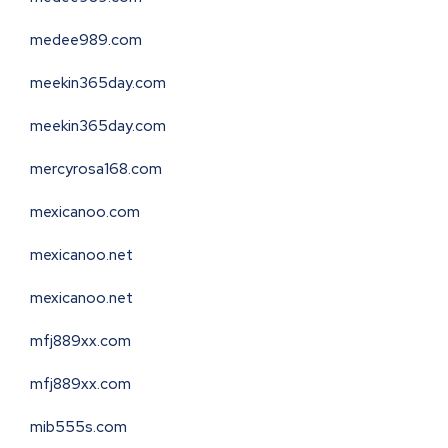
medee989.com
meekin365day.com
meekin365day.com
mercyrosa168.com
mexicanoo.com
mexicanoo.net
mexicanoo.net
mfj889xx.com
mfj889xx.com
mib555s.com