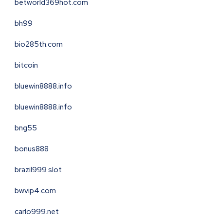
betworld369hot.com
bh99
bio285th.com
bitcoin
bluewin8888.info
bluewin8888.info
bng55
bonus888
brazil999 slot
bwvip4.com
carlo999.net