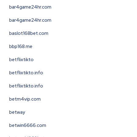
bar4game24hr.com
bar4game24hr.com
baslot168bet.com
bbp168.me
betflixtikto
betflixtikto.info
betflixtikto.info
betm4vip.com
betway
betwin6666.com