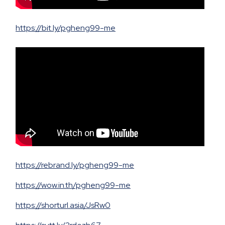
https://bit.ly/pgheng99-me
https://rebrand.ly/pgheng99-me
https://wow.in.th/pgheng99-me
https://shorturl.asia/JsRw0