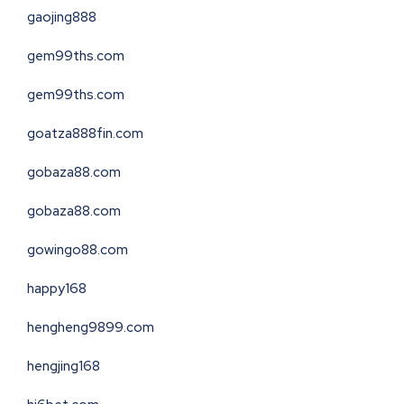
gaojing888
gem99ths.com
gem99ths.com
goatza888fin.com
gobaza88.com
gobaza88.com
gowingo88.com
happy168
hengheng9899.com
hengjing168