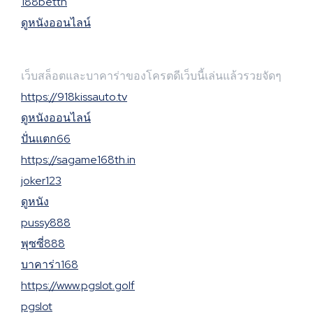
188betth
ดูหนังออนไลน์
เว็บสล็อตและบาคาร่าของโครตดีเว็บนี้เล่นแล้วรวยจัดๆ
https://918kissauto.tv
ดูหนังออนไลน์
ปั่นแตก66
https://sagame168th.in
joker123
ดูหนัง
pussy888
พุซซี่888
บาคาร่า168
https://www.pgslot.golf
pgslot