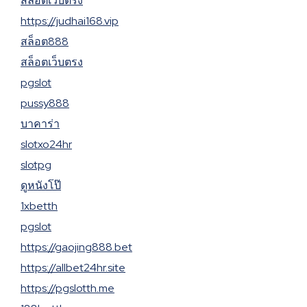
สล็อตเว็บตรง
https://judhai168.vip
สล็อต888
สล็อตเว็บตรง
pgslot
pussy888
บาคาร่า
slotxo24hr
slotpg
ดูหนังโป๊
1xbetth
pgslot
https://gaojing888.bet
https://allbet24hr.site
https://pgslotth.me