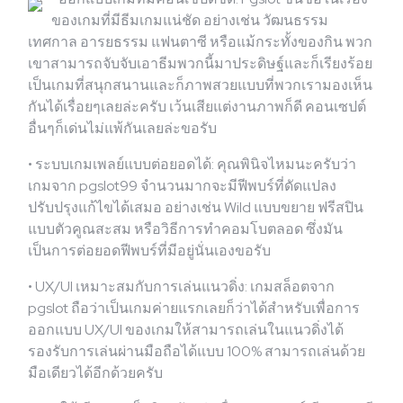
ของเกมที่มีธีมเกมแน่ชัด อย่างเช่น วัฒนธรรม
เทศกาล อารยธรรม แฟนตาซี หรือแม้กระทั้งของกิน พวก
เขาสามารถจับจับเอาธีมพวกนี้มาประดิษฐ์และก็เรียงร้อย
เป็นเกมที่สนุกสนานและก็ภาพสวยแบบที่พวกเรามองเห็น
กันได้เรื่อยๆเลยล่ะครับ เว้นเสียแต่งานภาพก็ดี คอนเซปต์
อื่นๆก็เด่นไม่แพ้กันเลยล่ะขอรับ
• ระบบเกมเพลย์แบบต่อยอดได้: คุณพินิจไหมนะครับว่า
เกมจาก pgslot99 จำนวนมากจะมีฟีพบร์ที่ดัดแปลง
ปรับปรุงแก้ไขได้เสมอ อย่างเช่น Wild แบบขยาย ฟรีสปิน
แบบตัวคูณสะสม หรือวิธีการทำคอมโบตลอด ซึ่งมัน
เป็นการต่อยอดฟีพบร์ที่มีอยู่นั่นเองขอรับ
• UX/UI เหมาะสมกับการเล่นแนวดิ่ง: เกมสล็อตจาก
pgslot ถือว่าเป็นเกมค่ายแรกเลยก็ว่าได้สำหรับเพื่อการ
ออกแบบ UX/UI ของเกมให้สามารถเล่นในแนวดิ่งได้
รองรับการเล่นผ่านมือถือได้แบบ 100% สามารถเล่นด้วย
มือเดียวได้อีกด้วยครับ