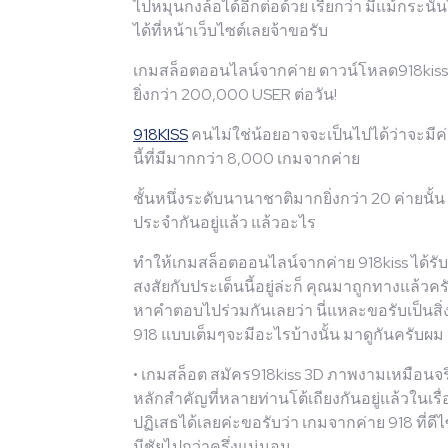
ไปหมุนกงล้อได้อีกต่อด้วย เรียกว่า มีแม้กระนั
ได้ที่หน้าเว็บไซต์เลยจ้าขอรับ
เกมสล็อตออนไลน์จากค่าย ดาวน์โหลด918kiss 
ยิ่งกว่า 200,000 USER ต่อวัน!
918KISS
คนไม่ใช่น้อยอาจจะเป็นไปได้ว่าจะมีค
นี้ที่มีมากกว่า 8,000 เกมจากค่าย
ชั้นหนึ่งระดับนานาชาติมากยิ่งกว่า 20 ค่ายนั้
ประจำกันอยู่แล้ว แล้วอะไร
ทำให้เกมสล็อตออนไลน์จากค่าย 918kiss ได้รับ
สงสัยกับประเด็นนี้อยู่ล่ะก็ คุณมาถูกทางแล้
หาคำตอบไปร่วมกันเลยว่า นี่แหละขอรับเป็นสิ่ง
918 แบบเต็มๆจะมีอะไรบ้างนั้น มาดูกันครับผม
• เกมสล็อต สมัคร918kiss 3D ภาพงามเหมือนจ
หลักสำคัญที่หลายท่านโต้เถียงกันอยู่แล้วในเรื
ปฏิเสธได้เลยค่ะขอรับว่า เกมจากค่าย 918 ที่ดีไ
มีชัยไปกว่าครึ่งแน่นอน