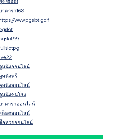
พุซซี่888
บาคาร่า168
https://www.pgslot.golf
pgslot
pgslot99
fullslotpg
live22
ดูหนังออนไลน์
ดูหนังฟรี
ดูหนังออนไลน์
ดูหนังชนโรง
บาคาร่าออนไลน์
สล็อตออนไลน์
ซื้อหวยออนไลน์