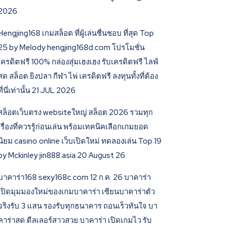
2026
Hengjing168 เกมสล็อต ที่ผู้เล่นชื่นชอบ ที่สุด Top
25 by Melody hengjing168d.com โปรโมชั่น
เครดิตฟรี 100% กล่องสุ่มเฮงเฮง รับเครดิตฟรี ไลฟ์
สด สล็อต ยิงปลา กีฬา ไพ่ เครดิตฟรี ลงทุนทั้งที่ต้อง
ที่นี่เท่านั้น 21 JUL 2026
สล็อตเว็บตรง websiteใหญ่ สล็อต 2026 รวมทุก
เรื่องที่ควรรู้ก่อนเล่น พร้อมเทคนิคเลือกเกมยอด
นิยม casino online เว็บเปิดใหม่ ทดลองเล่น Top 19
by Mckinley jin888.asia 20 August 26
บาคาร่า168 sexy168c.com 12 ก.ค. 26 บาคาร่า
เปิดมุมมองใหม่ของเกมบาคาร่า เซียนบาคาร่าตัว
จริงรับ 3 แสน รองรับทุกธนาคาร ถอนเร็วทันใจ บา
คาร่าสด ดีลเลอร์สาวสวย บาคาร่า เปิดเกมไว รับ