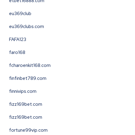
etbet16888.com
eu369club
eu369clubs.com
FAFA123
faro168
fcharoenkit168.com
finfinbet789.com
finnivips.com
fizz169bet.com
fizz169bet.com
fortune99vip.com