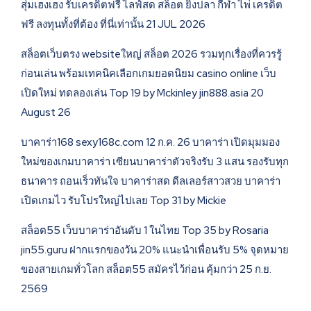
สุ่มเฮงเฮง รับเครดิตฟรี ไลฟ์สด สล็อต ยิงปลา กีฬา ไพ่ เครดิต
ฟรี ลงทุนทั้งที่ต้อง ที่นี่เท่านั้น 21 JUL 2026
สล็อตเว็บตรง websiteใหญ่ สล็อต 2026 รวมทุกเรื่องที่ควรรู้
ก่อนเล่น พร้อมเทคนิคเลือกเกมยอดนิยม casino online เว็บ
เปิดใหม่ ทดลองเล่น Top 19 by Mckinley jin888.asia 20
August 26
บาคาร่า168 sexy168c.com 12 ก.ค. 26 บาคาร่า เปิดมุมมอง
ใหม่ของเกมบาคาร่า เซียนบาคาร่าตัวจริงรับ 3 แสน รองรับทุก
ธนาคาร ถอนเร็วทันใจ บาคาร่าสด ดีลเลอร์สาวสวย บาคาร่า
เปิดเกมไว รับโปรใหญ่ไปเลย Top 31 by Mickie
สล็อต55 เว็บบาคาร่าอันดับ 1 ในไทย Top 35 by Rosaria
jin55.guru ฝากแรกของวัน 20% แนะนำเพื่อนรับ 5% จุดหมาย
ของสายเกมทั่วโลก สล็อต55 สมัครไว้ก่อน คุ้มกว่า 25 ก.ย.
2569