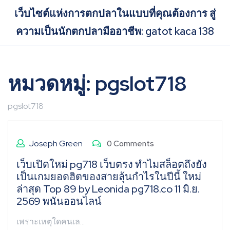
Skip
เว็บไซต์แห่งการตกปลาในแบบที่คุณต้องการ สู่
to
content
ความเป็นนักตกปลามืออาชีพ: gatot kaca 138
หมวดหมู่:
pgslot718
pgslot718
Joseph Green
0 Comments
เว็บเปิดใหม่ pg718 เว็บตรง ทำไมสล็อตถึงยัง
เป็นเกมยอดฮิตของสายลุ้นกำไรในปีนี้ ใหม่
ล่าสุด Top 89 by Leonida pg718.co 11 มิ.ย.
2569 พนันออนไลน์
เพราะเหตุใดคนเล…