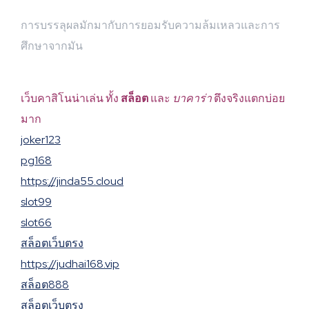
การบรรลุผลมักมากับการยอมรับความล้มเหลวและการ
ศึกษาจากมัน
เว็บคาสิโนน่าเล่น ทั้ง
สล็อต
และ
บาคาร่า
ตึงจริงแตกบ่อย
มาก
joker123
pg168
https://jinda55.cloud
slot99
slot66
สล็อตเว็บตรง
https://judhai168.vip
สล็อต888
สล็อตเว็บตรง