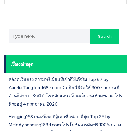
เรื่องล่าสุด
สล็อตเว็บตรง ความพรีเมียมที่เข้าถึงได้จริง Top 97 by
Aurelia Tangtem168e.com วันเกิดนี้พี่จัดให้ 300 จ่ายตรง กี่
ล้านก็จ่าย การันตี กำไรหลักแสน สล็อตเว็บตรง ห้ามพลาด โปร
ดีรออยู่ 4 กรกฎาคม 2026
Hengjing168 เกมสล็อต ที่ผู้เล่นชื่นชอบ ที่สุด Top 25 by
Melody hengjing168d.com โปรโมชั่นเครดิตฟรี 100% กล่อง