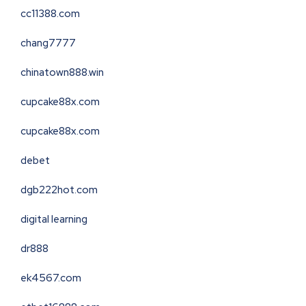
cc11388.com
chang7777
chinatown888.win
cupcake88x.com
cupcake88x.com
debet
dgb222hot.com
digital learning
dr888
ek4567.com