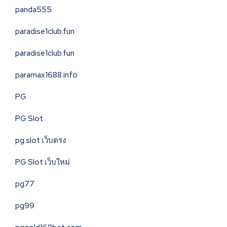
panda555
paradise1club.fun
paradise1club.fun
paramax1688.info
PG
PG Slot
pg slot เว็บตรง
PG Slot เว็บใหม่
pg77
pg99