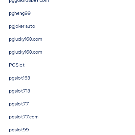
pggold168bet.com
pgheng99
pgjoker auto
pglucky168.com
pglucky168.com
PGSlot
pgslot168
pgslot718
pgslot77
pgslot77.com
pgslot99