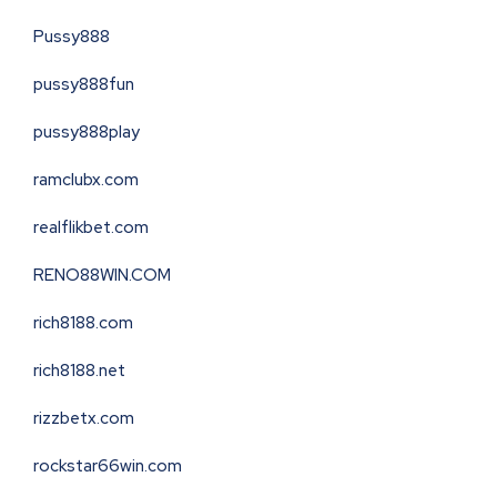
Pussy888
pussy888fun
pussy888play
ramclubx.com
realflikbet.com
RENO88WIN.COM
rich8188.com
rich8188.net
rizzbetx.com
rockstar66win.com