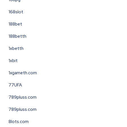
168slot
188bet
188betth
1xbetth
1xbit
1xgameth.com
77UFA
789pluss.com
789pluss.com
8lots.com