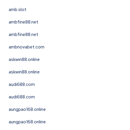
amb slot
ambfine88.net
ambfine88.net
ambnovabet.com
askwin88.online
askwin88.online
audi688.com
audi688.com
aungpao168.online
aungpao168.online