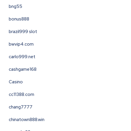
bng55
bonus888
brazil999 slot
bwvip4.com
carlo999.net
cashgame168
Casino
cc11388.com
chang7777
chinatown888.win