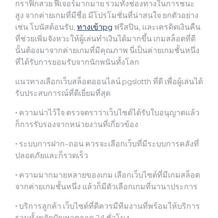
กราฟิกสวย ฟีเจอร์มากมาย รวมทั้งช่องทางในการชนะ
สูง จากค่ายเกมที่มีชื่อ มีโปรโมชั่นที่น่าสนใจ ยกตัวอย่าง
เช่น โบนัสต้อนรับ,
ทางเข้าpg
ฟรีสปิน, และเครดิตเงินคืน
ที่ช่วยเพิ่มจังหวะให้ผู้เล่นทำเงินได้มากขึ้น เกมสล็อตที่ดี
นั้นต้องมาจากค่ายเกมที่มีคุณภาพ นี่เป็นค่ายเกมชั้นหนึ่ง
ที่ได้รับการยอมรับจากนักพนันทั้งโลก
แนวทางเลือกเว็บสล็อตออนไลน์ pgslotth ที่ดี เพื่อผู้เล่นได้
รับประสบการณ์ที่ดีเยี่ยมที่สุด
• ความน่าไว้ใจ ตรวจตราว่าเว็บไซต์ได้รับใบอนุญาตแล้ว
ก็การรับรองจากหน่วยงานที่เกี่ยวข้อง
• ระบบการฝาก-ถอน ควรจะเลือกเว็บที่มีระบบการคลังที่
ปลอดภัยและก็รวดเร็ว
• ความมากมายหลายของเกม เลือกเว็บไซต์ที่มีเกมสล็อต
จากค่ายเกมชั้นหนึ่ง แล้วก็มีตัวเลือกเกมที่นานาประการ
• บริการลูกค้า เว็บไซต์ที่ดีควรมีทีมงานที่พร้อมให้บริการ
รวมทั้งขจัดปัญหาตลอด 24 ชั่วโมง