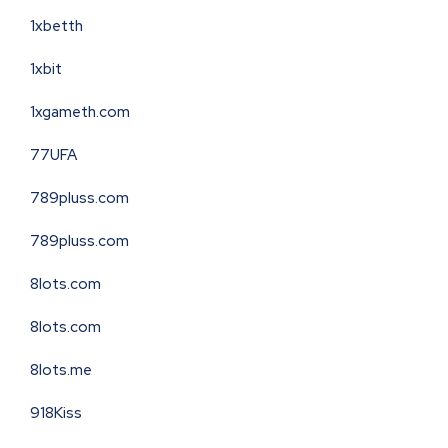
1xbetth
1xbit
1xgameth.com
77UFA
789pluss.com
789pluss.com
8lots.com
8lots.com
8lots.me
918Kiss