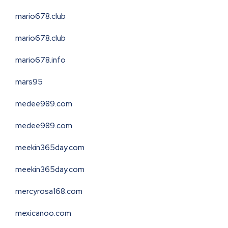
mario678.club
mario678.club
mario678.info
mars95
medee989.com
medee989.com
meekin365day.com
meekin365day.com
mercyrosa168.com
mexicanoo.com