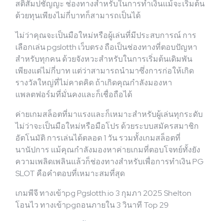
สติสัมปชัญญะ ช่องทางสำหรับในการทำเงินแม้จะเริ่มต้น
ด้วยทุนเพียงไม่กี่บาทก็สามารถเป็นได้
ไม่ว่าคุณจะเป็นมือใหม่หรือผู้เล่นที่มีประสบการณ์ การ
เลือกเล่น pgslotth เว็บตรง ถือเป็นช่องทางที่ตอบปัญหา
สำหรับทุกคน ด้วยจังหวะสำหรับในการเริ่มต้นเดิมพัน
เพียงแต่ไม่กี่บาท แต่ว่าสามารถนำมาซึ่งการก่อให้เกิด
รางวัลใหญ่ที่ไม่คาดคิด ถ้าเกิดคุณกำลังมองหา
แพลตฟอร์มที่มั่นคงและก็เชื่อถือได้
ค่ายเกมสล็อตที่มาแรงและก็เหมาะสำหรับผู้เล่นทุกระดับ
ไม่ว่าจะเป็นมือใหม่หรือมือโปร ด้วยระบบสมัครสมาชิก
อัตโนมัติ การเล่นได้ตลอด 1 วัน รวมทั้งเกมสล็อตที่
นานัปการ แม้คุณกำลังมองหาค่ายเกมที่ตอบโจทย์ทั้งยัง
ความเพลิดเพลินแล้วก็ช่องทางสำหรับเพื่อการทำเงิน PG
SLOT คือคำตอบที่เหมาะสมที่สุด
เกมพีจี ทางเข้าpg Pgslotth.io 3 กุมภา 2025 Shelton
โอนไว ทางเข้าpgถอนภายใน 3 วินาที Top 29