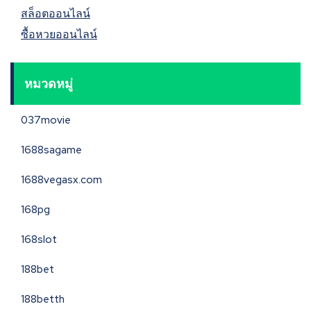
สล็อตออนไลน์
ซื้อหวยออนไลน์
หมวดหมู่
037movie
1688sagame
1688vegasx.com
168pg
168slot
188bet
188betth