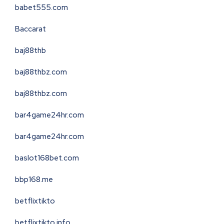
babet555.com
Baccarat
baj88thb
baj88thbz.com
baj88thbz.com
bar4game24hr.com
bar4game24hr.com
baslot168bet.com
bbp168.me
betflixtikto
betflixtikto.info