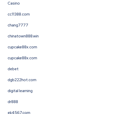
Casino
cc11388.com
chang7777
chinatown888.win
cupcake88x.com
cupcake88x.com
debet
dgb222hot.com
digital learning
dr888
ek4567.com