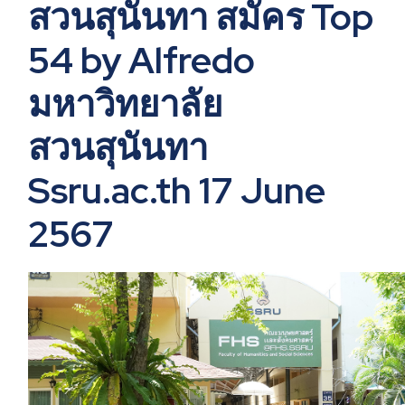
สวนสุนันทา สมัคร Top
54 by Alfredo
มหาวิทยาลัย
สวนสุนันทา
Ssru.ac.th 17 June
2567