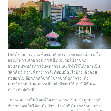
1.ลิสต์รายการความชื่นชอบทักษะต่างๆและสิ่งที่อยากได้
ลงไปในกระดาษก่อน การเขียนจะก่อให้ราชภัฏ
สวนสุนันทาเกิดการจินตนาการและก็ทำให้ได้กลายเป็น
ผลึกคิดวิเคราะห์ต่างๆว่าสิ่งที่ชอบมีอะไรบ้างแล้วค่อย
ต่อยอดไปเลือกภาควิชาที่ใช่สาขาที่ถูกใจรวมถึง
มหาวิทยาลัยในฝันการเขียนสิ่งที่ชอบให้แบ่งได้เป็น 4
หัวข้อดังต่อไปนี้
• ความอยากเป็น โดยที่น้องๆสามารถเขียนข้อมูลต่างๆที่
ต้องการจะเป็นได้เลยไม่ว่าจะเป็นนักวิจัย แพทย์ พยาบาล