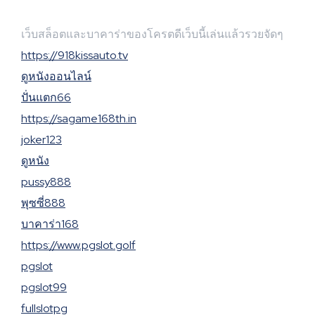
เว็บสล็อตและบาคาร่าของโครตดีเว็บนี้เล่นแล้วรวยจัดๆ
https://918kissauto.tv
ดูหนังออนไลน์
ปั่นแตก66
https://sagame168th.in
joker123
ดูหนัง
pussy888
พุซซี่888
บาคาร่า168
https://www.pgslot.golf
pgslot
pgslot99
fullslotpg