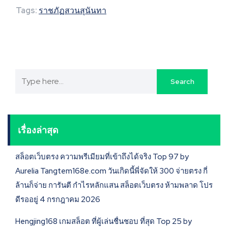
Tags:
ราชภัฏสวนสุนันทา
เรื่องล่าสุด
สล็อตเว็บตรง ความพรีเมียมที่เข้าถึงได้จริง Top 97 by
Aurelia Tangtem168e.com วันเกิดนี้พี่จัดให้ 300 จ่ายตรง กี่
ล้านก็จ่าย การันตี กำไรหลักแสน สล็อตเว็บตรง ห้ามพลาด โปร
ดีรออยู่ 4 กรกฎาคม 2026
Hengjing168 เกมสล็อต ที่ผู้เล่นชื่นชอบ ที่สุด Top 25 by