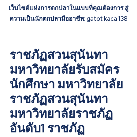
Skip
เว็บไซต์แห่งการตกปลาในแบบที่คุณต้องการ สู่
to
content
ความเป็นนักตกปลามืออาชีพ: gatot kaca 138
ราชภัฏสวนสุนันทา
มหาวิทยาลัยรับสมัคร
นักศึกษา มหาวิทยาลัย
ราชภัฏสวนสุนันทา
มหาวิทยาลัยราชภัฏ
อันดับ1 ราชภัฏ