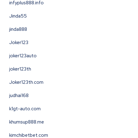
infyplus888.info
Jinda55
jinda888
Joker123
joker123auto
joker123th
Joker123th.com
judhai168
k1gt-auto.com
khumsup888.me
kimchibetbet.com