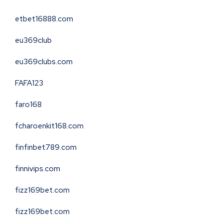
etbet16888.com
eu369club
eu369clubs.com
FAFA123
faro168
fcharoenkit168.com
finfinbet789.com
finnivips.com
fizz169bet.com
fizz169bet.com