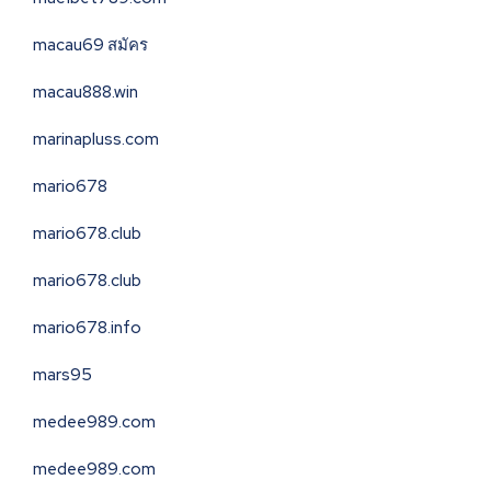
macau69 สมัคร
macau888.win
marinapluss.com
mario678
mario678.club
mario678.club
mario678.info
mars95
medee989.com
medee989.com