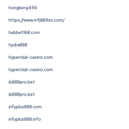
hongkong456
https://www.mfj889xx.com/
hubbet168.com
hydra888
hyperclub-casino.com
hyperclub-casino.com
ib888pro.bet
ib888pro.bet
infyplus888.com
infyplus888.info