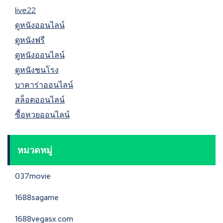
live22
ดูหนังออนไลน์
ดูหนังฟรี
ดูหนังออนไลน์
ดูหนังชนโรง
บาคาร่าออนไลน์
สล็อตออนไลน์
ซื้อหวยออนไลน์
หมวดหมู่
037movie
1688sagame
1688vegasx.com