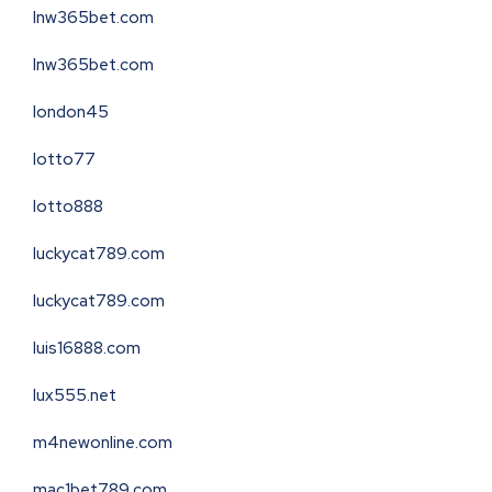
lnw365bet.com
lnw365bet.com
london45
lotto77
lotto888
luckycat789.com
luckycat789.com
luis16888.com
lux555.net
m4newonline.com
mac1bet789.com