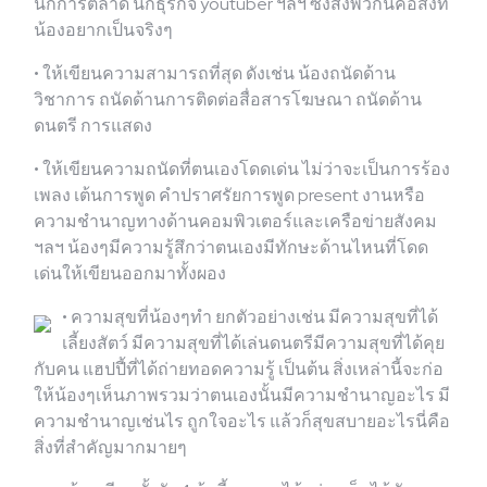
นักการตลาด นักธุรกิจ youtuber ฯลฯ ซึ่งสิ่งพวกนี้คือสิ่งที่
น้องอยากเป็นจริงๆ
• ให้เขียนความสามารถที่สุด ดังเช่น น้องถนัดด้าน
วิชาการ ถนัดด้านการติดต่อสื่อสารโฆษณา ถนัดด้าน
ดนตรี การแสดง
• ให้เขียนความถนัดที่ตนเองโดดเด่น ไม่ว่าจะเป็นการร้อง
เพลง เต้นการพูด คำปราศรัยการพูด present งานหรือ
ความชำนาญทางด้านคอมพิวเตอร์และเครือข่ายสังคม
ฯลฯ น้องๆมีความรู้สึกว่าตนเองมีทักษะด้านไหนที่โดด
เด่นให้เขียนออกมาทั้งผอง
• ความสุขที่น้องๆทำ ยกตัวอย่างเช่น มีความสุขที่ได้
เลี้ยงสัตว์ มีความสุขที่ได้เล่นดนตรีมีความสุขที่ได้คุย
กับคน แฮปปี้ที่ได้ถ่ายทอดความรู้ เป็นต้น สิ่งเหล่านี้จะก่อ
ให้น้องๆเห็นภาพรวมว่าตนเองนั้นมีความชำนาญอะไร มี
ความชำนาญเช่นไร ถูกใจอะไร แล้วก็สุขสบายอะไรนี่คือ
สิ่งที่สำคัญมากมายๆ