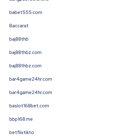
babet555.com
Baccarat
baj88thb
baj88thbz.com
baj88thbz.com
bar4game24hr.com
bar4game24hr.com
baslot168bet.com
bbp168.me
betflixtikto