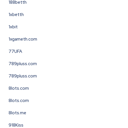
188betth
1xbetth
1xbit
1xgameth.com
77UFA
789pluss.com
789pluss.com
8lots.com
8lots.com
8lots.me
918Kiss