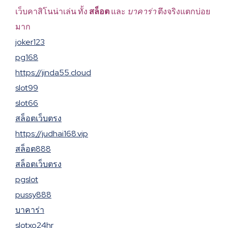
เว็บคาสิโนน่าเล่น ทั้ง
สล็อต
และ
บาคาร่า
ตึงจริงแตกบ่อย
มาก
joker123
pg168
https://jinda55.cloud
slot99
slot66
สล็อตเว็บตรง
https://judhai168.vip
สล็อต888
สล็อตเว็บตรง
pgslot
pussy888
บาคาร่า
slotxo24hr