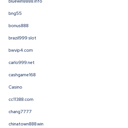
bluewin8888.info
bng55
bonus888
brazil999 slot
bwvip4.com
carlo999.net
cashgame168
Casino
cc11388.com
chang7777
chinatown888.win