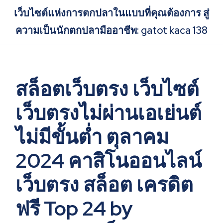
Skip
เว็บไซต์แห่งการตกปลาในแบบที่คุณต้องการ สู่
to
content
ความเป็นนักตกปลามืออาชีพ: gatot kaca 138
สล็อตเว็บตรง เว็บไซต์
เว็บตรงไม่ผ่านเอเย่นต์
ไม่มีขั้นต่ำ ตุลาคม
2024 คาสิโนออนไลน์
เว็บตรง สล็อต เครดิต
ฟรี Top 24 by