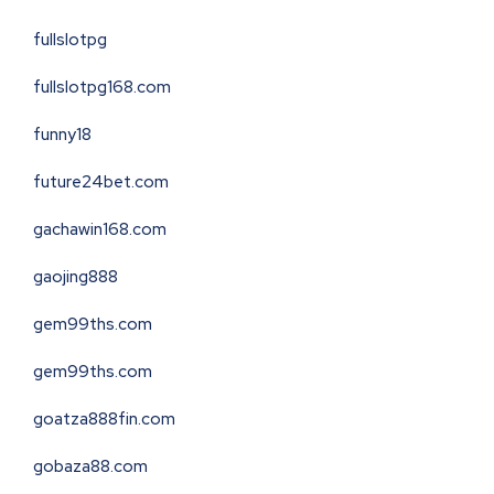
fullslotpg
fullslotpg168.com
funny18
future24bet.com
gachawin168.com
gaojing888
gem99ths.com
gem99ths.com
goatza888fin.com
gobaza88.com