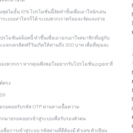
สุดไม่อั้น 10% โปรโมชั่นนี้จัดทำขั้นเพื่อเอาใจนักเล่น
้าระบบเท่าไหร่ก็ได้ ระบบพวกเราพร้อมจะจัดแจงจ่าย
โมชั่นสล็อตนี้ ทำขึ้นเพื่อเอาอกเอาใจสมาชิกที่อยู่กับ
ะแจกเครดิตฟรีวันเกิดให้ท่านถึง 300 บาท เพื่อที่คุณจะ
ซต์ของพวกเรา หากคุณพึงพอใจอยากรับโปรโมชั่น pgslot ที่
ต์ตรง
x69
่อรอคอยรับรหัส OTP ผ่านทางเนื้อความ
มากมายรอคอยกเข้าสู่ระบบเพื่อรับรองตัวตน
ื่อการเข้าสู่ระบบ รหัสผ่านที่ดีต้องมี ตัวเลข ตัวเขียน