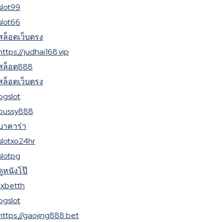
slot99
slot66
สล็อตเว็บตรง
https://judhai168.vip
สล็อต888
สล็อตเว็บตรง
pgslot
pussy888
บาคาร่า
slotxo24hr
slotpg
ดูหนังโป๊
1xbetth
pgslot
https://gaojing888.bet