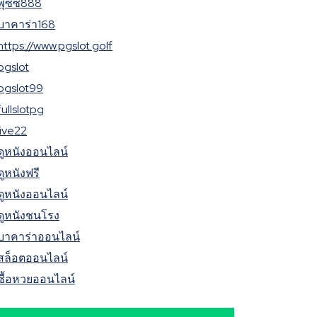
พุซซี่888
บาคาร่า168
https://www.pgslot.golf
pgslot
pgslot99
fullslotpg
live22
ดูหนังออนไลน์
ดูหนังฟรี
ดูหนังออนไลน์
ดูหนังชนโรง
บาคาร่าออนไลน์
สล็อตออนไลน์
ซื้อหวยออนไลน์