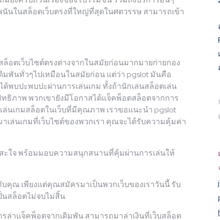
พนันในสล็อตเว็บตรงที่ใหญ่ที่สุดในศตวรรษ สามารถเข้า
นสล็อตเว็บไซต์ตรงต่างจากในสมัยก่อนมากมายก่ายกอง
พันทั่วๆไปเหมือนในสมัยก่อน แต่ว่า pgslot มันคือ
สได้พบปะพบปะผ่านการเล่นเกม ทั้งถ้านักเล่นสล็อตเล่น
ะสิทธิภาพ พวกเขายังมีโอกาสได้แจ็คพ็อตสล็อตจากการ
รเล่นเกมสล็อตในเว็บที่มีคุณภาพ เราขอแนะนำ pgslot
มาเล่นเกมที่เว็บไซต์ของพวกเรา คุณจะได้รับความคุ้มค่า
ญ่ สะใจ พร้อมมอบความสนุกสนานที่คุ้มผ่านการเล่นให้
กับคุณ เพียงแต่คุณสมัครมาเป็นพวกเว็บของเราวันนี้ รับ
ั่นสล็อตไม่จบไม่สิ้น
รล่าแจ็คพ็อตจากเดิมพัน สามารถมาล่าเงินที่เว็บสล็อต