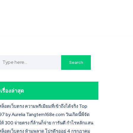
เรื่องล่าสุด
สล็อตเว็บตรง ความพรีเมียมที่เข้าถึงได้จริง Top
97 by Aurelia Tangtem168e.com วันเกิดนี้พี่จัด
ให้ 300 จ่ายตรง กี่ล้านก็จ่าย การันตี กำไรหลักแสน
สล็อตเว็บตรง ห้ามพลาด โปรดีรออยู่ 4 กรกฎาคม