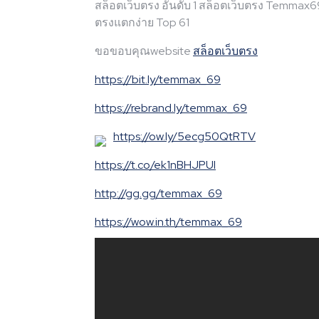
สล็อตเว็บตรง อันดับ 1 สล็อตเว็บตรง Temmax
ตรงแตกง่าย Top 61
ขอขอบคุณwebsite
สล็อตเว็บตรง
https://bit.ly/temmax_69
https://rebrand.ly/temmax_69
https://ow.ly/5ecg50QtRTV
https://t.co/ek1nBHJPUI
http://gg.gg/temmax_69
https://wow.in.th/temmax_69