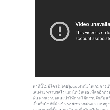
นาทีนี้ไม่มีใครไม่เคยรู้pgslotหนึ่งในเกมการเด
เล่นง่าย ทราบผลไว แถมได้เงินเยอะที่สุดอีกด้
พัน พวกเราขอแนะนำให้ท่านได้ทราบจักกับ สล็อ
เป็นเว็บไซต์ที่นำเข้า pgslot จากต่างประเทศสูงท
ของระบบที่เร็วแรงสะใจ เล่นลื่นไหลไม่สะดุด 