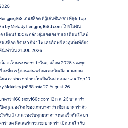
2026
Hengjing168 เกมสล็อต ที่ผู้เล่นชื่นชอบ ที่สุด Top
25 by Melody hengjing168d.com โปรโมชั่น
เครดิตฟรี 100% กล่องสุ่มเฮงเฮง รับเครดิตฟรี ไลฟ์
สด สล็อต ยิงปลา กีฬา ไพ่ เครดิตฟรี ลงทุนทั้งที่ต้อง
ที่นี่เท่านั้น 21 JUL 2026
สล็อตเว็บตรง websiteใหญ่ สล็อต 2026 รวมทุก
เรื่องที่ควรรู้ก่อนเล่น พร้อมเทคนิคเลือกเกมยอด
นิยม casino online เว็บเปิดใหม่ ทดลองเล่น Top 19
by Mckinley jin888.asia 20 August 26
บาคาร่า168 sexy168c.com 12 ก.ค. 26 บาคาร่า
เปิดมุมมองใหม่ของเกมบาคาร่า เซียนบาคาร่าตัว
จริงรับ 3 แสน รองรับทุกธนาคาร ถอนเร็วทันใจ บา
คาร่าสด ดีลเลอร์สาวสวย บาคาร่า เปิดเกมไว รับ