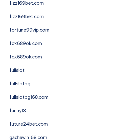
fizz169bet.com
fizz169bet.com
fortune99vip.com
fox689ok.com
fox689ok.com
fullslot
fullslotpg
fullslotpg168.com
funny18
future24bet.com
gachawin168.com