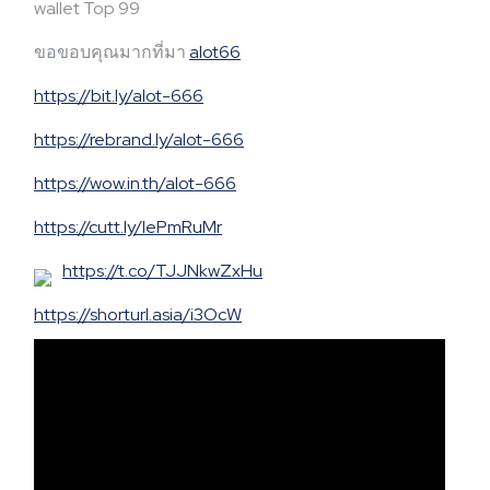
wallet Top 99
ขอขอบคุณมากที่มา
alot66
https://bit.ly/alot-666
https://rebrand.ly/alot-666
https://wow.in.th/alot-666
https://cutt.ly/lePmRuMr
https://t.co/TJJNkwZxHu
https://shorturl.asia/i3OcW