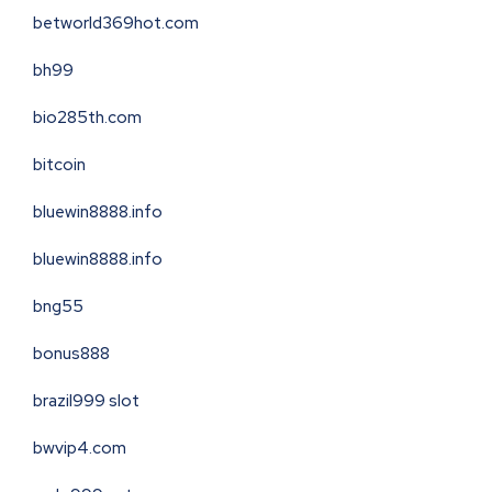
betworld369hot.com
bh99
bio285th.com
bitcoin
bluewin8888.info
bluewin8888.info
bng55
bonus888
brazil999 slot
bwvip4.com