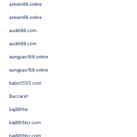
askwin88.online
askwin88.online
audi688.com
audi688.com
aungpao168.online
aungpao168.online
babet555.com
Baccarat
baj88thb
baj88thbz.com
baj88thbz.com