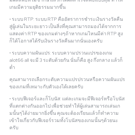
เกมมีความยุติธรรมมากขึ้น
• ระบบ RTP: ระบบ RTP คืออัตราการชำระเงินรางวัลคืน
สู่ผู้เล่นในระยะยาว เป็นสิ่งที่คุณสามารถมองได้จากการ
แสดงค่า RTP ของเกมต่างๆถ้าหากเกมไหนมีค่า RTP สูง
ก็ได้โอกาสได้รับเงินรางวัลคืนมากนั่นเองครับ
• ระบบความผันแปร: ระบบความปรวนแปรของเกม
alot66 all จะมี 3 ระดับด้วยกัน นั่นก็คือ สูง กึ่งกลาง แล้วก็
ต่ำ
คุณสามารถเลือกระดับความแปรปรวนหรือความผันแปร
ของเกมที่เหมาะกับตัวเองได้เลยครับ
• ระบบฟีเจอร์และก็โบนัส: แต่ละเกมจะมีฟีเจอร์หรือโบนัส
ที่แตกต่างกันออกไป เพื่อช่วยทำให้ผู้เล่นสามารถเล่นเก
มนั้นๆได้ง่ายมากยิ่งขึ้น คุณจะต้องเรียนแล้วก็ทำความ
เข้าใจเกี่ยวกับฟีเจอร์รวมทั้งโบนัสของเกมนั้นๆด้วยนะ
ครับ