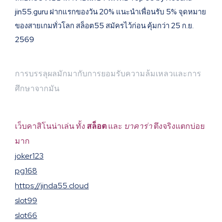
jin55.guru ฝากแรกของวัน 20% แนะนำเพื่อนรับ 5% จุดหมาย
ของสายเกมทั่วโลก สล็อต55 สมัครไว้ก่อน คุ้มกว่า 25 ก.ย.
2569
การบรรลุผลมักมากับการยอมรับความล้มเหลวและการ
ศึกษาจากมัน
เว็บคาสิโนน่าเล่น ทั้ง
สล็อต
และ
บาคาร่า
ตึงจริงแตกบ่อย
มาก
joker123
pg168
https://jinda55.cloud
slot99
slot66