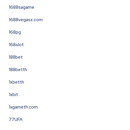
1688sagame
1688vegasx.com
168pg
168slot
188bet
188betth
1xbetth
1xbit
1xgameth.com
77UFA