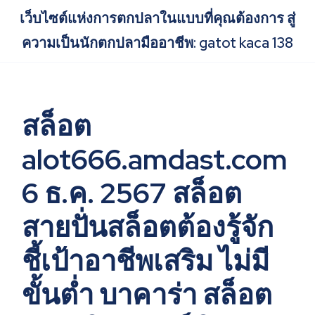
Skip
เว็บไซต์แห่งการตกปลาในแบบที่คุณต้องการ สู่
to
content
ความเป็นนักตกปลามืออาชีพ: gatot kaca 138
สล็อต
alot666.amdast.com
6 ธ.ค. 2567 สล็อต
สายปั่นสล็อตต้องรู้จัก
ชี้เป้าอาชีพเสริม ไม่มี
ขั้นต่ำ บาคาร่า สล็อต