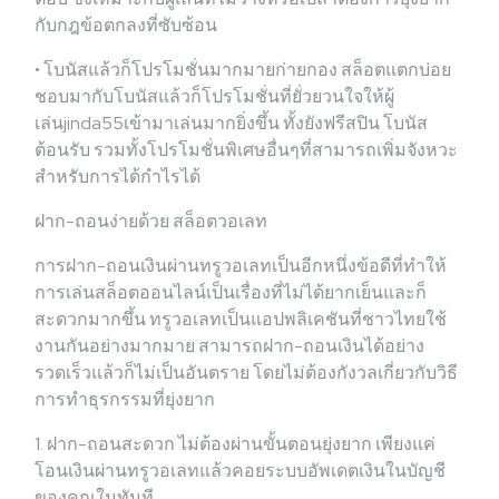
กับกฎข้อตกลงที่ซับซ้อน
• โบนัสแล้วก็โปรโมชั่นมากมายก่ายกอง สล็อตแตกบ่อย
ชอบมากับโบนัสแล้วก็โปรโมชั่นที่ยั่วยวนใจให้ผู้
เล่นjinda55เข้ามาเล่นมากยิ่งขึ้น ทั้งยังฟรีสปิน โบนัส
ต้อนรับ รวมทั้งโปรโมชั่นพิเศษอื่นๆที่สามารถเพิ่มจังหวะ
สำหรับการได้กำไรได้
ฝาก-ถอนง่ายด้วย สล็อตวอเลท
การฝาก-ถอนเงินผ่านทรูวอเลทเป็นอีกหนึ่งข้อดีที่ทำให้
การเล่นสล็อตออนไลน์เป็นเรื่องที่ไม่ได้ยากเย็นและก็
สะดวกมากขึ้น ทรูวอเลทเป็นแอปพลิเคชันที่ชาวไทยใช้
งานกันอย่างมากมาย สามารถฝาก-ถอนเงินได้อย่าง
รวดเร็วแล้วก็ไม่เป็นอันตราย โดยไม่ต้องกังวลเกี่ยวกับวิธี
การทำธุรกรรมที่ยุ่งยาก
1. ฝาก-ถอนสะดวก ไม่ต้องผ่านขั้นตอนยุ่งยาก เพียงแค่
โอนเงินผ่านทรูวอเลทแล้วคอยระบบอัพเดตเงินในบัญชี
ของคุณในทันที