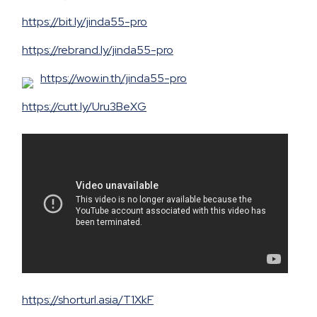
https://bit.ly/jinda55-pro
https://rebrand.ly/jinda55-pro
https://wow.in.th/jinda55-pro
https://cutt.ly/Uru3BeXG
https://shorturl.asia/T1XkF