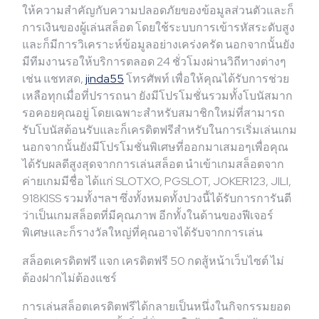
ให้ความสำคัญกับความปลอดภัยของข้อมูลส่วนตัวและก็
การเงินของผู้เล่นสล็อต โดยใช้ระบบการเข้ารหัสระดับสูง
และก็มีการวิเคราะห์ข้อมูลอย่างเคร่งครัด นอกจากนั้นยัง
มีทีมงานรอให้บริการตลอด 24 ชั่วโมงผ่านวิถีทางต่างๆ
เช่น แชทสด,
jinda55
โทรศัพท์ เพื่อให้คุณได้รับการช่วย
เหลือทุกเมื่อที่ปรารถนา ยังมีโปรโมชั่นรวมทั้งโบนัสมาก
รอคอยคุณอยู่ โดยเฉพาะสำหรับสมาชิกใหม่ที่สามารถ
รับโบนัสต้อนรับและก็เครดิตฟรีสำหรับในการเริ่มเล่นเกม
นอกจากนั้นยังมีโปรโมชั่นพิเศษที่ออกมาเสมอๆเพื่อคุณ
ได้รับผลดีสูงสุดจากการเล่นสล็อต นำเข้าเกมสล็อตจาก
ค่ายเกมมีชื่อ ได้แก่ SLOTXO, PGSLOT, JOKER123, JILI,
918KISS รวมทั้งฯลฯ ซึ่งทั้งหมดทั้งปวงนี้ได้รับการการันตี
ว่าเป็นเกมสล็อตที่มีคุณภาพ อีกทั้งในด้านของฟีเจอร์
พิเศษและก็รางวัลใหญ่ที่คุณอาจได้รับจากการเล่น
สล็อตเครดิตฟรี แจก เครดิตฟรี 50 กดสู้หน้าเว็บไซต์ ไม่
ต้องฝากไม่ต้องแชร์
การเล่นสล็อตเครดิตฟรีได้กลายเป็นหนึ่งในกิจกรรมยอด