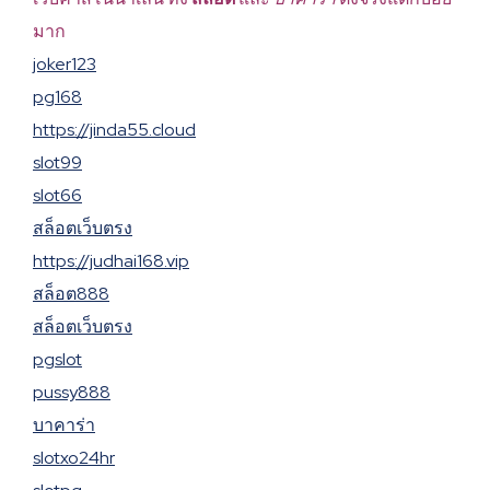
มาก
joker123
pg168
https://jinda55.cloud
slot99
slot66
สล็อตเว็บตรง
https://judhai168.vip
สล็อต888
สล็อตเว็บตรง
pgslot
pussy888
บาคาร่า
slotxo24hr