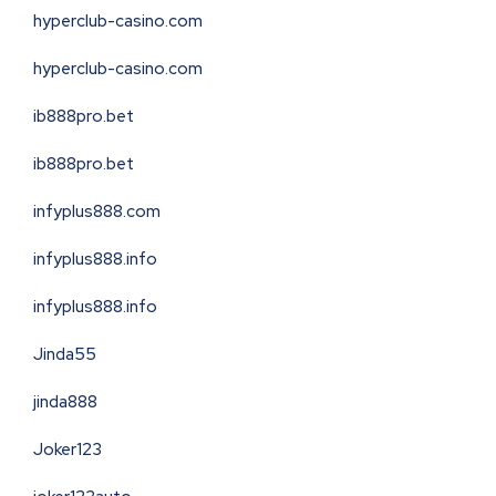
hyperclub-casino.com
hyperclub-casino.com
ib888pro.bet
ib888pro.bet
infyplus888.com
infyplus888.info
infyplus888.info
Jinda55
jinda888
Joker123