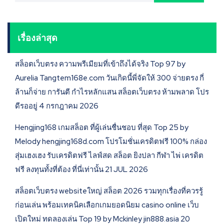
เรื่องล่าสุด
สล็อตเว็บตรง ความพรีเมียมที่เข้าถึงได้จริง Top 97 by
Aurelia Tangtem168e.com วันเกิดนี้พี่จัดให้ 300 จ่ายตรง กี่
ล้านก็จ่าย การันตี กำไรหลักแสน สล็อตเว็บตรง ห้ามพลาด โปร
ดีรออยู่ 4 กรกฎาคม 2026
Hengjing168 เกมสล็อต ที่ผู้เล่นชื่นชอบ ที่สุด Top 25 by
Melody hengjing168d.com โปรโมชั่นเครดิตฟรี 100% กล่อง
สุ่มเฮงเฮง รับเครดิตฟรี ไลฟ์สด สล็อต ยิงปลา กีฬา ไพ่ เครดิต
ฟรี ลงทุนทั้งที่ต้อง ที่นี่เท่านั้น 21 JUL 2026
สล็อตเว็บตรง websiteใหญ่ สล็อต 2026 รวมทุกเรื่องที่ควรรู้
ก่อนเล่น พร้อมเทคนิคเลือกเกมยอดนิยม casino online เว็บ
เปิดใหม่ ทดลองเล่น Top 19 by Mckinley jin888.asia 20