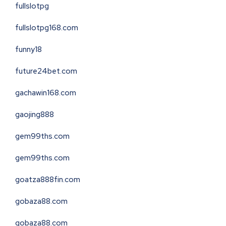
fullslotpg
fullslotpg168.com
funny18
future24bet.com
gachawin168.com
gaojing888
gem99ths.com
gem99ths.com
goatza888fin.com
gobaza88.com
gobaza88.com