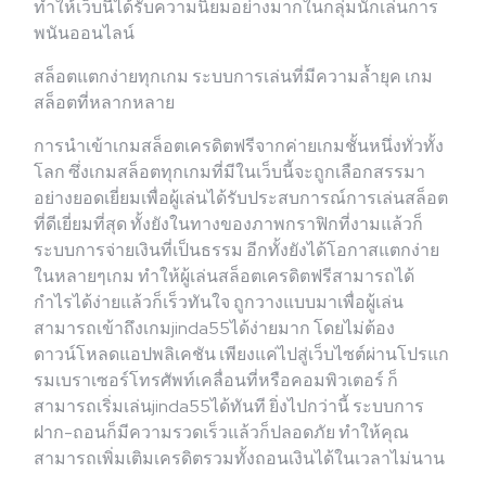
ทำให้เว็บนี้ได้รับความนิยมอย่างมากในกลุ่มนักเล่นการ
พนันออนไลน์
สล็อตแตกง่ายทุกเกม ระบบการเล่นที่มีความล้ำยุค เกม
สล็อตที่หลากหลาย
การนำเข้าเกมสล็อตเครดิตฟรีจากค่ายเกมชั้นหนึ่งทั่วทั้ง
โลก ซึ่งเกมสล็อตทุกเกมที่มีในเว็บนี้จะถูกเลือกสรรมา
อย่างยอดเยี่ยมเพื่อผู้เล่นได้รับประสบการณ์การเล่นสล็อต
ที่ดีเยี่ยมที่สุด ทั้งยังในทางของภาพกราฟิกที่งามแล้วก็
ระบบการจ่ายเงินที่เป็นธรรม อีกทั้งยังได้โอกาสแตกง่าย
ในหลายๆเกม ทำให้ผู้เล่นสล็อตเครดิตฟรีสามารถได้
กำไรได้ง่ายแล้วก็เร็วทันใจ ถูกวางแบบมาเพื่อผู้เล่น
สามารถเข้าถึงเกมjinda55ได้ง่ายมาก โดยไม่ต้อง
ดาวน์โหลดแอปพลิเคชัน เพียงแค่ไปสู่เว็บไซต์ผ่านโปรแก
รมเบราเซอร์โทรศัพท์เคลื่อนที่หรือคอมพิวเตอร์ ก็
สามารถเริ่มเล่นjinda55ได้ทันที ยิ่งไปกว่านี้ ระบบการ
ฝาก-ถอนก็มีความรวดเร็วแล้วก็ปลอดภัย ทำให้คุณ
สามารถเพิ่มเติมเครดิตรวมทั้งถอนเงินได้ในเวลาไม่นาน