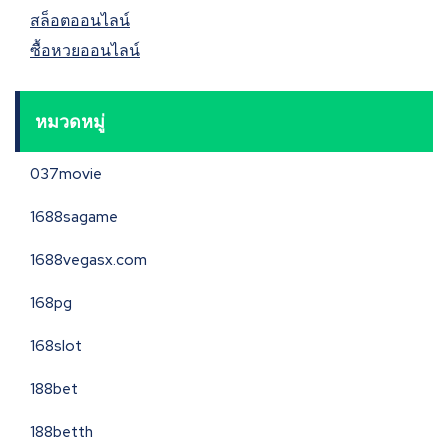
สล็อตออนไลน์
ซื้อหวยออนไลน์
หมวดหมู่
037movie
1688sagame
1688vegasx.com
168pg
168slot
188bet
188betth