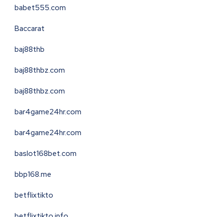
babet555.com
Baccarat
baj88thb
baj88thbz.com
baj88thbz.com
bar4game24hr.com
bar4game24hr.com
baslot168bet.com
bbp168.me
betflixtikto
betflixtikto.info