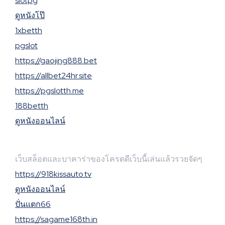
slotpg
ดูหนังโป๊
1xbetth
pgslot
https://gaojing888.bet
https://allbet24hr.site
https://pgslotth.me
188betth
ดูหนังออนไลน์
เว็บสล็อตและบาคาร่าของโครตดีเว็บนี้เล่นแล้วรวยจัดๆ
https://918kissauto.tv
ดูหนังออนไลน์
ปั่นแตก66
https://sagame168th.in