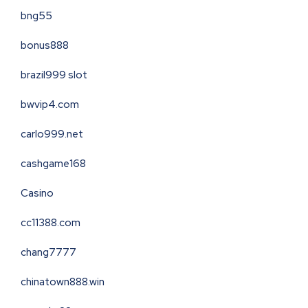
bng55
bonus888
brazil999 slot
bwvip4.com
carlo999.net
cashgame168
Casino
cc11388.com
chang7777
chinatown888.win