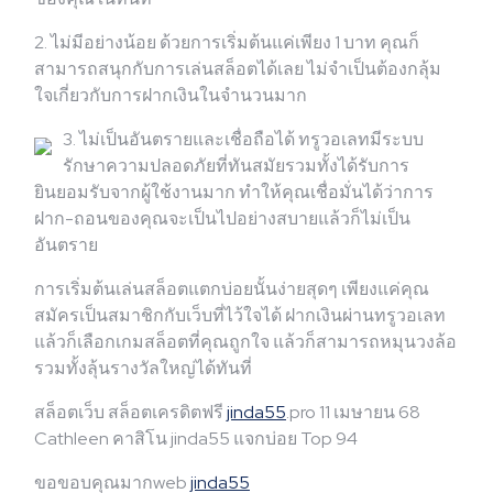
2. ไม่มีอย่างน้อย ด้วยการเริ่มต้นแค่เพียง 1 บาท คุณก็
สามารถสนุกกับการเล่นสล็อตได้เลย ไม่จำเป็นต้องกลุ้ม
ใจเกี่ยวกับการฝากเงินในจำนวนมาก
3. ไม่เป็นอันตรายและเชื่อถือได้ ทรูวอเลทมีระบบ
รักษาความปลอดภัยที่ทันสมัยรวมทั้งได้รับการ
ยินยอมรับจากผู้ใช้งานมาก ทำให้คุณเชื่อมั่นได้ว่าการ
ฝาก-ถอนของคุณจะเป็นไปอย่างสบายแล้วก็ไม่เป็น
อันตราย
การเริ่มต้นเล่นสล็อตแตกบ่อยนั้นง่ายสุดๆ เพียงแค่คุณ
สมัครเป็นสมาชิกกับเว็บที่ไว้ใจได้ ฝากเงินผ่านทรูวอเลท
แล้วก็เลือกเกมสล็อตที่คุณถูกใจ แล้วก็สามารถหมุนวงล้อ
รวมทั้งลุ้นรางวัลใหญ่ได้ทันที่
สล็อตเว็บ สล็อตเครดิตฟรี
jinda55
.pro 11 เมษายน 68
Cathleen คาสิโน jinda55 แจกบ่อย Top 94
ขอขอบคุณมากweb
jinda55