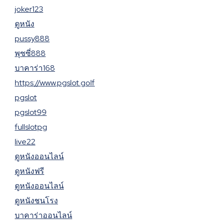
joker123
ดูหนัง
pussy888
พุซซี่888
บาคาร่า168
https://www.pgslot.golf
pgslot
pgslot99
fullslotpg
live22
ดูหนังออนไลน์
ดูหนังฟรี
ดูหนังออนไลน์
ดูหนังชนโรง
บาคาร่าออนไลน์