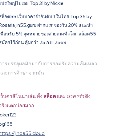
โปรใหญ่ไปเลย Top 31 by Mickie
สล็อต55 เว็บบาคาร่าอันดับ 1 ในไทย Top 35 by
Rosaria jin55.guru ฝากแรกของวัน 20% แนะนำ
เพื่อนรับ 5% จุดหมายของสายเกมทั่วโลก สล็อต55
สมัครไว้ก่อน คุ้มกว่า 25 ก.ย. 2569
การบรรลุผลมักมากับการยอมรับความล้มเหลว
และการศึกษาจากมัน
เว็บคาสิโนน่าเล่น ทั้ง
สล็อต
และ
บาคาร่า
ตึง
จริงแตกบ่อยมาก
joker123
pg168
https://jinda55.cloud