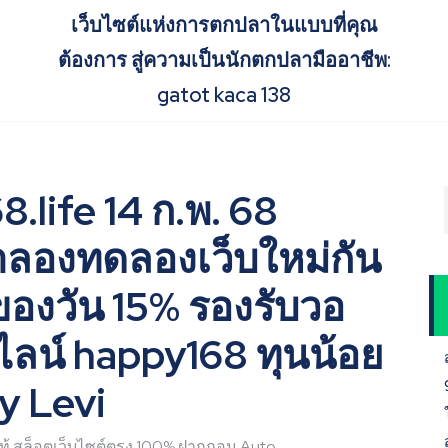
เว็บไซต์แห่งการตกปลาในแบบที่คุณ
ต้องการ สู่ความเป็นนักตกปลามืออาชีพ:
gatot kaca 138
.life 14 ก.พ. 68
มาลองทดลองเว็บใหม่กัน
ของวัน 15% รองรับวอ
ไลน์ happy168 ทุนน้อย
y Levi
แท้ สล็อตเว็บไซต์ตรง 100% ฝากถอน Auto