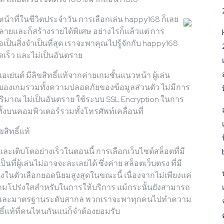
ีหน้าที่ในชีวิตประจำวัน การเลือกเล่น happy168 ก็เลย
ยและก็สร้างรายได้พิเศษ อย่างไรก็แล้วแต่ การ
ถือเป็นสิ่งจำเป็นที่สุด เราจะพาคุณไปรู้จักกับ happy168
เร็ว และไม่เป็นอันตราย
อเย่นต์ มีลิขสิทธิ์แท้จากค่ายเกมชั้นแนวหน้า ผู้เล่น
ของเกมรวมทั้งความปลอดภัยของข้อมูลส่วนตัว ไม่มีการ
็มปริมาณ ไม่เป็นอันตราย ใช้ระบบ SSL Encryption ในการ
ั้งบนคอมพิวเตอร์รวมทั้งโทรศัพท์เคลื่อนที่
ขสิทธิ์แท้
ติบโตอย่างเร็วในตอนนี้ การเลือกเว็บไซต์สล็อตที่มี
็นที่ผู้เล่นไม่อาจจะละเลยได้ ซึ่งค่าย สล็อตเว็บตรง ที่มี
นึ่งในตัวเลือกยอดนิยมสูงสุดในขณะนี้ เนื่องจากไม่เพียงแค่
ามโปร่งใสสำหรับในการให้บริการ แม้กระนั้นยังสามารถ
าพและมาตรฐานระดับสากล พวกเราจะพาทุกคนไปทำความ
ทธิ์แท้ที่คนไหนกันแน่ก็จำต้องยอมรับ