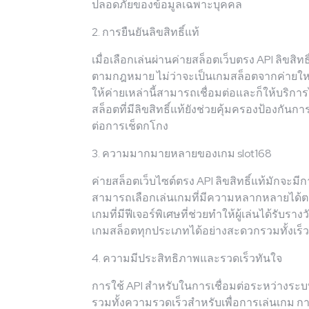
ปลอดภัยของข้อมูลเฉพาะบุคคล
2. การยืนยันลิขสิทธิ์แท้
เมื่อเลือกเล่นผ่านค่ายสล็อตเว็บตรง API ลิขสิทธิ์
ตามกฎหมาย ไม่ว่าจะเป็นเกมสล็อตจากค่ายใหญ
ให้ค่ายเหล่านี้สามารถเชื่อมต่อและก็ให้บริก
สล็อตที่มีลิขสิทธิ์แท้ยังช่วยคุ้มครองป้องกันกา
ต่อการเช็ดกโกง
3. ความมากมายหลายของเกม slot168
ค่ายสล็อตเว็บไซต์ตรง API ลิขสิทธิ์แท้มักจะมีกา
สามารถเลือกเล่นเกมที่มีความหลากหลายได้ตาม
เกมที่มีฟีเจอร์พิเศษที่ช่วยทำให้ผู้เล่นได้รับราง
เกมสล็อตทุกประเภทได้อย่างสะดวกรวมทั้งเร็
4. ความมีประสิทธิภาพและรวดเร็วทันใจ
การใช้ API สำหรับในการเชื่อมต่อระหว่างระบบ
รวมทั้งความรวดเร็วสำหรับเพื่อการเล่นเกม 