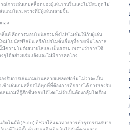
ารณ์การเล่นเกมสล็อตของผู้เล่นราบรื่นและไม่มีสะดุด ไม่
่นเกมในระหว่างที่มีผู้เล่นหลายชิ้น
ายกอง
ทธิ์แท้ คือการมอบโบนัสรวมทั้งโปรโมชั่นให้กับผู้เล่น
ใหม่ โบนัสฟรีสปิน หรือโปรโมชั่นอื่นๆที่ช่วยเพิ่มโอกาส
มนี้มีความโปร่งสบายใสและเป็นธรรม เพราะว่าการใช้
งๆได้อย่างแจ่มแจ้งและไม่มีการคดโกง
รถรองรับการเล่นเกมผ่านหลายแพลตฟอร์ม ไม่ว่าจะเป็น
ถเข้าเล่นเกมสล็อตได้ทุกที่ที่ต้องการที่อยากได้ การรองรับ
ล่นเกมที่รู้สึกชื่นชอบได้โดยไม่จำเป็นต้องกลุ้มใจเรื่อง
ัตโนมัติ (Auto) ที่ช่วยให้แนวทางการทำธุรกรรมสบาย
 วินาที ไม่มีขั้นต่ำ ฝากหรือเบิกเงินได้ดังที่คุณอยาก