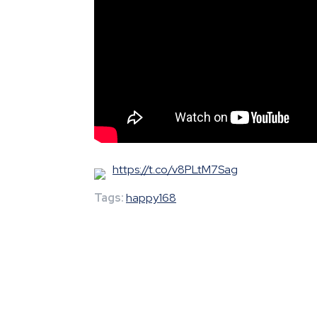
https://t.co/v8PLtM7Sag
Tags:
happy168