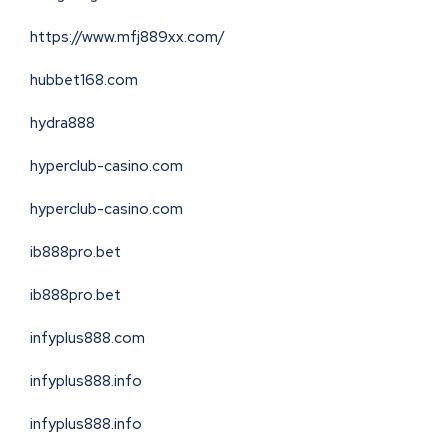
https://www.mfj889xx.com/
hubbet168.com
hydra888
hyperclub-casino.com
hyperclub-casino.com
ib888pro.bet
ib888pro.bet
infyplus888.com
infyplus888.info
infyplus888.info