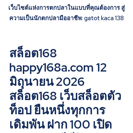
Skip
เว็บไซต์แห่งการตกปลาในแบบที่คุณต้องการ สู่
to
content
ความเป็นนักตกปลามืออาชีพ: gatot kaca 138
สล็อต168
happy168a.com 12
มิถุนายน 2026
สล็อต168 เว็บสล็อตตัว
ท็อป ยืนหนึ่งทุกการ
เดิมพัน ฝาก 100 เปิด