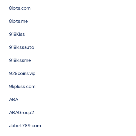
8lots.com
8lots.me
918Kiss
918kissauto
918kissme
928coins.vip
9kpluss.com
ABA
ABAGroup2
abbet789.com