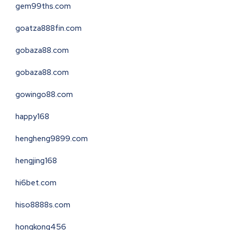
gem99ths.com
goatza888fin.com
gobaza88.com
gobaza88.com
gowingo88.com
happy168
hengheng9899.com
hengjing168
hi6bet.com
hiso8888s.com
hongkong456