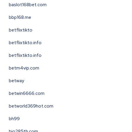
baslot168bet.com
bbp168.me
betflixtikto
betflixtikto.info
betflixtikto.info
betm4vip.com
betway
betwin6666.com
betworld369hot.com
bh99
bio285th.com