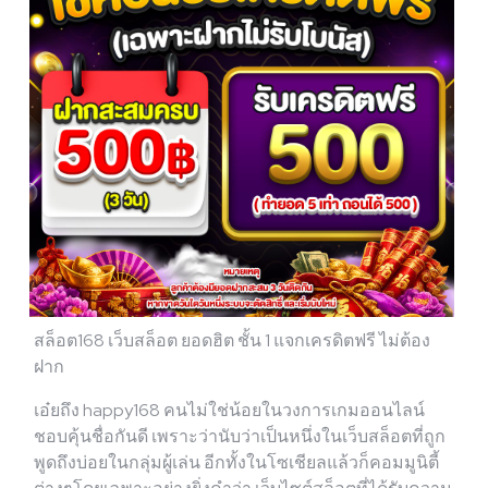
สล็อต168 เว็บสล็อต ยอดฮิต ชั้น 1 แจกเครดิตฟรี ไม่ต้อง
ฝาก
เอ๋ยถึง happy168 คนไม่ใช่น้อยในวงการเกมออนไลน์
ชอบคุ้นชื่อกันดี เพราะว่านับว่าเป็นหนึ่งในเว็บสล็อตที่ถูก
พูดถึงบ่อยในกลุ่มผู้เล่น อีกทั้งในโซเชียลแล้วก็คอมมูนิตี้