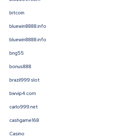
bitcoin
bluewin8888.info
bluewin8888.info
bng55
bonus888
brazil999 slot
bwvip4.com
carlo999.net
cashgame168
Casino