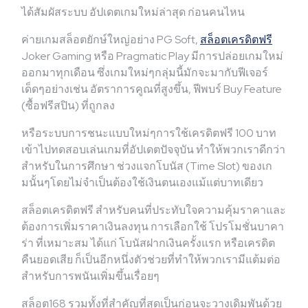
ได้สัมผัสระบบ อัปเดตเกมใหม่ล่าสุด ก่อนคนไหน
ค่ายเกมสล็อตยักษ์ใหญ่อย่าง PG Soft,
สล็อตเครดิตฟรี
Joker Gaming หรือ Pragmatic Play มีการปล่อยเกมใหม่
ออกมาทุกเดือน ซึ่งเกมใหม่ๆกลุ่มนี้มักจะมากับฟีเจอร์
เด็ดๆอย่างเช่น อัตราการคูณที่สูงขึ้น, ฟีพบร์ Buy Feature
(ซื้อฟรีสปิน) ที่ถูกลง
หรือระบบการชนะแบบใหม่ๆการใช้เครดิตฟรี 100 บาท
เข้าไปทดสอบเล่นเกมที่อัปเดตปัจจุบัน ทำให้พวกเราดีกว่า
สำหรับในการศึกษา ช่วงแจกโบนัส (Time Slot) ของเก
มนั้นๆโดยไม่จำเป็นต้องใช้เงินตนเองแม้แต่บาทเดียว
สล็อตเครดิตฟรี สำหรับคนที่ประทับใจความคุ้มราคาและ
ต้องการเพิ่มราคาเงินลงทุน การเลือกใช้ โปรโมชั่นบาคา
ร่า ที่เหมาะสม ได้แก่ โบนัสฝากเงินครั้งแรก หรือเครดิต
คืนยอดเสีย ก็เป็นอีกหนึ่งตัวช่วยที่ทำให้พวกเรามีแต้มต่อ
สำหรับการพนันเพิ่มขึ้นเรื่อยๆ
สล็อต168 รวมทั้งที่สำคัญที่สุดเป็นก่อนจะวางเดิมพันด้วย