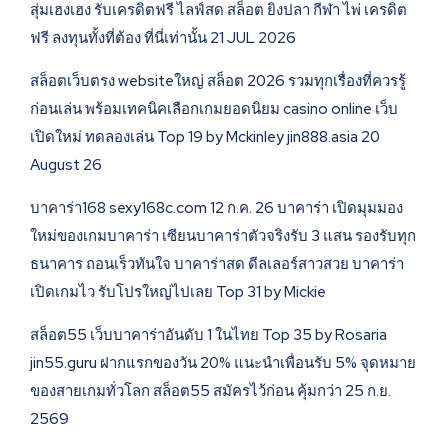
สุ่มเฮงเฮง รับเครดิตฟรี ไลฟ์สด สล็อต ยิงปลา กีฬา ไพ่ เครดิต
ฟรี ลงทุนทั้งที่ต้อง ที่นี่เท่านั้น 21 JUL 2026
สล็อตเว็บตรง websiteใหญ่ สล็อต 2026 รวมทุกเรื่องที่ควรรู้
ก่อนเล่น พร้อมเทคนิคเลือกเกมยอดนิยม casino online เว็บ
เปิดใหม่ ทดลองเล่น Top 19 by Mckinley jin888.asia 20
August 26
บาคาร่า168 sexy168c.com 12 ก.ค. 26 บาคาร่า เปิดมุมมอง
ใหม่ของเกมบาคาร่า เซียนบาคาร่าตัวจริงรับ 3 แสน รองรับทุก
ธนาคาร ถอนเร็วทันใจ บาคาร่าสด ดีลเลอร์สาวสวย บาคาร่า
เปิดเกมไว รับโปรใหญ่ไปเลย Top 31 by Mickie
สล็อต55 เว็บบาคาร่าอันดับ 1 ในไทย Top 35 by Rosaria
jin55.guru ฝากแรกของวัน 20% แนะนำเพื่อนรับ 5% จุดหมาย
ของสายเกมทั่วโลก สล็อต55 สมัครไว้ก่อน คุ้มกว่า 25 ก.ย.
2569