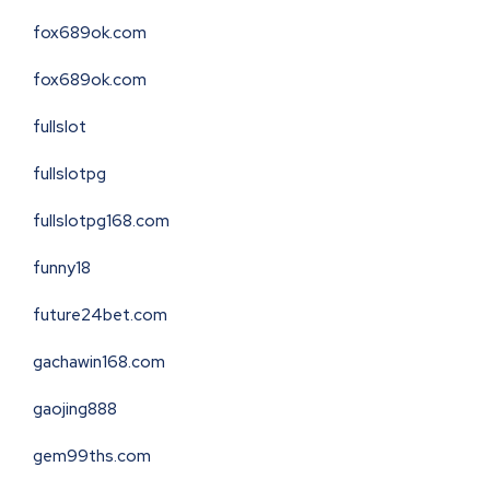
fox689ok.com
fox689ok.com
fullslot
fullslotpg
fullslotpg168.com
funny18
future24bet.com
gachawin168.com
gaojing888
gem99ths.com