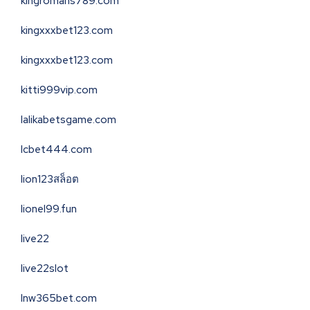
kingromans789.com
kingxxxbet123.com
kingxxxbet123.com
kitti999vip.com
lalikabetsgame.com
lcbet444.com
lion123สล็อต
lionel99.fun
live22
live22slot
lnw365bet.com