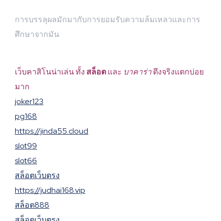
การบรรลุผลมักมากับการยอมรับความล้มเหลวและการ
ศึกษาจากมัน
เว็บคาสิโนน่าเล่น ทั้ง
สล็อต
และ
บาคาร่า
ตึงจริงแตกบ่อย
มาก
joker123
pg168
https://jinda55.cloud
slot99
slot66
สล็อตเว็บตรง
https://judhai168.vip
สล็อต888
สล็อตเว็บตรง