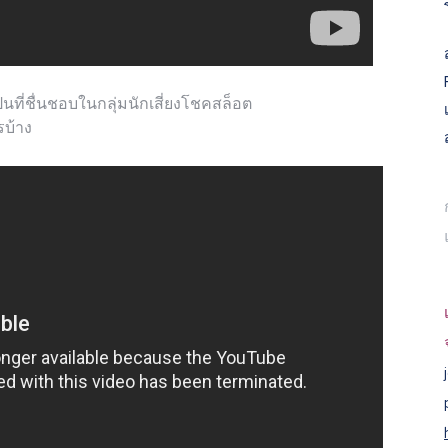
็นที่ชื่นชอบในกลุ่มนักเสี่ยงโชคสล็อต
รบ้าง