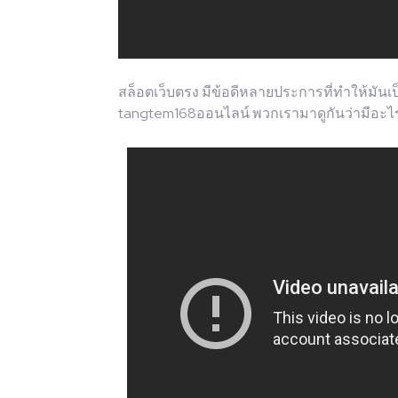
สล็อตเว็บตรง มีข้อดีหลายประการที่ทำให้มันเป
tangtem168ออนไลน์ พวกเรามาดูกันว่ามีอะไ