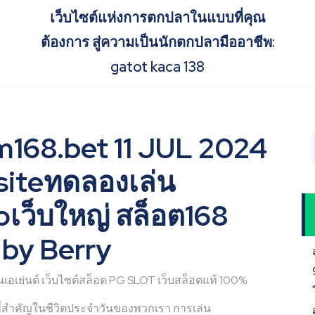
เว็บไซต์แห่งการตกปลาในแบบที่คุณ
ต้องการ สู่ความเป็นนักตกปลามืออาชีพ:
gatot kaca 138
m168.bet 11 JUL 2024
iteทดลองเล่น
oเว็บใหญ่ สล็อต168
 by Berry
านเอเย่นต์ เว็บไซต์สล็อต PG SLOT เว็บสล็อตแท้ 100%
าที่สำคัญในชีวิตประจำวันของพวกเรา การเล่น