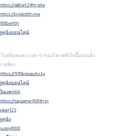
https://allbet24hr.site
https://pgslotth.me
188betth
ดูหนังออนไลน์
เว็บสล็อตและบาคาร่าของโครตดีเว็บนี้เล่นแล้ว
รวยจัดๆ
https://918kissauto.tv
ดูหนังออนไลน์
ปั่นแตก66
https://sagame168th.in
joker123
ดูหนัง
pussy888