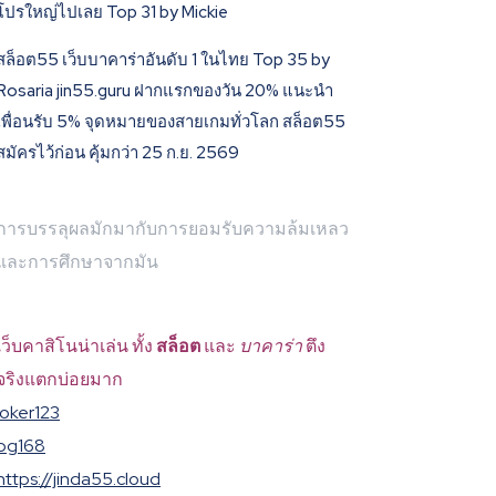
โปรใหญ่ไปเลย Top 31 by Mickie
สล็อต55 เว็บบาคาร่าอันดับ 1 ในไทย Top 35 by
Rosaria jin55.guru ฝากแรกของวัน 20% แนะนำ
เพื่อนรับ 5% จุดหมายของสายเกมทั่วโลก สล็อต55
สมัครไว้ก่อน คุ้มกว่า 25 ก.ย. 2569
การบรรลุผลมักมากับการยอมรับความล้มเหลว
และการศึกษาจากมัน
เว็บคาสิโนน่าเล่น ทั้ง
สล็อต
และ
บาคาร่า
ตึง
จริงแตกบ่อยมาก
joker123
pg168
https://jinda55.cloud