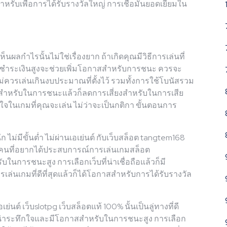
ำหรับเพื่อการได้รับรางวัลใหญ่ การเชื่อมั่นยอดเยี่ยมใน
ผลกำไรนั้นไม่ใช่เรื่องยาก ถ้าเกิดคุณมีวิธีการเล่นที่
ารชำระเงินสูงจะช่วยเพิ่มโอกาสสำหรับการชนะ ควรจะ
วรเล่นเกินงบประมาณที่ตั้งไว้ รวมทั้งการใช้โบนัสรวม
กาสสำหรับในการชนะแล้วก็ลดการเสี่ยงสำหรับในการเสีย
จในเกมที่คุณจะเล่น ไม่ว่าจะเป็นกติกา ขั้นตอนการ
ม่มีขั้นต่ำ ไม่ผ่านเอเย่นต์ กับเว็บสล็อต tangtem168
รับคนที่อยากได้ประสบการณ์การเล่นเกมสล็อต
ในการชนะสูง การเลือกเว็บที่น่าเชื่อถือแล้วก็มี
่นเกมที่ดีที่สุดแล้วก็ได้โอกาสสำหรับการได้รับรางวัล
่นต์ เว็บslotpg เว็บสล็อตแท้ 100% นั้นเป็นลู่ทางที่ดี
ี่น่าระทึกใจและมีโอกาสสำหรับในการชนะสูง การเลือก