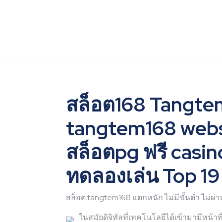
Skip
to
content
สล็อต168 Tangte
tangtem168 webs
สล็อตpg ฟรี casin
ทดลองเล่น Top 19
สล็อต tangtem168 แตกหนัก ไม่มีขั้นต่ำ ไม่ผ่
ในสมัยดิจิทัลที่เทคโนโลยีได้เข้ามามีหน้