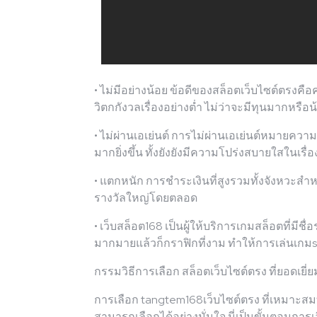
• ไม่มีอย่างน้อย ข้อดีของสล็อตเว็บไซต์ตรงคื
วิตกกังวลเรื่องอย่างต่ำ ไม่ว่าจะมีทุนมากหรื
• ไม่ผ่านเอเย่นต์ การไม่ผ่านเอเย่นต์หมายควา
มากยิ่งขึ้น ทั้งยังยังมีความโปร่งสบายใสในเรื่อ
• แตกหนัก การชำระเงินที่สูงรวมทั้งจังหวะสำห
รางวัลใหญ่โดยตลอด
• เว็บสล็อต168 เป็นผู้ให้บริการเกมสล็อตที่ม
มากมายแล้วก็กราฟิกที่งาม ทำให้การเล่นเกมsl
กรรมวิธีการเลือก สล็อตเว็บไซต์ตรง ที่ยอดเยี่ย
การเลือก tangtem168เว็บไซต์ตรง ที่เหมาะสมที่
สามารถเลือกได้อย่างมั่นใจ นี่เป็นขั้นตอนการเล