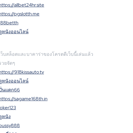
https://allbet24hr.site
https://pgslotth.me
188betth
ดูหนังออนไลน์
เว็บสล็อตและบาคาร่าของโครตดีเว็บนี้เล่นแล้ว
รวยจัดๆ
https://918kissauto.tv
ดูหนังออนไลน์
ปั่นแตก66
https://sagame168th.in
joker123
ดูหนัง
pussy888