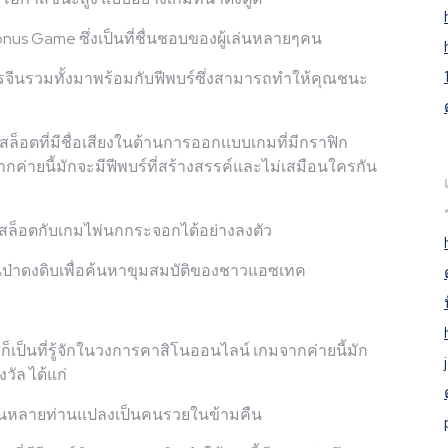
nus Game ซึ่งเป็นที่ชื่นชอบของผู้เล่นหลายๆคน
ังกรจีนรวมทั้งมาพร้อมกับฟีพบร์ซึ่งสามารถทำให้คุณชนะ
สล็อตที่มีชื่อเสียงในด้านการออกแบบเกมที่มีกราฟิก
ากค่ายนี้มักจะมีฟีพบร์ที่สร้างสรรค์และไม่เสมือนใครกัน
สล็อตกับเกมไพ่นกกระจอกได้อย่างลงตัว
ในป่าดงดิบเพื่อค้นหาขุมสมบัติของชาวแอซเทค
ก็เป็นที่รู้จักในวงการคาสิโนออนไลน์ เกมจากค่ายนี้มัก
ัล ได้แก่
เล่นหลายท่านแปลงเป็นคนรวยในข้ามคืน