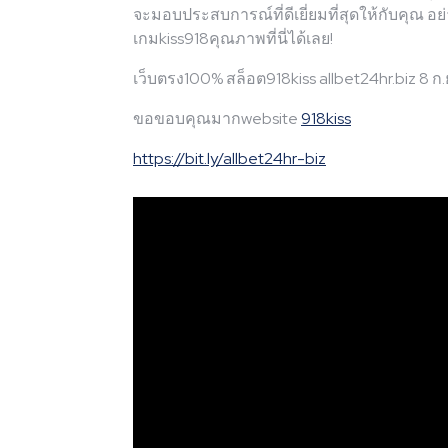
จะมอบประสบการณ์ที่ดีเยี่ยมที่สุดให้กับคุณ อ
เกมkiss918คุณภาพที่นี่ได้เลย!
เว็บตรง100% สล็อต918kiss allbet24hr.biz 8 ก.ย
ขอขอบคุณมากwebsite
918kiss
https://bit.ly/allbet24hr-biz