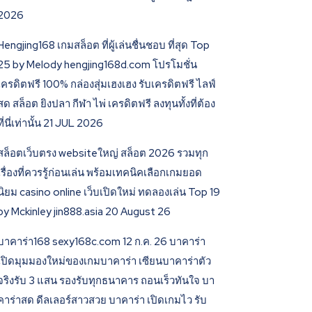
2026
Hengjing168 เกมสล็อต ที่ผู้เล่นชื่นชอบ ที่สุด Top
25 by Melody hengjing168d.com โปรโมชั่น
เครดิตฟรี 100% กล่องสุ่มเฮงเฮง รับเครดิตฟรี ไลฟ์
สด สล็อต ยิงปลา กีฬา ไพ่ เครดิตฟรี ลงทุนทั้งที่ต้อง
ที่นี่เท่านั้น 21 JUL 2026
สล็อตเว็บตรง websiteใหญ่ สล็อต 2026 รวมทุก
เรื่องที่ควรรู้ก่อนเล่น พร้อมเทคนิคเลือกเกมยอด
นิยม casino online เว็บเปิดใหม่ ทดลองเล่น Top 19
by Mckinley jin888.asia 20 August 26
บาคาร่า168 sexy168c.com 12 ก.ค. 26 บาคาร่า
เปิดมุมมองใหม่ของเกมบาคาร่า เซียนบาคาร่าตัว
จริงรับ 3 แสน รองรับทุกธนาคาร ถอนเร็วทันใจ บา
คาร่าสด ดีลเลอร์สาวสวย บาคาร่า เปิดเกมไว รับ