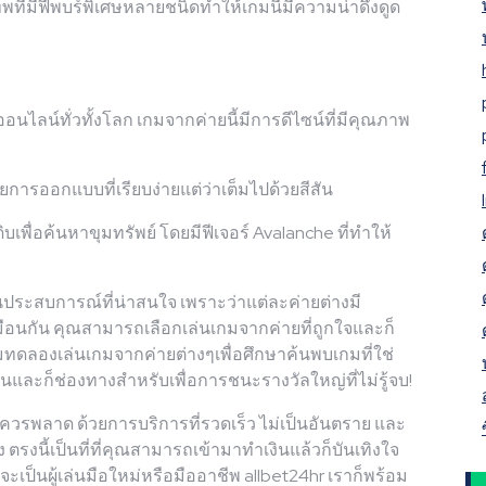
ที่มีฟีพบร์พิเศษหลายชนิดทำให้เกมนี้มีความน่าดึงดูด
ไลน์ทั่วทั้งโลก เกมจากค่ายนี้มีการดีไซน์ที่มีคุณภาพ
การออกแบบที่เรียบง่ายแต่ว่าเต็มไปด้วยสีสัน
เพื่อค้นหาขุมทรัพย์ โดยมีฟีเจอร์ Avalanche ที่ทำให้
ประสบการณ์ที่น่าสนใจ เพราะว่าแต่ละค่ายต่างมี
มือนกัน คุณสามารถเลือกเล่นเกมจากค่ายที่ถูกใจและก็
ืมทดลองเล่นเกมจากค่ายต่างๆเพื่อศึกษาค้นพบเกมที่ใช่
และก็ช่องทางสำหรับเพื่อการชนะรางวัลใหญ่ที่ไม่รู้จบ!
ม่ควรพลาด ด้วยการบริการที่รวดเร็ว ไม่เป็นอันตราย และ
นี้เป็นที่ที่คุณสามารถเข้ามาทำเงินแล้วก็บันเทิงใจ
จะเป็นผู้เล่นมือใหม่หรือมืออาชีพ allbet24hr เราก็พร้อม