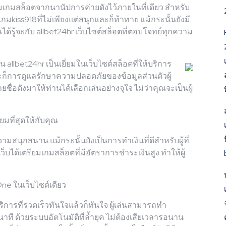
วมเกมสล็อตจากนานัปการค่ายดังไว้ภายในที่เดียว สำหรับ
kiss918ที่ไม่เพียงแต่สนุกและก็ท้าทาย แม้กระนั้นยังมี
รู้จะกับ allbet24hr เว็บไซต์สล็อตที่ตอบโจทย์ทุกความ
 allbet24hr เป็นเยี่ยมในเว็บไซต์สล็อตที่ให้บริการ
และก็การดูแลรักษาความปลอดภัยของข้อมูลส่วนตัวผู้
ชื่อดังมาให้ท่านได้เลือกเล่นอย่างจุใจ ไม่ว่าคุณจะเป็นผู้
ยมที่สุดให้กับคุณ
ามสนุกสนาน แม้กระนั้นยังเป็นการทำเงินที่ดีสำหรับผู้ที่
ด้เตรียมเกมสล็อตที่มีอัตราการชำระเงินสูง ทำให้ผู้
 One ในเว็บไซต์เดียว
ารที่รวดเร็วทันใจแล้วก็ทันใจ ผู้เล่นสามารถทำ
ที ด้วยระบบอัตโนมัติที่ล้ำยุค ไม่ต้องเสียเวลารอนาน