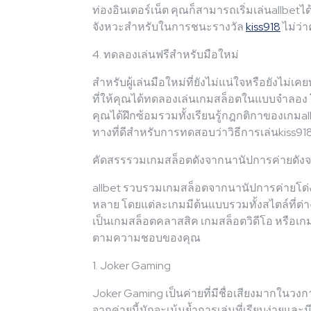
ท่องอินเตอร์เน็ต คุณก็สามารถเริ่มเล่นallbet
จังหวะสำหรับในการชนะรางวัล
kiss918
ไม่ว่า
4. ทดลองเล่นฟรีสำหรับมือใหม่
สำหรับผู้เล่นมือใหม่ที่ยังไม่แน่ใจหรือยังไม
ที่ให้คุณได้ทดลองเล่นเกมสล็อตในแบบจำลอง โด
คุณได้ฝึกซ้อมรวมทั้งเรียนรู้กฎกติกาของเกมal
ทางที่ดีสำหรับการทดสอบว่าวิธีการเล่นkiss9
คัดสรรรวมเกมสล็อตดังจากนานัปการค่ายดังจา
allbet รวบรวมเกมสล็อตจากนานัปการค่ายโด่งดัง
หลาย โดยแต่ละเกมมีต้นแบบรวมทั้งสไตล์ที่ต่างๆ
เป็นเกมสล็อตคลาสสิค เกมสล็อตวิดีโอ หรือเก
ตามความชอบของคุณ
1. Joker Gaming
Joker Gaming เป็นค่ายที่มีชื่อเสียงมากในวง
จากค่ายนี้มักจะเน้นย้ำการเล่นที่เรียบง่ายและ