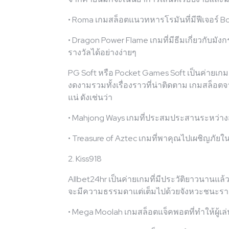
• Roma เกมสล็อตแนวทหารโรมันที่มีฟีเจอร์ Bo
• Dragon Power Flame เกมที่มีธีมเกี่ยวกับม
รางวัลได้อย่างง่ายๆ
PG Soft หรือ Pocket Games Soft เป็นค่ายเกม
งดงามรวมทั้งเรื่องราวที่น่าติดตาม เกมสล็อตจ
แน่ ดังเช่นว่า
• Mahjong Ways เกมที่ประสมประสานระหว่าง
• Treasure of Aztec เกมที่พาคุณไปเผชิญภัย
2. Kiss918
Allbet24hr เป็นค่ายเกมที่มีประวัติยาวนานแล้ว
จะมีความธรรมดาแต่เต็มไปด้วยจังหวะชนะรางว
• Mega Moolah เกมสล็อตแจ็คพอตที่ทำให้ผู้