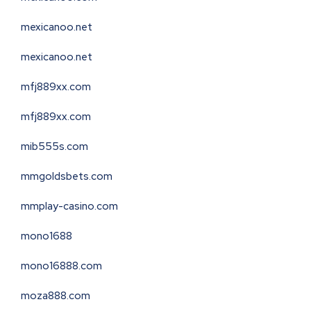
mexicanoo.net
mexicanoo.net
mfj889xx.com
mfj889xx.com
mib555s.com
mmgoldsbets.com
mmplay-casino.com
mono1688
mono16888.com
moza888.com