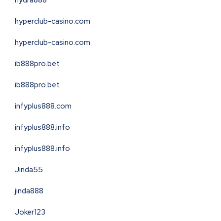
hydra888
hyperclub-casino.com
hyperclub-casino.com
ib888pro.bet
ib888pro.bet
infyplus888.com
infyplus888.info
infyplus888.info
Jinda55
jinda888
Joker123