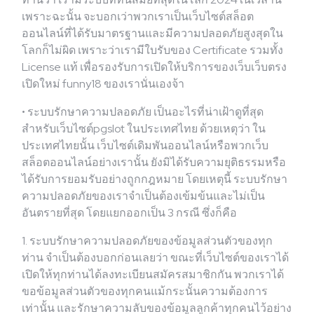
เพราะฉะนั้น จะบอกเว่าพวกเราเป็นเว็บไซต์สล็อต
ออนไลน์ที่ได้รับมาตรฐานและมีความปลอดภัยสูงสุดใน
โลกก็ไม่ผิด เพราะว่าเรามีใบรับของ Certificate รวมทั้ง
License แท้ เพื่อรองรับการเปิดให้บริการของเว็บเว็บตรง
เปิดใหม่ funny18 ของเรานั่นเองจ้า
• ระบบรักษาความปลอดภัย เป็นอะไรที่น่าเฝ้าดูที่สุด
สำหรับเว็บไซต์pgslot ในประเทศไทย ด้วยเหตุว่า ใน
ประเทศไทยนั้น เว็บไซต์เดิมพันออนไลน์หรือพวกเว็บ
สล็อตออนไลน์อย่างเรานั้น ยังมิได้รับความยุติธรรมหรือ
ได้รับการยอมรับอย่างถูกกฎหมาย โดยเหตุนี้ ระบบรักษา
ความปลอดภัยของเราจำเป็นต้องเข้มข้นและไม่เป็น
อันตรายที่สุด โดยแยกออกเป็น 3 กรณี ซึ่งก็คือ
1. ระบบรักษาความปลอดภัยของข้อมูลส่วนตัวของทุก
ท่าน จำเป็นต้องบอกก่อนเลยว่า ขณะที่เว็บไซต์ของเราได้
เปิดให้ทุกท่านได้ลงทะเบียนสมัครสมาชิกกัน พวกเราได้
ขอข้อมูลส่วนตัวของทุกคนแม้กระนั้นความต้องการ
เท่านั้น และรักษาความลับของข้อมูลลูกค้าทุกคนไว้อย่าง