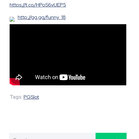
https://t.co/HPoS6vUEP5
http://gg.gg/funny_18
Tags:
PGSlot