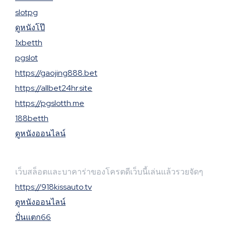
slotpg
ดูหนังโป๊
1xbetth
pgslot
https://gaojing888.bet
https://allbet24hr.site
https://pgslotth.me
188betth
ดูหนังออนไลน์
เว็บสล็อตและบาคาร่าของโครตดีเว็บนี้เล่นแล้วรวยจัดๆ
https://918kissauto.tv
ดูหนังออนไลน์
ปั่นแตก66