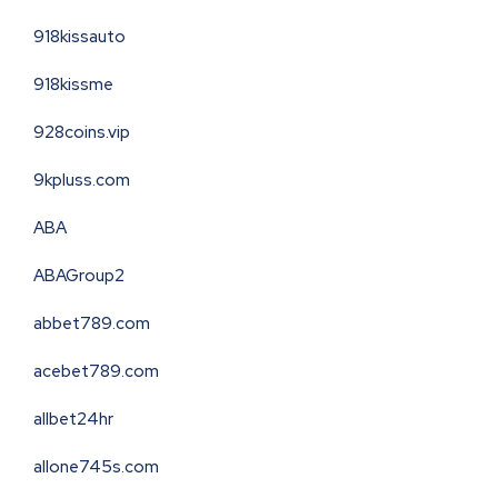
918kissauto
918kissme
928coins.vip
9kpluss.com
ABA
ABAGroup2
abbet789.com
acebet789.com
allbet24hr
allone745s.com