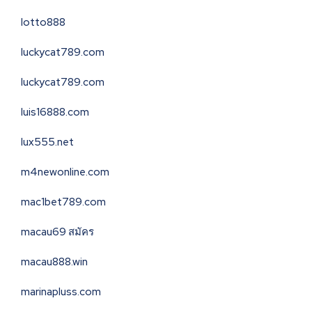
lotto888
luckycat789.com
luckycat789.com
luis16888.com
lux555.net
m4newonline.com
mac1bet789.com
macau69 สมัคร
macau888.win
marinapluss.com