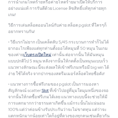
การนำเกมโหดร้ายหรือค่ายโหดร้ายมาเปิดให้บริการ
อย่างแน่แท้ การรันตีด้วย License ลิขสิทธิ์แท้ทุกค่ายทุก
เกม!
วิธีการเล่นสล็อตออนไลน์กับค่าย สล็อต pgslot ที่ใครๆก็
อยากทราบกัน!
• วิธีแรกไม่ยาก เป็นเคล็ดลับ 5/45 กระบวนการทำก็ไม่ได้
ยากอะไรเพียงแต่ทุกท่านตั้งออโต้หมุนที่ 50 หมุน ในเกม
ของค่าย
เว็บตรงเปิดใหม่
เท่านั้น ต่อจากนั้น ให้มันหมุน
แบบปกติไป 5 หมุน หลังจากนั้นให้กดตั้งเป็นหมุนแบบเร็ว
แนวทางลักษณะนี้จะส่งผลให้เข้าฟรีเกมหรือมี big win ได้
ง่าย ใช้ได้จริง จากปากของสตรีมเมอร์สล็อตไทยชื่อดัง!
• แนวทางการซื้อฟรีเกมของ pgslot เป็นการมองหา
สัญลักษณ์ scatter
Slot
ที่เข้าไปอยู่ที่มุมใดมุมหนึ่งของจอ
จากนั้นให้กดซื้อฟรีเกมได้เลย แนวทางแบบนี้จะช่วยให้มี
การแตกมากกว่าธรรมดาเกิดขึ้น แม้กระนั้นไม่แน่นอน
100% แต่ว่าค่อนข้างรับประกันว่าจะไม่ขาดทุน แต่ว่าจะ
แตกหนักมากน้อยเท่าใดก็อยู่ที่ดวงของทุกคนเช่นเดียวกัน