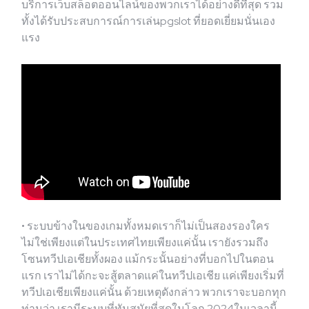
บริการเว็บสล็อตออนไลน์ของพวกเราได้อย่างดีที่สุด รวม
ทั้งได้รับประสบการณ์การเล่นpgslot ที่ยอดเยี่ยมนั่นเอง
แรง
• ระบบข้างในของเกมทั้งหมดเราก็ไม่เป็นสองรองใคร
ไม่ใช่เพียงแต่ในประเทศไทยเพียงแค่นั้น เรายังรวมถึง
โซนทวีปเอเชียทั้งผอง แม้กระนั้นอย่างที่บอกไปในตอน
แรก เราไม่ได้กะจะสู้ตลาดแค่ในทวีปเอเชีย แค่เพียงเริ่มที่
ทวีปเอเชียเพียงแค่นั้น ด้วยเหตุดังกล่าว พวกเราจะบอกทุก
ท่านว่า เรามีระบบที่ทันสมัยที่สุดในโลก 2024ในเวลานี้