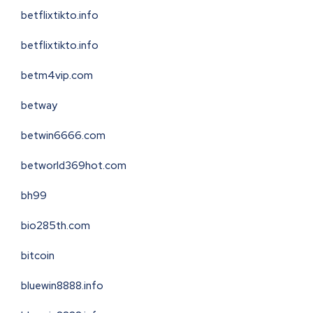
betflixtikto.info
betflixtikto.info
betm4vip.com
betway
betwin6666.com
betworld369hot.com
bh99
bio285th.com
bitcoin
bluewin8888.info