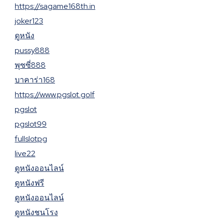
https://sagame168th.in
joker123
ดูหนัง
pussy888
พุซซี่888
บาคาร่า168
https://www.pgslot.golf
pgslot
pgslot99
fullslotpg
live22
ดูหนังออนไลน์
ดูหนังฟรี
ดูหนังออนไลน์
ดูหนังชนโรง