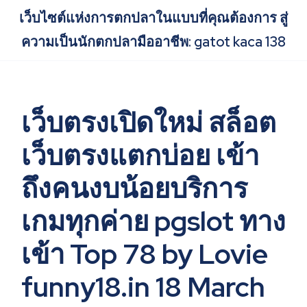
Skip
เว็บไซต์แห่งการตกปลาในแบบที่คุณต้องการ สู่
to
content
ความเป็นนักตกปลามืออาชีพ: gatot kaca 138
เว็บตรงเปิดใหม่ สล็อต
เว็บตรงแตกบ่อย เข้า
ถึงคนงบน้อยบริการ
เกมทุกค่าย pgslot ทาง
เข้า Top 78 by Lovie
funny18.in 18 March