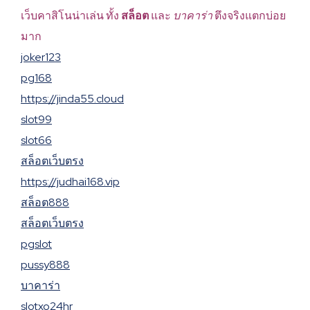
เว็บคาสิโนน่าเล่น ทั้ง
สล็อต
และ
บาคาร่า
ตึงจริงแตกบ่อย
มาก
joker123
pg168
https://jinda55.cloud
slot99
slot66
สล็อตเว็บตรง
https://judhai168.vip
สล็อต888
สล็อตเว็บตรง
pgslot
pussy888
บาคาร่า
slotxo24hr