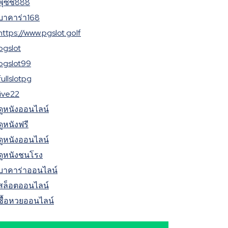
พุซซี่888
บาคาร่า168
https://www.pgslot.golf
pgslot
pgslot99
fullslotpg
live22
ดูหนังออนไลน์
ดูหนังฟรี
ดูหนังออนไลน์
ดูหนังชนโรง
บาคาร่าออนไลน์
สล็อตออนไลน์
ซื้อหวยออนไลน์