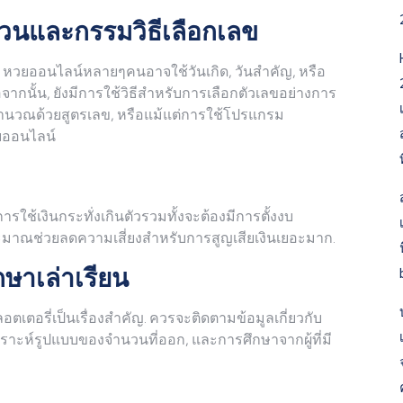
วนและกรรมวิธีเลือกเลข
. หวยออนไลน์หลายๆคนอาจใช้วันเกิด, วันสำคัญ, หรือ
อจากนั้น, ยังมีการใช้วิธีสำหรับการเลือกตัวเลขอย่างการ
คำนวณด้วยสูตรเลข, หรือแม้แต่การใช้โปรแกรม
วยออนไลน์
ารใช้เงินกระทั่งเกินตัวรวมทั้งจะต้องมีการตั้งงบ
ะมาณช่วยลดความเสี่ยงสำหรับการสูญเสียเงินเยอะมาก.
กษาเล่าเรียน
ลอตเตอรี่เป็นเรื่องสำคัญ. ควรจะติดตามข้อมูลเกี่ยวกับ
ราะห์รูปแบบของจำนวนที่ออก, และการศึกษาจากผู้ที่มี