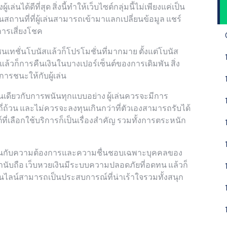
ล่นได้ดีที่สุด สิ่งนี้ทำให้เว็บไซต์กลุ่มนี้ไม่เพียงแค่เป็น
็นสถานที่ที่ผู้เล่นสามารถเข้ามาแลกเปลี่ยนข้อมูล แชร์
ารเสี่ยงโชค
เทชั่นโบนัสแล้วก็โปรโมชั่นที่มากมาย ตั้งแต่โบนัส
้วก็การคืนเงินในบางเปอร์เซ็นต์ของการเดิมพัน สิ่ง
การชนะให้กับผู้เล่น
เช่นเดียวกับการพนันทุกแบบอย่าง ผู้เล่นควรจะมีการ
่ถ้วน และไม่ควรจะลงทุนเกินกว่าที่ตัวเองสามารถรับได้
ที่เลือกใช้บริการก็เป็นเรื่องสำคัญ รวมทั้งการตระหนัก
นขึ้นกับความต้องการและความชื่นชอบเฉพาะบุคคลของ
่านับถือ เว็บหวยเงินมีระบบความปลอดภัยที่อดทน แล้วก็
ออนไลน์สามารถเป็นประสบการณ์ที่น่าเร้าใจรวมทั้งสนุก