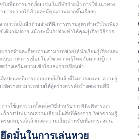
ับเพื่อการบาดเจ็บ. เช่น ในกีฬาว่ายน้ำ การใช้แนวทาง
ามารถว่ายได้เร็วและมีคุณภาพมากขึ้นเรื่อยๆ.
อาหารก็เป็นอีกตัวอย่างที่ดี. การทราบสูตรทำครัวไม่เพียง
้นานัปการ แม้กระนั้นยังช่วยทำให้คุณรู้เรื่องวิธีการ
รับการจำและก็ทบทวนสามารถช่วยให้นักเรียนรู้เรื่องและ
ำแบบภาพ การเชื่อมโยงวิชาความรู้ใหม่กับความรู้เก่า
วยสร้างเสริมความเข้าใจและการเขียนจำ.
ลปะและก็การออกแบบก็เป็นสิ่งที่ไม่ควรละเลย. ความรู้
ัดวางสามารถช่วยให้ผู้สร้างสรรค์สร้างผลงานที่มี
การใช้สูตรรวมทั้งเคล็ดวิธีสำหรับการพินิจพิจารณา
ก็การประมาณความเสี่ยงเป็นสิ่งที่ต้องการ. วิชาความรู้
ลครบสมบูรณ์แล้วก็ลดความเสี่ยงสำหรับเพื่อการลงทุน.
ึดมั่นในการเล่นหวย