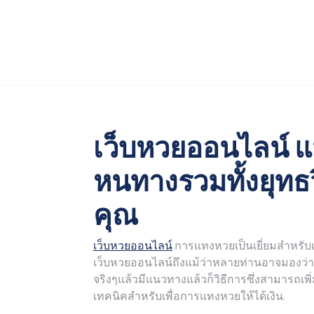
Skip
to
content
เว็บหวยออนไลน์ แ
หนทางรวมทั้งยุทธวิ
คุณ
เว็บหวยออนไลน์
การแทงหวยเป็นเยี่ยมสำหรับเพ
เว็บหวยออนไลน์ถึงแม้ว่าหลายท่านอาจมองว่า
จริงๆแล้วมีแนวทางแล้วก็วิธีการซึ่งสามารถเพ
เทคนิคสำหรับเพื่อการแทงหวยให้ได้เงิน.