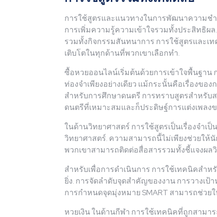
การใช้สูตรและแนวทางในการพัฒนาความชำนาญ
การเพิ่มความรู้ความเข้าใจรวมทั้งประสิทธิผล
รวมทั้งกิจกรรมสันทนาการ การใช้สูตรและเทค
เติบโตในทุกด้านที่พวกเขาเลือกทำ.
ซื้อหวยออนไลน์เริ่มต้นด้วยการเข้าใจพื้นฐาน 
ท่องจำเพียงอย่างเดียว แม้กระนั้นคือเรื่องของ
สำหรับการศึกษาดนตรี การทราบสูตรสำหรับสเ
ดนตรีที่เหมาะสมและก็ประดิษฐ์การแต่งเพลงข
ในด้านวิทยาศาสตร์ การใช้สูตรเป็นเรื่องจำ
วิทยาศาสตร์. ความสามารถนี้ไม่เพียงช่วยให้น
พวกเขาสามารถติดต่อสื่อสารรวมทั้งชี้แจงผลวิจัยใ
สำหรับเพื่อการดำเนินการ การใช้เทคนิคสำห
ยิ่ง. การจัดลำดับจุดสำคัญของงาน การวางเป้
การกำหนดจุดมุ่งหมาย SMART สามารถช่วยให้
หวยเงิน ในด้านกีฬา การใช้เทคนิคที่ถูกสาม