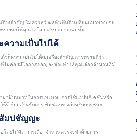
ื่องสำคัญ. ไม่ควรหวังผลทันทีหรือเปลี่ยนแนวทางบ่อย
ช้จะช่วยทำให้คุณได้โอกาสชนะมากเพิ่มขึ้น.
และความเป็นไปได้
้วก็ความเป็นไปได้เป็นเรื่องสำคัญ. การทราบดีว่า
ี่ไม่ค่อยมีโอกาสออก, จะช่วยทำให้คุณเลือกจำนวนที่มี
้เข้ามามีบทบาทในการแทงหวย. การใช้แอปพลิเคชันหรือ
ีที่เยี่ยมสำหรับการเพิ่มช่องทางสำหรับการชนะ.
ิสัมปชัญญะ
รือโดยไม่คิด. การเลือกจำนวนควรจะทำด้วยการ