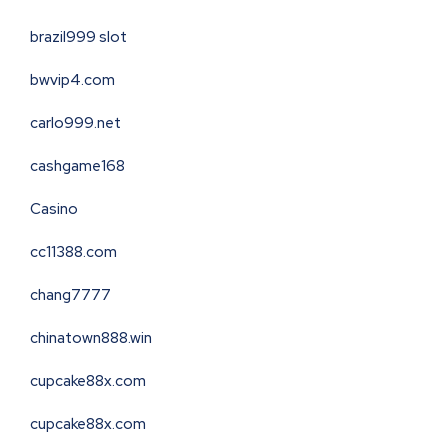
brazil999 slot
bwvip4.com
carlo999.net
cashgame168
Casino
cc11388.com
chang7777
chinatown888.win
cupcake88x.com
cupcake88x.com