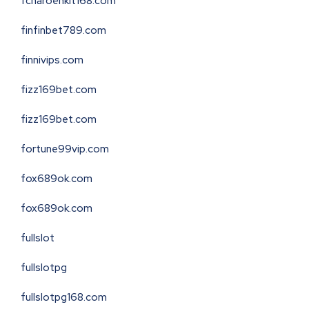
fcharoenkit168.com
finfinbet789.com
finnivips.com
fizz169bet.com
fizz169bet.com
fortune99vip.com
fox689ok.com
fox689ok.com
fullslot
fullslotpg
fullslotpg168.com