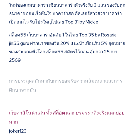
ใหม่ของเกมบาคาร่า เซียนบาคาร่าตัวจริงรับ 3 แสน รองรับทุก
ธนาคาร ถอนเร็วทันใจ บาคาร่าสด ดีลเลอร์สาวสวย บาคาร่า
เปิดเกมไว รับโปรใหญ่ไปเลย Top 31 by Mickie
สล็อต55 เว็บบาคาร่าอันดับ 1 ในไทย Top 35 by Rosaria
jin55.guru ฝากแรกของวัน 20% แนะนำเพื่อนรับ 5% จุดหมาย
ของสายเกมทั่วโลก สล็อต55 สมัครไว้ก่อน คุ้มกว่า 25 ก.ย.
2569
การบรรลุผลมักมากับการยอมรับความล้มเหลวและการ
ศึกษาจากมัน
เว็บคาสิโนน่าเล่น ทั้ง
สล็อต
และ
บาคาร่า
ตึงจริงแตกบ่อย
มาก
joker123