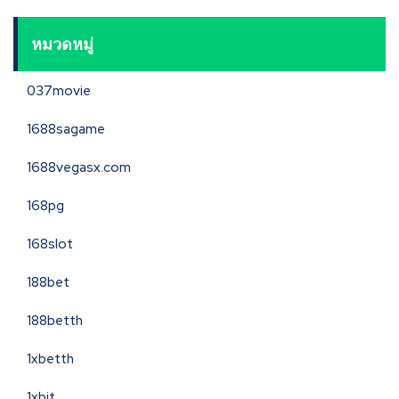
หมวดหมู่
037movie
1688sagame
1688vegasx.com
168pg
168slot
188bet
188betth
1xbetth
1xbit