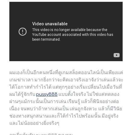
ผมเองก็เป็นอีกคนหนึ่งที่ดูเกมสล็อตออนไลน์เป็นเพียงแค่
เกมฆ่าเวลา มากยิ่งกว่าจะคิดเอาจริงเอาจังว่าเล่นแล้วจะ
ได้โอกาสทำกำไรได้ แต่ทุกๆอย่างเริ่มเปลี่ยนไปเมื่อวันที่
ผมได้รู้จักกับ
pussy888
แบบตั้งใจจริง ไม่ใช่แค่ทดลอง
ผ่านๆแม้กระนั้นเป็นการเล่น เรียนรู้ แล้วก็พินิจอย่างต่อ
เนื่อง จนพบว่าถ้าหากเล่นเป็น เล่นถูกจังหวะ แล้วก็มีวินัย
ช่องทางสนุกสนานและก็ได้กำไรไปพร้อมนั้น มีอยู่จริง
และไม่น้อยอย่างยิ่งจริงๆ