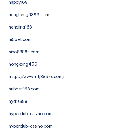
happy168
hengheng9899.com
hengjing168
hi6bet.com
hiso8888s.com
hongkong456
https://www.mfj889xx.com/
hubbet168.com
hydra888
hyperclub-casino.com
hyperclub-casino.com