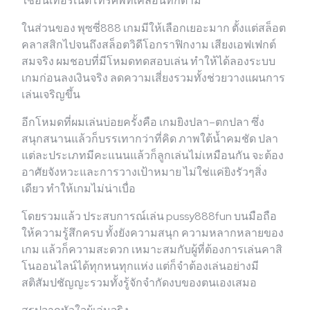
ใช้อินเทอร์เน็ตโทรศัพท์เคลื่อนที่ก็ตาม
ในส่วนของ พุซซี่888 เกมมีให้เลือกเยอะมาก ตั้งแต่สล็อต
คลาสสิกไปจนถึงสล็อตวิดีโอกราฟิกงาม เสียงเอฟเฟกต์
สมจริง ผมชอบที่มีโหมดทดสอบเล่น ทำให้ได้ลองระบบ
เกมก่อนลงเงินจริง ลดความเสี่ยงรวมทั้งช่วยวางแผนการ
เล่นเจริญขึ้น
อีกโหมดที่ผมเล่นบ่อยครั้งคือ เกมยิงปลา–ตกปลา ซึ่ง
สนุกสนานแล้วก็บรรเทากว่าที่คิด ภาพใต้น้ำคมชัด ปลา
แต่ละประเภทมีคะแนนแล้วก็ลูกเล่นไม่เหมือนกัน จะต้อง
อาศัยจังหวะและการวางเป้าหมาย ไม่ใช่แค่ยิงรัวๆสิ่ง
เดียว ทำให้เกมไม่น่าเบื่อ
โดยรวมแล้ว ประสบการณ์เล่น pussy888fun บนมือถือ
ให้ความรู้สึกครบ ทั้งยังความสนุก ความหลากหลายของ
เกม แล้วก็ความสะดวก เหมาะสมกับผู้ที่ต้องการเล่นคาสิ
โนออนไลน์ได้ทุกหนทุกแห่ง แต่ก็จำต้องเล่นอย่างมี
สติสัมปชัญญะรวมทั้งรู้จักจำกัดงบของตนเองเสมอ