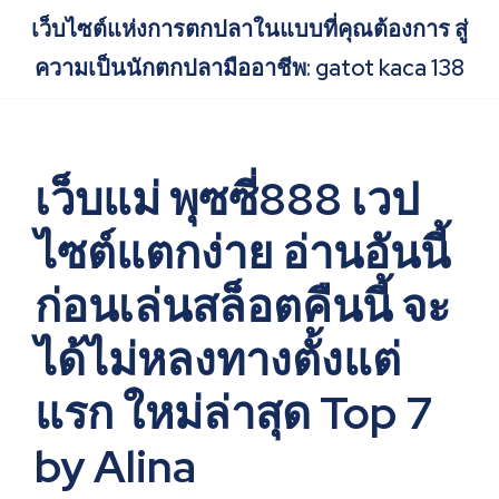
Skip
เว็บไซต์แห่งการตกปลาในแบบที่คุณต้องการ สู่
to
content
ความเป็นนักตกปลามืออาชีพ: gatot kaca 138
เว็บแม่ พุซซี่888 เวป
ไซต์แตกง่าย อ่านอันนี้
ก่อนเล่นสล็อตคืนนี้ จะ
ได้ไม่หลงทางตั้งแต่
แรก ใหม่ล่าสุด Top 7
by Alina