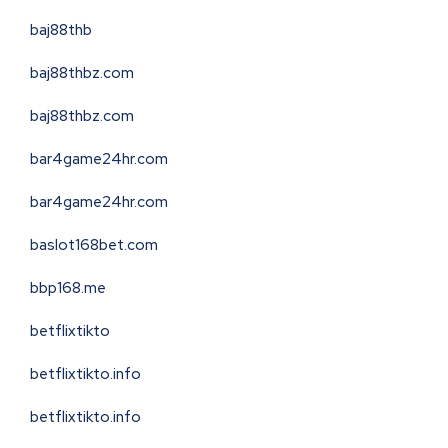
baj88thb
baj88thbz.com
baj88thbz.com
bar4game24hr.com
bar4game24hr.com
baslot168bet.com
bbp168.me
betflixtikto
betflixtikto.info
betflixtikto.info