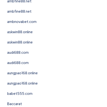
ambfine88.net
ambfine88.net
ambnovabet.com
askwin88.online
askwin88.online
audi688.com
audi688.com
aungpao168.online
aungpao168.online
babet555.com
Baccarat