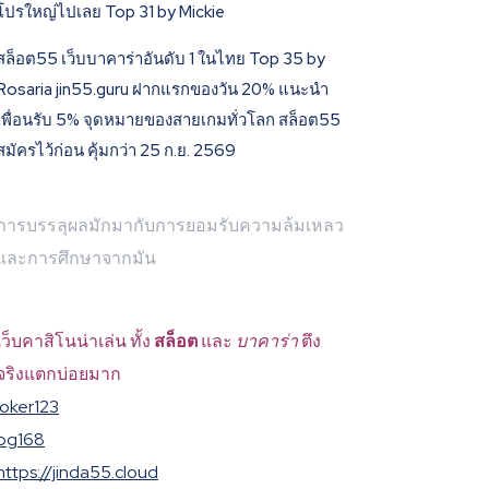
โปรใหญ่ไปเลย Top 31 by Mickie
สล็อต55 เว็บบาคาร่าอันดับ 1 ในไทย Top 35 by
Rosaria jin55.guru ฝากแรกของวัน 20% แนะนำ
เพื่อนรับ 5% จุดหมายของสายเกมทั่วโลก สล็อต55
สมัครไว้ก่อน คุ้มกว่า 25 ก.ย. 2569
การบรรลุผลมักมากับการยอมรับความล้มเหลว
และการศึกษาจากมัน
เว็บคาสิโนน่าเล่น ทั้ง
สล็อต
และ
บาคาร่า
ตึง
จริงแตกบ่อยมาก
joker123
pg168
https://jinda55.cloud