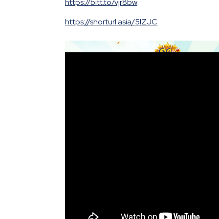
https://bitt.to/vjr8bw
https://shorturl.asia/5lZJC