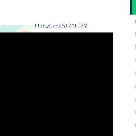
https://t.co/r5T70tJI7M