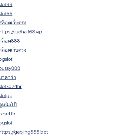
slot99
slot66
สล็อตเว็บตรง
https://judhai168.vip
สล็อต888
สล็อตเว็บตรง
pgslot
pussy888
บาคาร่า
slotxo24hr
slotpg
ดูหนังโป๊
1xbetth
pgslot
https://gaojing888.bet