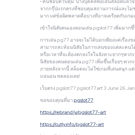
• คนชอบควบคุม: บางบุคคลพอเล่นสล็อตแล้วจะถู
จากกรุ๊ปแรกตรงที่ชอบคุมสถานการณ์และไม่ชอ
มาก แต่ข้อผิดพลาดคือบางทีอาจเครียดกับเกมเ
เข้าใจนิสัยตนเองตอนเล่น pgslot77 เพิ่มมากขึ้
การเล่น pg77 อาจจะไม่ได้บอกเพียงแค่เรื่องข
สามารถสะท้อนนิสัยในการเล่นของแต่ละคนได้อี
หรือเวลาที่จะต้องตกลงใจในจังหวะยากๆพวกเรา
นิสัยของตนตอนเล่น pg77 เพิ่มขึ้นเรื่อยๆ พวกเ
ภายหลังจากนี้ สล็อตจะไม่ใช่เกมที่เล่นสนุก แต่
แน่นอน ทดลองเลย!
เว็บตรง pgslot77 pgslot77.art 3 June 26 Ja
ขอขอบคุณที่มา
pgslot77
https://rebrand.ly/pgslot77-art
https://cutly.info/pgslot77-art