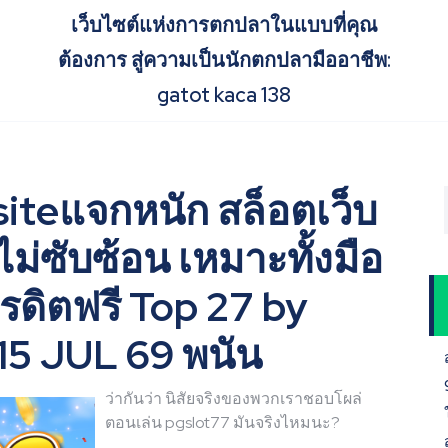
เว็บไซต์แห่งการตกปลาในแบบที่คุณ
ต้องการ สู่ความเป็นนักตกปลามืออาชีพ:
gatot kaca 138
siteแจกหนัก สล็อตเว็บ
 ไม่ซับซ้อน เหมาะทั้งมือ
รดิตฟรี Top 27 by
 15 JUL 69 พนัน
ว่ากันว่า นิสัยจริงของพวกเราชอบโผล่
ตอนเล่น pgslot77 มันจริงไหมนะ?