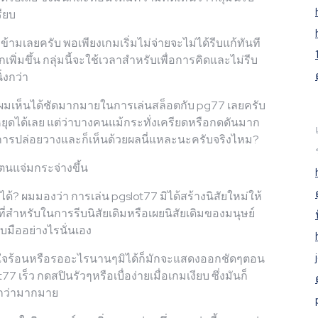
รียบ
งข้ามเลยครับ พอเพียงเกมเริ่มไม่จ่ายจะไม่ได้รีบแก้ทันที
ิ่มขึ้น กลุ่มนี้จะใช้เวลาสำหรับเพื่อการคิดและไม่รีบ
่งกว่า
ิ่งที่ผมเห็นได้ชัดมากมายในการเล่นสล็อตกับ pg77 เลยครับ
ยุดได้เลย แต่ว่าบางคนแม้กระทั่งเครียดหรือกดดันมาก
องการปล่อยวางและก็เห็นด้วยผลนี่แหละนะครับจริงไหม?
วตนแจ่มกระจ่างขึ้น
ด้? ผมมองว่า การเล่น pgslot77 มิได้สร้างนิสัยใหม่ให้
ที่สำหรับในการรีบนิสัยเดิมหรือเผยนิสัยเดิมของมนุษย์
บมืออย่างไรนั่นเอง
ี่ปกติใจร้อนหรือรออะไรนานๆมิได้ก็มักจะแสดงออกชัดๆตอน
7 เร็ว กดสปินรัวๆหรือเบื่อง่ายเมื่อเกมเงียบ ซึ่งมันก็
ดีกว่ามากมาย