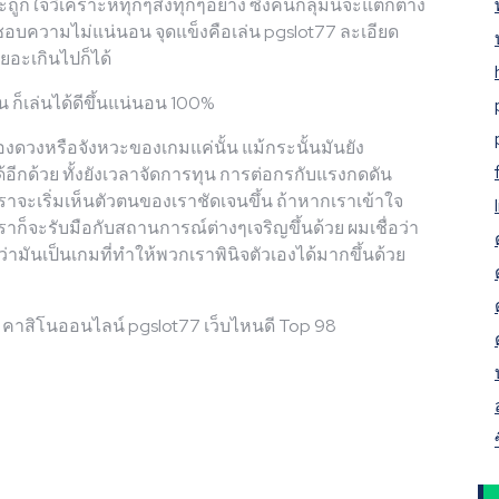
กใจวิเคราะห์ทุกๆสิ่งทุกๆอย่าง ซึ่งคนกลุ่มนี้จะแตกต่าง
บความไม่แน่นอน จุดแข็งคือเล่น pgslot77 ละเอียด
ยอะเกินไปก็ได้
น ก็เล่นได้ดีขึ้นแน่นอน 100%
องดวงหรือจังหวะของเกมแค่นั้น แม้กระนั้นมันยัง
กด้วย ทั้งยังเวลาจัดการทุน การต่อกรกับแรงกดดัน
จะเริ่มเห็นตัวตนของเราชัดเจนขึ้น ถ้าหากเราเข้าใจ
ราก็จะรับมือกับสถานการณ์ต่างๆเจริญขึ้นด้วย ผมเชื่อว่า
ว่ามันเป็นเกมที่ทำให้พวกเราพินิจตัวเองได้มากขึ้นด้วย
n คาสิโนออนไลน์ pgslot77 เว็บไหนดี Top 98