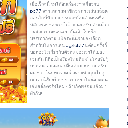
เมื่อเร็วๆนี้ ผมได้ยินเรื่องราวเกี่ยวกับ
pg77
จากเหล่าสมาชิกว่า การเล่นสล็อต
ออนไลน์นั้นสามารถสะท้อนตัวตนหรือ
นิสัยจริงๆของเราได้ด้วยนะครับ! ถึงแม้ว่า
จะพวกเราจะเล่นเอาบันเทิงใจหรือ
บรรเทาก็ตาม แม้กระนั้นรายละเอียด
สำหรับในการเล่น
pgslot77
แต่ละครั้งก็
บอกอะไรเกี่ยวกับตัวตนของเราได้เยอะ
เช่นกัน นี่ถือเป็นเรื่องใหม่ที่ผมไม่เคยรับรู้
มาก่อน เลยออกจะตื่นเต้นมากๆเลยครับ
ผม ฮ่า… ในบทความนี้ ผมจะพาคุณไปดู
เลยว่า นิสัยจริงๆของเราชอบโผล่มาตอน
เล่นสล็อตจริงไหม? ถ้าเกิดพร้อมแล้วมา
ฝ่ากัน!