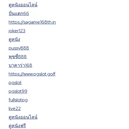
ดูหนังออนไลน์
ปั่นแตก66
https://sagame168th.in
joker123
ดูหนัง
pussy888
พุซซี่888
บาคาร่า168
https://www.pgslot.golf
pgslot
pgslot99
fullslotpg
live22
ดูหนังออนไลน์
ดูหนังฟรี