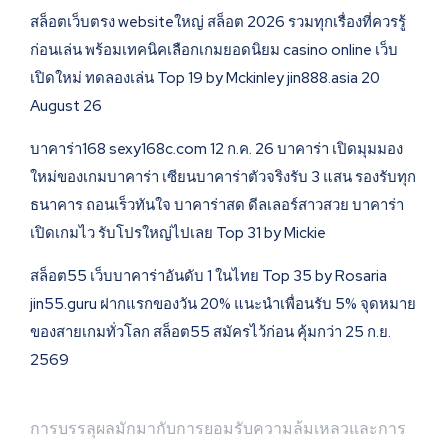
สล็อตเว็บตรง websiteใหญ่ สล็อต 2026 รวมทุกเรื่องที่ควรรู้
ก่อนเล่น พร้อมเทคนิคเลือกเกมยอดนิยม casino online เว็บ
เปิดใหม่ ทดลองเล่น Top 19 by Mckinley jin888.asia 20
August 26
บาคาร่า168 sexy168c.com 12 ก.ค. 26 บาคาร่า เปิดมุมมอง
ใหม่ของเกมบาคาร่า เซียนบาคาร่าตัวจริงรับ 3 แสน รองรับทุก
ธนาคาร ถอนเร็วทันใจ บาคาร่าสด ดีลเลอร์สาวสวย บาคาร่า
เปิดเกมไว รับโปรใหญ่ไปเลย Top 31 by Mickie
สล็อต55 เว็บบาคาร่าอันดับ 1 ในไทย Top 35 by Rosaria
jin55.guru ฝากแรกของวัน 20% แนะนำเพื่อนรับ 5% จุดหมาย
ของสายเกมทั่วโลก สล็อต55 สมัครไว้ก่อน คุ้มกว่า 25 ก.ย.
2569
การบรรลุผลมักมากับการยอมรับความล้มเหลวและการ