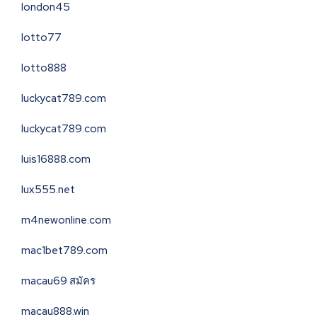
london45
lotto77
lotto888
luckycat789.com
luckycat789.com
luis16888.com
lux555.net
m4newonline.com
mac1bet789.com
macau69 สมัคร
macau888.win