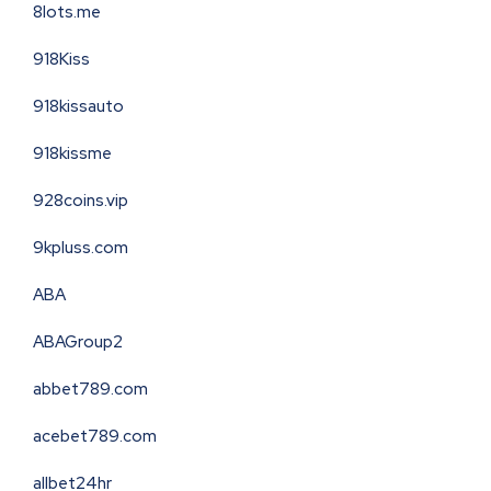
8lots.me
918Kiss
918kissauto
918kissme
928coins.vip
9kpluss.com
ABA
ABAGroup2
abbet789.com
acebet789.com
allbet24hr