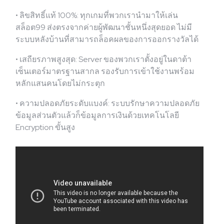
• ลิขสิทธิ์แท้ 100%: ทุกเกมที่พวกเรานำมาให้เล่น
สล็อต99 ส่งตรงจากค่ายผู้พัฒนาชั้นหนึ่งสุดยอด ไม่มี
ระบบหลังบ้านที่สามารถล็อคผลของการออกรางวัลได้
• เสถียรภาพสูงสุด: Server ของพวกเราตั้งอยู่ในดาต้า
เซ็นเตอร์มาตรฐานสากล รองรับการเข้าใช้งานพร้อม
หลักแสนคนโดยไม่กระตุก
• ความปลอดภัยระดับแบงค์: ระบบรักษาความปลอดภัย
ข้อมูลส่วนตัวแล้วก็ข้อมูลการเงินด้วยเทคโนโลยี
Encryption ขั้นสูง