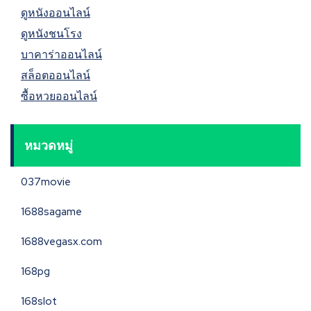
ดูหนังออนไลน์
ดูหนังชนโรง
บาคาร่าออนไลน์
สล็อตออนไลน์
ซื้อหวยออนไลน์
หมวดหมู่
037movie
1688sagame
1688vegasx.com
168pg
168slot