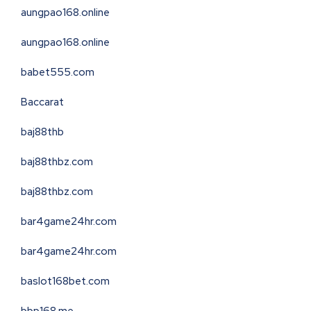
aungpao168.online
aungpao168.online
babet555.com
Baccarat
baj88thb
baj88thbz.com
baj88thbz.com
bar4game24hr.com
bar4game24hr.com
baslot168bet.com