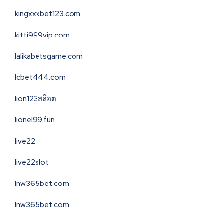
kingxxxbet123.com
kitti999vip.com
lalikabetsgame.com
lcbet444.com
lion123สล็อต
lionel99.fun
live22
live22slot
lnw365bet.com
lnw365bet.com