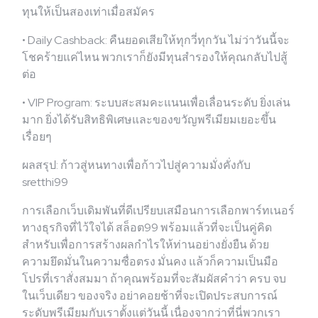
ทุนให้เป็นสองเท่าเมื่อสมัคร
• Daily Cashback: คืนยอดเสียให้ทุกวี่ทุกวัน ไม่ว่าวันนี้จะ
โชคร้ายแค่ไหน พวกเราก็ยังมีทุนสำรองให้คุณกลับไปสู้
ต่อ
• VIP Program: ระบบสะสมคะแนนเพื่อเลื่อนระดับ ยิ่งเล่น
มาก ยิ่งได้รับสิทธิพิเศษและของขวัญพรีเมียมเยอะขึ้น
เรื่อยๆ
ผลสรุป: ก้าวสู่หนทางเพื่อก้าวไปสู่ความมั่งคั่งกับ
sretthi99
การเลือกเว็บเดิมพันที่ดีเปรียบเสมือนการเลือกพาร์ทเนอร์
ทางธุรกิจที่ไว้ใจได้ สล็อต99 พร้อมแล้วที่จะเป็นคู่คิด
สำหรับเพื่อการสร้างผลกำไรให้ท่านอย่างยั่งยืน ด้วย
ความยึดมั่นในความซื่อตรง มั่นคง แล้วก็ความเป็นมือ
โปรที่เราสั่งสมมา ถ้าคุณพร้อมที่จะสัมผัสคำว่า ครบ จบ
ในเว็บเดียว ของจริง อย่าคอยช้าที่จะเปิดประสบการณ์
ระดับพรีเมียมกับเราตั้งแต่วันนี้ เนื่องจากว่าที่นี่พวกเรา