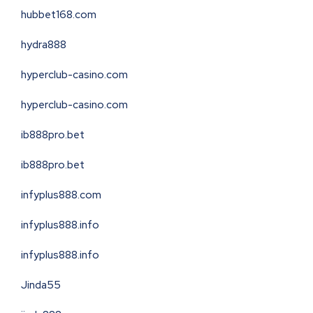
hubbet168.com
hydra888
hyperclub-casino.com
hyperclub-casino.com
ib888pro.bet
ib888pro.bet
infyplus888.com
infyplus888.info
infyplus888.info
Jinda55