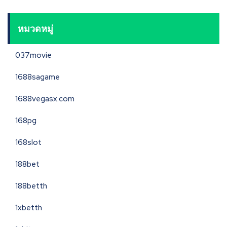
หมวดหมู่
037movie
1688sagame
1688vegasx.com
168pg
168slot
188bet
188betth
1xbetth