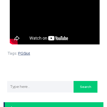
Tags:
PGSlot