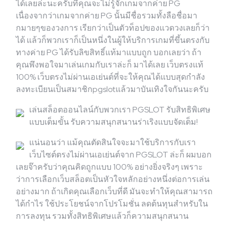
ได้เลยล่ะนะครับที่คุณจะไม่รู้จักเกมจากค่าย PG
เนื่องจากว่าเกมจากค่าย PG นั้นมีชื่อรวมทั้งลือชื่อมา
กมายๆของวงการ เรียกว่าเป็นตัวท็อปของแวดวงเลยก็ว่า
ได้ แล้วก็พวกเราก็เป็นหนึ่งในผู้ให้บริการเกมที่ขึ้นตรงกับ
ทางค่าย PG ได้รับลิขสิทธิ์แท้มาแบบถูก บอกเลยว่า ถ้า
คุณพึงพอใจมาเล่นเกมกับเราล่ะก็ มาได้เลย เว็บตรงแท้
100% เว็บตรงไม่ผ่านเอเย่นต์ที่จะให้คุณได้แบบสุดกำลัง
ลงทะเบียนเป็นสมาชิกpgslotแล้วมาบันเทิงใจกันนะครับ
เล่นสล็อตออนไลน์กับพวกเรา PGSLOT รับสิทธิพิเศษ
แบบเต็มขั้น รับความสนุกสนานร่าเริงแบบจัดเต็ม!
แน่นอนว่า แม้คุณตัดสินใจจะมาใช้บริการกับเรา
เว็บไซต์ตรงไม่ผ่านเอเย่นต์จาก PGSLOT ล่ะก็ ผมบอก
เลยจ๊าครับว่าคุณคิดถูกแบบ 100% อย่างยิ่งจริงๆ เพราะ
ว่าการเลือกเว็บสล็อตเป็นหัวใจหลักอย่างหนึ่งต่อการเล่น
อย่างมาก ถ้าเกิดคุณเลือกเว็บที่ดี มันจะทำให้คุณสามารถ
ได้กำไร ใช้ประโยชน์จากโปรโมชั่น ลดต้นทุนสำหรับใน
การลงทุน รวมทั้งสิทธิพิเศษแล้วก็ความสนุกสนาน