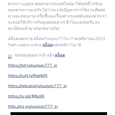
พวกเรา pgslot คุณสามารถแอดไลน์มาได้เลยที่ LINE@
ของพวกเรานะครับ ไม่ว่าจะแจ้งปัญหาการใช้งาน ติดต่อ
มาและสอบถาม หรือชี้แนะเรื่องต่างๆแอดมินของพวกเรา
จะคอยให้บริการกับคุณตลอด 24 ชั่วโมงเองขอรับ ลง
ทะเบียนแล้วมาสนุกสนานกัน!
สล็อตแตกง่าย สล็อต Punpro777.in 17 พฤศจิกายน 2023
Faith casino online
สล็อต
แตกหนัก Top 18
ขอขอบคุณมากอ้างอิง
สล็อต
https://bit.ly/punpro777_in
https://cutt.ly/RwI4jtft
https://rebrand.ly/punpro777_in
https://is.gd/1Mlu9X
http://gg.gg/punpro777_in