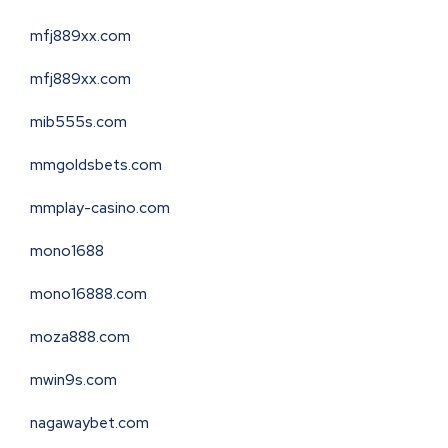
mfj889xx.com
mfj889xx.com
mib555s.com
mmgoldsbets.com
mmplay-casino.com
mono1688
mono16888.com
moza888.com
mwin9s.com
nagawaybet.com