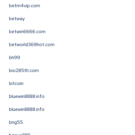
betm4vip.com
betway
betwin6666.com
betworld369hot.com
bh99
bio285th.com
bitcoin
bluewin8888.info
bluewin8888.info
bng55