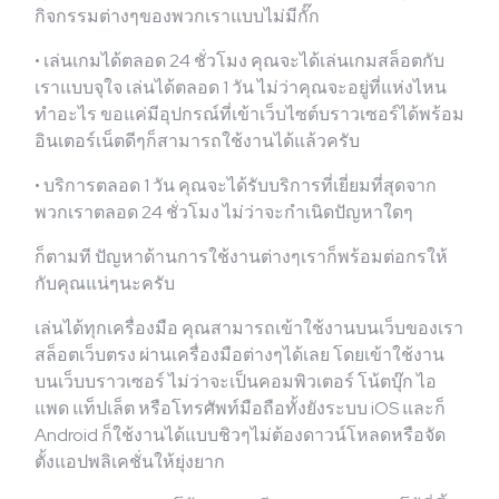
กิจกรรมต่างๆของพวกเราแบบไม่มีกั๊ก
• เล่นเกมได้ตลอด 24 ชั่วโมง คุณจะได้เล่นเกมสล็อตกับ
เราแบบจุใจ เล่นได้ตลอด 1 วัน ไม่ว่าคุณจะอยู่ที่แห่งไหน
ทำอะไร ขอแค่มีอุปกรณ์ที่เข้าเว็บไซต์บราวเซอร์ได้พร้อม
อินเตอร์เน็ตดีๆก็สามารถใช้งานได้แล้วครับ
• บริการตลอด 1 วัน คุณจะได้รับบริการที่เยี่ยมที่สุดจาก
พวกเราตลอด 24 ชั่วโมง ไม่ว่าจะกำเนิดปัญหาใดๆ
ก็ตามที ปัญหาด้านการใช้งานต่างๆเราก็พร้อมต่อกรให้
กับคุณแน่ๆนะครับ
เล่นได้ทุกเครื่องมือ คุณสามารถเข้าใช้งานบนเว็บของเรา
สล็อตเว็บตรง ผ่านเครื่องมือต่างๆได้เลย โดยเข้าใช้งาน
บนเว็บบราวเซอร์ ไม่ว่าจะเป็นคอมพิวเตอร์ โน้ตบุ๊ก ไอ
แพด แท็ปเล็ต หรือโทรศัพท์มือถือทั้งยังระบบ iOS และก็
Android ก็ใช้งานได้แบบชิวๆไม่ต้องดาวน์โหลดหรือจัด
ตั้งแอปพลิเคชั่นให้ยุ่งยาก