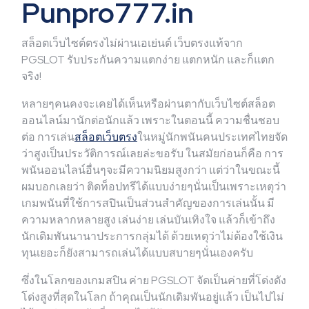
Punpro777.in
สล็อตเว็บไซต์ตรงไม่ผ่านเอเย่นต์ เว็บตรงแท้จาก
PGSLOT รับประกันความแตกง่าย แตกหนัก และก็แตก
จริง!
หลายๆคนคงจะเคยได้เห็นหรือผ่านตากับเว็บไซต์สล็อต
ออนไลน์มานักต่อนักแล้ว เพราะในตอนนี้ ความชื่นชอบ
ต่อ การเล่น
สล็อตเว็บตรง
ในหมู่นักพนันคนประเทศไทยจัด
ว่าสูงเป็นประวัติการณ์เลยล่ะขอรับ ในสมัยก่อนก็คือ การ
พนันออนไลน์อื่นๆจะมีความนิยมสูงกว่า แต่ว่าในขณะนี้
ผมบอกเลยว่า ติดท็อปทรีได้แบบง่ายๆนั่นเป็นเพราะเหตุว่า
เกมพนันที่ใช้การสปินเป็นส่วนสำคัญของการเล่นนั้น มี
ความหลากหลายสูง เล่นง่าย เล่นบันเทิงใจ แล้วก็เข้าถึง
นักเดิมพันนานาประการกลุ่มได้ ด้วยเหตุว่าไม่ต้องใช้เงิน
ทุนเยอะก็ยังสามารถเล่นได้แบบสบายๆนั่นเองครับ
ซึ่งในโลกของเกมสปิน ค่าย PGSLOT จัดเป็นค่ายที่โด่งดัง
โด่งสูงที่สุดในโลก ถ้าคุณเป็นนักเดิมพันอยู่แล้ว เป็นไปไม่