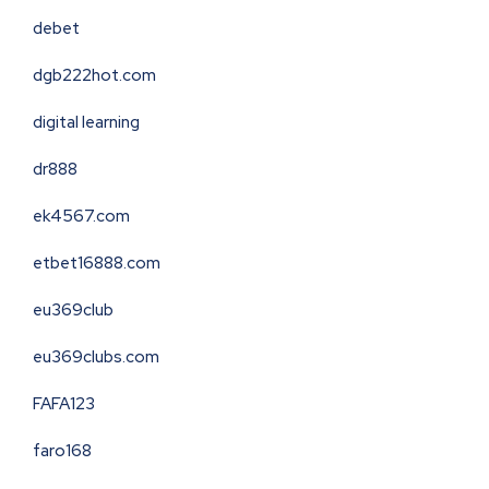
debet
dgb222hot.com
digital learning
dr888
ek4567.com
etbet16888.com
eu369club
eu369clubs.com
FAFA123
faro168