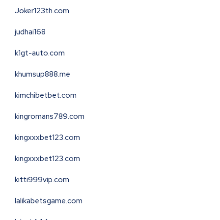
Joker123th.com
judhai168
k1gt-auto.com
khumsup888.me
kimchibetbet.com
kingromans789.com
kingxxxbet123.com
kingxxxbet123.com
kitti999vip.com
lalikabetsgame.com