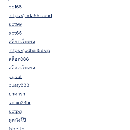
pg168
https://jinda55.cloud
slot99
slot66
สล็อตเว็บตรง
https://judhai168.vip
สล็อต888
สล็อตเว็บตรง
pgslot
pussy888
บาคาร่า
slotxo24hr
slotpg
ดูหนังโป๊
1xbetth