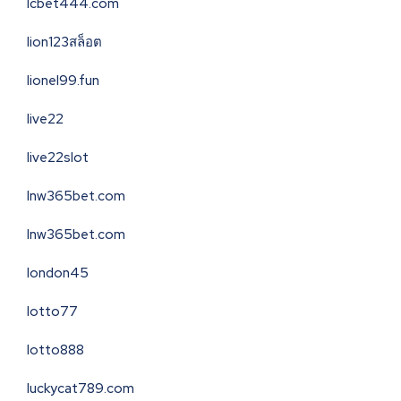
lcbet444.com
lion123สล็อต
lionel99.fun
live22
live22slot
lnw365bet.com
lnw365bet.com
london45
lotto77
lotto888
luckycat789.com