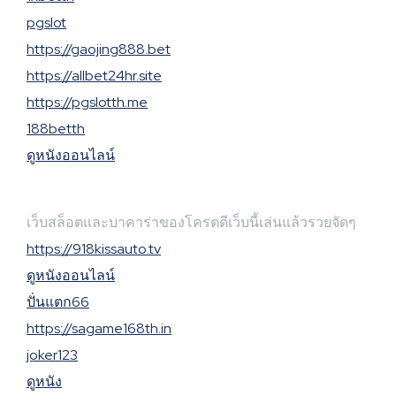
pgslot
https://gaojing888.bet
https://allbet24hr.site
https://pgslotth.me
188betth
ดูหนังออนไลน์
เว็บสล็อตและบาคาร่าของโครตดีเว็บนี้เล่นแล้วรวยจัดๆ
https://918kissauto.tv
ดูหนังออนไลน์
ปั่นแตก66
https://sagame168th.in
joker123
ดูหนัง