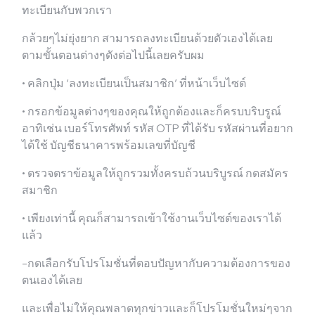
ทะเบียนกับพวกเรา
กล้วยๆไม่ยุ่งยาก สามารถลงทะเบียนด้วยตัวเองได้เลย
ตามขั้นตอนต่างๆดังต่อไปนี้เลยครับผม
• คลิกปุ่ม ‘ลงทะเบียนเป็นสมาชิก’ ที่หน้าเว็บไซต์
• กรอกข้อมูลต่างๆของคุณให้ถูกต้องและก็ครบบริบรูณ์
อาทิเช่น เบอร์โทรศัพท์ รหัส OTP ที่ได้รับ รหัสผ่านที่อยาก
ได้ใช้ บัญชีธนาคารพร้อมเลขที่บัญชี
• ตรวจตราข้อมูลให้ถูกรวมทั้งครบถ้วนบริบูรณ์ กดสมัคร
สมาชิก
• เพียงเท่านี้ คุณก็สามารถเข้าใช้งานเว็บไซต์ของเราได้
แล้ว
-กดเลือกรับโปรโมชั่นที่ตอบปัญหากับความต้องการของ
ตนเองได้เลย
และเพื่อไม่ให้คุณพลาดทุกข่าวและก็โปรโมชั่นใหม่ๆจาก