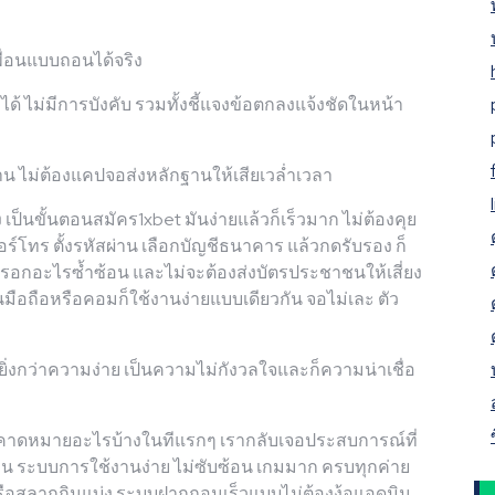
พื่อนแบบถอนได้จริง
ด้ ไม่มีการบังคับ รวมทั้งชี้แจงข้อตกลงแจ้งชัดในหน้า
งาน ไม่ต้องแคปจอส่งหลักฐานให้เสียเวล่ำเวลา
 เป็นขั้นตอนสมัคร1xbet มันง่ายแล้วก็เร็วมาก ไม่ต้องคุย
ร์โทร ตั้งรหัสผ่าน เลือกบัญชีธนาคาร แล้วกดรับรอง ก็
องกรอกอะไรซ้ำซ้อน และไม่จะต้องส่งบัตรประชาชนให้เสี่ยง
นมือถือหรือคอมก็ใช้งานง่ายแบบเดียวกัน จอไม่เละ ตัว
กยิ่งกว่าความง่าย เป็นความไม่กังวลใจและก็ความน่าเชื่อ
ไม่คาดหมายอะไรบ้างในทีแรกๆ เรากลับเจอประสบการณ์ที่
าน ระบบการใช้งานง่าย ไม่ซับซ้อน เกมมาก ครบทุกค่าย
หรือสลากกินแบ่ง ระบบฝากถอนเร็วแบบไม่ต้องง้อแอดมิน