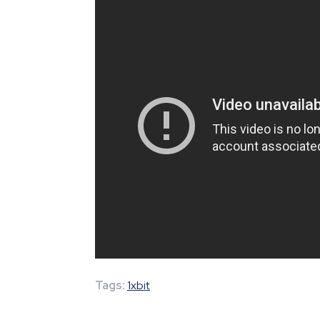
Tags:
1xbit