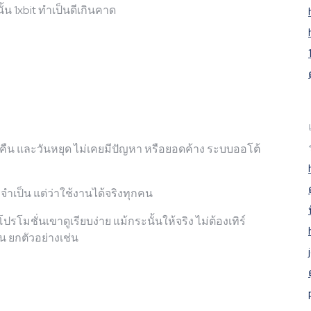
้น 1xbit ทำเป็นดีเกินคาด
ำคืน และวันหยุด ไม่เคยมีปัญหา หรือยอดค้าง ระบบออโต้
จำเป็น แต่ว่าใช้งานได้จริงทุกคน
คือโปรโมชั่นเขาดูเรียบง่าย แม้กระนั้นให้จริง ไม่ต้องเทิร์
 ยกตัวอย่างเช่น