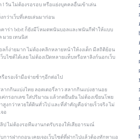
 1 วัน ไม่ต้องรอรอบ หรือแย่งบุคคลอื่นเข้าเล่น
ิ่งกว่าเว็บที่เคยเล่นมาก่อน
บาคาร่า 1xbit ก็ยังมีโหมดพนันบอลและพนันกีฬาให้แบบ
ล มวย เทนนิส
ลก็ง่ายมาก ไม่ต้องคลิกหลายหน้าให้งงเต็ก มีสถิติย้อน
็บไซต์ได้เลย ไม่ต้องเปิดหลายแท็บหรือหาลิงก์นอกเว็บ
 หรือรอเจ้ามือจ่ายช้าๆอีกต่อไป
รบ สลากกินแบ่งไทย ลอตเตอรี่ลาว สลากกินแบ่งฮานอย
ๆ แค่กรอกเลข ใส่ปริมาณ แล้วกดยืนยัน ไม่ต้องเขียนโพย
สูงกว่าหวยใต้ดินทั่วไป และที่สำคัญคือจ่ายเร็วจริง ไม่
เจอ
ลิป ไม่ต้องรอทีมงานกดรับรองให้เสียอารมณ์
่นกับการฝากถอน เคยเจอเว็บไซต์ที่ฝากไปแล้วต้องทักหาแอ