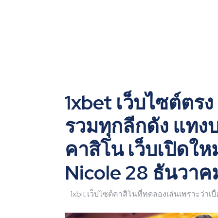
Skip
to
content
1xbet เว็บไซต์ตรง
รวมทุกลีกดัง แทงบ
คาสิโน เว็บเปิดให
Nicole 28 ธันวาค
1xbit เว็บไซต์คาสิโนที่ทดลองเล่นเพราะว่าเบื่