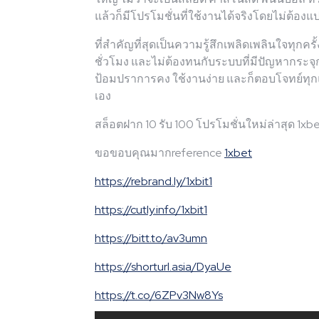
แล้วก็มีโปรโมชั่นที่ใช้งานได้จริงโดยไม่ต้อ
ที่สำคัญที่สุดเป็นความรู้สึกเพลิดเพลินใจทุกคร
ชั่วโมง และไม่ต้องทนกับระบบที่มีปัญหากระจุ
ป้อมปราการคง ใช้งานง่าย และก็ตอบโจทย์ทุกแ
เอง
สล็อตฝาก 10 รับ 100 โปรโมชั่นใหม่ล่าสุด 1xbet
ขอขอบคุณมากreference
1xbet
https://rebrand.ly/1xbit1
https://cutly.info/1xbit1
https://bitt.to/av3umn
https://shorturl.asia/DyaUe
https://t.co/6ZPv3Nw8Ys