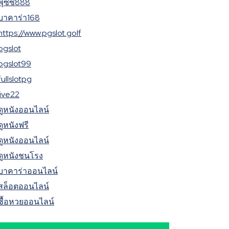
พุซซี่888
บาคาร่า168
https://www.pgslot.golf
pgslot
pgslot99
fullslotpg
live22
ดูหนังออนไลน์
ดูหนังฟรี
ดูหนังออนไลน์
ดูหนังชนโรง
บาคาร่าออนไลน์
สล็อตออนไลน์
ซื้อหวยออนไลน์