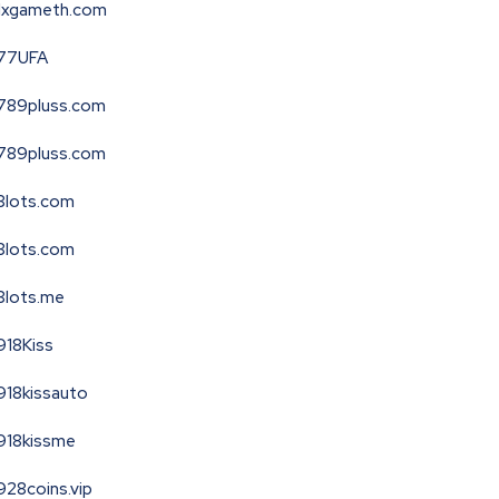
1xgameth.com
77UFA
789pluss.com
789pluss.com
8lots.com
8lots.com
8lots.me
918Kiss
918kissauto
918kissme
928coins.vip