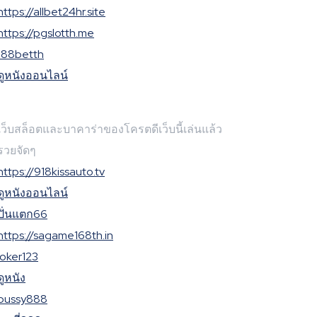
https://allbet24hr.site
https://pgslotth.me
188betth
ดูหนังออนไลน์
เว็บสล็อตและบาคาร่าของโครตดีเว็บนี้เล่นแล้ว
รวยจัดๆ
https://918kissauto.tv
ดูหนังออนไลน์
ปั่นแตก66
https://sagame168th.in
joker123
ดูหนัง
pussy888