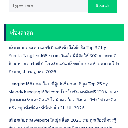
เรื่องล่าสุด
สล็อตเว็บตรง ความพรีเมียมที่เข้าถึงได้จริง Top 97 by
Aurelia Tangtem168e.com วันเกิดนี้พี่จัดให้ 300 จ่ายตรง กี่
ล้านก็จ่าย การันตี กำไรหลักแสน สล็อตเว็บตรง ห้ามพลาด โปร
ดีรออยู่ 4 กรกฎาคม 2026
Hengjing168 เกมสล็อต ที่ผู้เล่นชื่นชอบ ที่สุด Top 25 by
Melody hengjing168d.com โปรโมชั่นเครดิตฟรี 100% กล่อง
สุ่มเฮงเฮง รับเครดิตฟรี ไลฟ์สด สล็อต ยิงปลา กีฬา ไพ่ เครดิต
ฟรี ลงทุนทั้งที่ต้อง ที่นี่เท่านั้น 21 JUL 2026
สล็อตเว็บตรง websiteใหญ่ สล็อต 2026 รวมทุกเรื่องที่ควรรู้