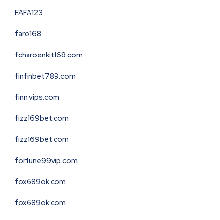
FAFA123
faro168
fcharoenkit168.com
finfinbet789.com
finnivips.com
fizz169bet.com
fizz169bet.com
fortune99vip.com
fox689ok.com
fox689ok.com