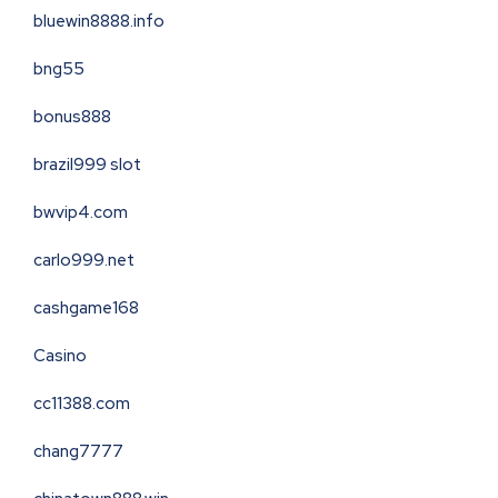
bluewin8888.info
bng55
bonus888
brazil999 slot
bwvip4.com
carlo999.net
cashgame168
Casino
cc11388.com
chang7777