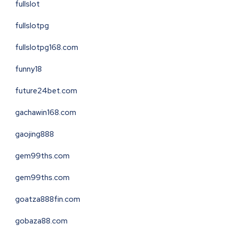
fullslot
fullslotpg
fullslotpg168.com
funny18
future24bet.com
gachawin168.com
gaojing888
gem99ths.com
gem99ths.com
goatza888fin.com
gobaza88.com