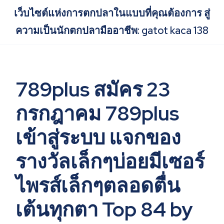
Skip
เว็บไซต์แห่งการตกปลาในแบบที่คุณต้องการ สู่
to
content
ความเป็นนักตกปลามืออาชีพ: gatot kaca 138
789plus สมัคร 23
กรกฎาคม 789plus
เข้าสู่ระบบ แจกของ
รางวัลเล็กๆบ่อยมีเซอร์
ไพรส์เล็กๆตลอดตื่น
เต้นทุกตา Top 84 by