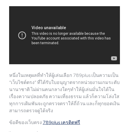
หนึ่งในเหตุผลที่ทำให้ผู้เล่นเลือก 789plus เป็นความเป็น
“เว็บไซต์ตรง” ที่ได้รับใบอนุญาตจากหน่วยงานเกมระดับ
นานาชาติ ไม่ผ่านคนกลางใดๆทำให้ผู้เล่นมั่นใจได้ใน
เรื่องความปลอดภัย ความเที่ยงธรรม แล้วก็ความโล่งใส
ทุกการเดิมพันจะถูกตรวจตราให้ถี่ถ้วน และก็ทุกยอดเงิน
สามารถตรวจดูได้จริง
ข้อดีของเว็บตรง
789plus เครดิตฟรี