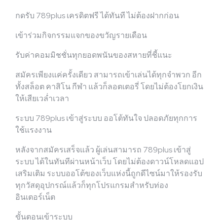
กดรับ 789plus เครดิตฟรี ได้ทันที ไม่ต้องฝากก่อน
เข้าร่วมกิจกรรมแจกของขวัญรายเดือน
รับค่าคอมมิชชั่นทุกยอดพนันของสหายที่ชี้แนะ
สมัครเพียงแค่ครั้งเดียว สามารถเข้าเล่นได้ทุกจำพวก อีก
ทั้งสล็อต คาสิโน กีฬา แล้วก็ลอตเตอรี่ โดยไม่ต้องโยกเงิน
ให้เสียเวล่ำเวลา
ระบบ 789plus เข้าสู่ระบบ ออโต้ทันใจ ปลอดภัยทุกการ
ใช้แรงงาน
หลังจากสมัครเสร็จแล้ว ผู้เล่นสามารถ 789plus เข้าสู่
ระบบ ได้ในทันทีผ่านหน้าเว็บ โดยไม่ต้องดาวน์โหลดแอป
เสริมเติม ระบบออโต้ของเว็บแห่งนี้ถูกดีไซน์มาให้รองรับ
ทุกวัสดุอุปกรณ์แล้วก็ทุกโปรแกรมสำหรับท่อง
อินเตอร์เน็ต
ขั้นตอนเข้าระบบ