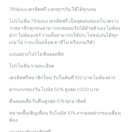
789plus เครดิตฟรี แจกทุกๆวัน ใช้ได้ทุกเกม
โปรโมชั่น 789plus เครดิตฟรี เป็นจุดเด่นของเว็บ เพราะ
ว่าสมาชิกทุกคนสามารถกดยอมรับได้ด้วยตัวเอง ไม่ต้อง
ฝาก ไม่ต้องแชร์ รวมทั้งสามารถใช้ประโยชน์เล่นได้ทุก
เกม ไม่ว่าจะเป็นสล็อต คาสิโน หรือเกมกีฬา
แบบอย่างโปรโมชั่นยอดฮิต
โปรโมชั่น รายละเอียด
เครดิตฟรีสมาชิกใหม่ รับในทันที 100 บาท ไม่ต้องฝาก
ฝากแรกของวัน โบนัส 50% สูงสุด 1,000 บาท
คืนยอดเสีย รับคืนสูงสุด 10% ทุกอาทิตย์
สหายเชื้อเชิญเพื่อน รับโบนัส 10% จากยอดฝากของเพื่อน
พ้อง
แนวทางรับเครดิตฟรี