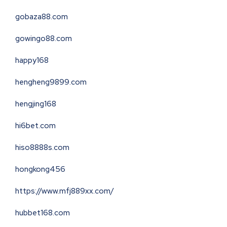
gobaza88.com
gowingo88.com
happy168
hengheng9899.com
hengjing168
hi6bet.com
hiso8888s.com
hongkong456
https://www.mfj889xx.com/
hubbet168.com