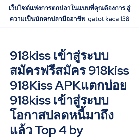
Skip
เว็บไซต์แห่งการตกปลาในแบบที่คุณต้องการ สู่
to
content
ความเป็นนักตกปลามืออาชีพ: gatot kaca 138
918kiss เข้าสู่ระบบ
สมัครฟรีสมัคร 918kiss
918Kiss APKแตกบ่อย
918kiss เข้าสู่ระบบ
โอกาสปลดหนี้มาถึง
แล้ว Top 4 by