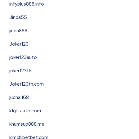
infyplus888.info
Jinda55
jinda888
Joker123
joker123auto
joker123th
Joker123th.com
judhai168
k1gt-auto.com
khumsup888.me
kimchibetbet.com