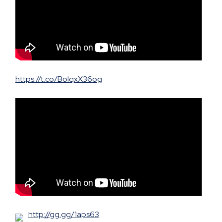
https://t.co/BoIqxX36og
http://gg.gg/1aps63