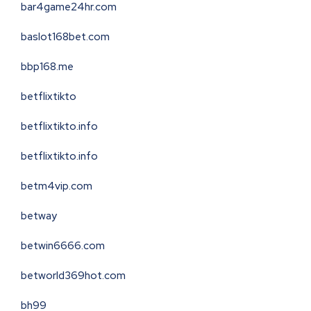
bar4game24hr.com
baslot168bet.com
bbp168.me
betflixtikto
betflixtikto.info
betflixtikto.info
betm4vip.com
betway
betwin6666.com
betworld369hot.com
bh99