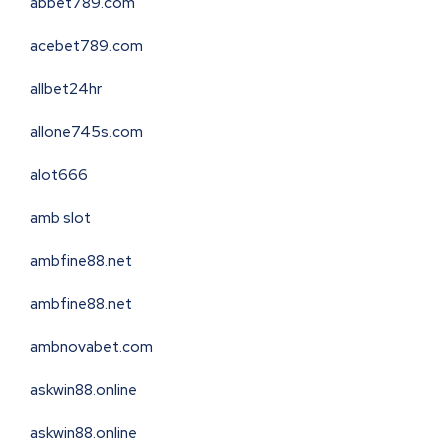
abbet789.com
acebet789.com
allbet24hr
allone745s.com
alot666
amb slot
ambfine88.net
ambfine88.net
ambnovabet.com
askwin88.online
askwin88.online