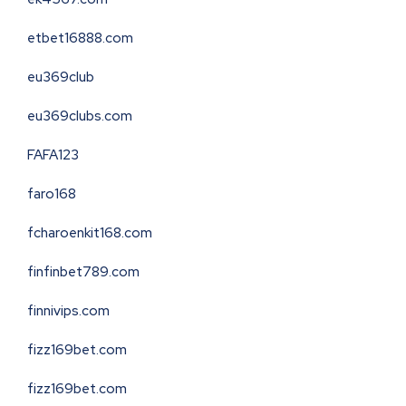
etbet16888.com
eu369club
eu369clubs.com
FAFA123
faro168
fcharoenkit168.com
finfinbet789.com
finnivips.com
fizz169bet.com
fizz169bet.com