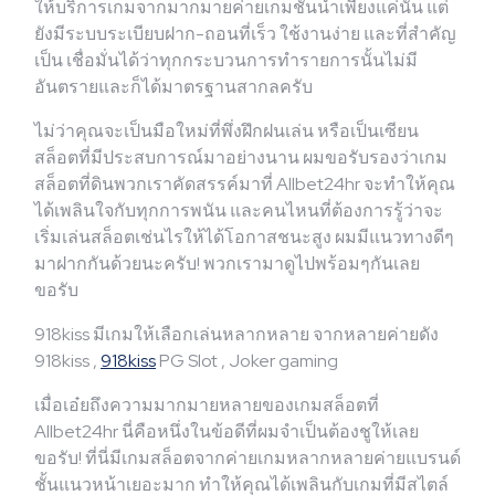
ให้บริการเกมจากมากมายค่ายเกมชั้นนำเพียงแค่นั้น แต่
ยังมีระบบระเบียบฝาก-ถอนที่เร็ว ใช้งานง่าย และที่สำคัญ
เป็น เชื่อมั่นได้ว่าทุกกระบวนการทำรายการนั้นไม่มี
อันตรายและก็ได้มาตรฐานสากลครับ
ไม่ว่าคุณจะเป็นมือใหม่ที่พึ่งฝึกฝนเล่น หรือเป็นเซียน
สล็อตที่มีประสบการณ์มาอย่างนาน ผมขอรับรองว่าเกม
สล็อตที่ดินพวกเราคัดสรรค์มาที่ Allbet24hr จะทำให้คุณ
ได้เพลินใจกับทุกการพนัน และคนไหนที่ต้องการรู้ว่าจะ
เริ่มเล่นสล็อตเช่นไรให้ได้โอกาสชนะสูง ผมมีแนวทางดีๆ
มาฝากกันด้วยนะครับ! พวกเรามาดูไปพร้อมๆกันเลย
ขอรับ
918kiss มีเกมให้เลือกเล่นหลากหลาย จากหลายค่ายดัง
918kiss ,
918kiss
PG Slot , Joker gaming
เมื่อเอ๋ยถึงความมากมายหลายของเกมสล็อตที่
Allbet24hr นี่คือหนึ่งในข้อดีที่ผมจำเป็นต้องชูให้เลย
ขอรับ! ที่นี่มีเกมสล็อตจากค่ายเกมหลากหลายค่ายแบรนด์
ชั้นแนวหน้าเยอะมาก ทำให้คุณได้เพลินกับเกมที่มีสไตล์