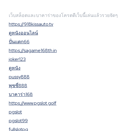
เว็บสล็อตและบาคาร่าของโครตดีเว็บนี้เล่นแล้วรวยจัดๆ
https://918kissauto.tv
ดูหนังออนไลน์
ปั่นแตก66
https://sagame168th.in
joker123
ดูหนัง
pussy888
พุซซี่888
บาคาร่า168
https://www.pgslot.golf
pgslot
pgslot99
fullslotpg