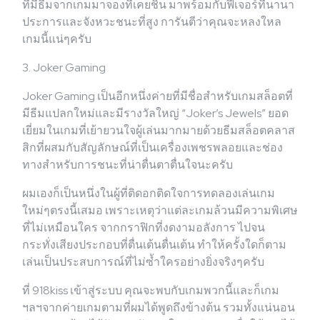
ที่มีธีมจากเกมมาจองที่เคยชิน มาพร้อมกับฟีเจอร์ที่นานา
ประการและจังหวะชนะที่สูง การันตีว่าคุณจะหลงใหล
เกมนี้แน่ๆครับ
3. Joker Gaming
Joker Gaming เป็นอีกหนึ่งค่ายที่มีชื่อสำหรับเกมสล็อตที่
มีธีมแปลกใหม่และมีรางวัลใหญ่ “Joker’s Jewels” ยอด
เยี่ยมในเกมที่เย้ายวนใจผู้เล่นมากมายด้วยธีมสล็อตคลาส
สิกที่ผสมกับสัญลักษณ์ที่เป็นเครื่องเพชรพลอยและช่อง
ทางสำหรับการชนะที่น่าตื่นตาตื่นใจนะครับ
ผมเองก็เป็นหนึ่งในผู้ที่ติดอกติดใจการทดลองเล่นเกม
ใหม่ๆตรงนี้เสมอ เพราะเหตุว่าแต่ละเกมล้วนมีความพิเศษ
ที่ไม่เหมือนใคร จากกราฟิกที่งดงามอลังการ ไปจน
กระทั่งเสียงประกอบที่ตื่นเต้นตื่นเต้น ทำให้ครั้งใดก็ตาม
เล่นเป็นประสบการณ์ที่ไม่ซ้ำใครอย่างยิ่งจริงๆครับ
ที่ 918kiss เข้าสู่ระบบ คุณจะพบกับเกมพวกนี้และก็เกม
ฯลฯจากค่ายเกมตามที่ผมได้พูดถึงข้างต้น รวมทั้งแน่นอน