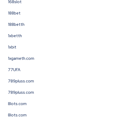
168slot
188bet
188betth
1xbetth
1xbit
1xgameth.com
77UFA
789pluss.com
789pluss.com
8lots.com
8lots.com