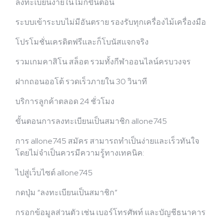
ลงทะเบียนง่ายในไม่กี่ขั้นตอน
ระบบเข้าระบบไม่มีอันตราย รองรับทุกเครื่องไม้เครื่องมือ
โปรโมชั่นเครดิตฟรีและก็โบนัสแจกจริง
รวมเกมคาสิโน สล็อต รวมทั้งกีฬาออนไลน์ครบวงจร
ฝากถอนออโต้ รวดเร็วภายใน 30 วินาที
บริการลูกค้าตลอด 24 ชั่วโมง
ขั้นตอนการลงทะเบียนเป็นสมาชิก allone745
การ allone745 สมัคร สามารถทำเป็นง่ายและเร็วทันใจ
โดยไม่จำเป็นควรมีความรู้ทางเทคนิค:
ไปสู่เว็บไซต์ allone745
กดปุ่ม “ลงทะเบียนเป็นสมาชิก”
กรอกข้อมูลส่วนตัว เช่น เบอร์โทรศัพท์ และบัญชีธนาคาร