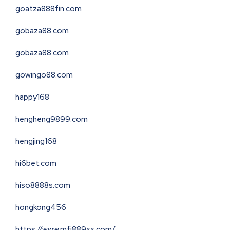
goatza888fin.com
gobaza88.com
gobaza88.com
gowingo88.com
happy168
hengheng9899.com
hengjing168
hi6bet.com
hiso8888s.com
hongkong456
https://www.mfj889xx.com/