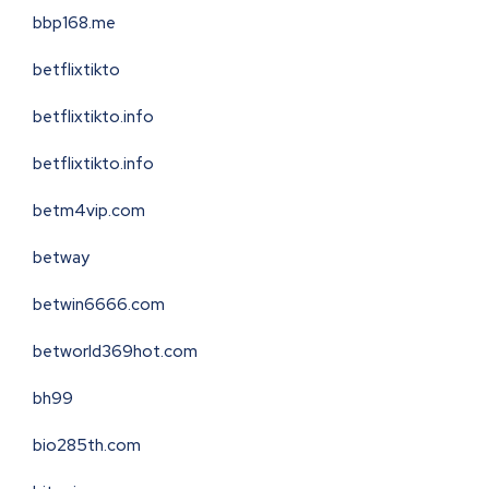
bbp168.me
betflixtikto
betflixtikto.info
betflixtikto.info
betm4vip.com
betway
betwin6666.com
betworld369hot.com
bh99
bio285th.com