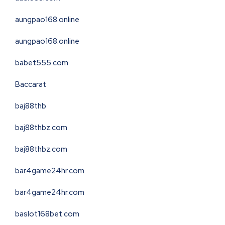
aungpao168.online
aungpao168.online
babet555.com
Baccarat
baj88thb
baj88thbz.com
baj88thbz.com
bar4game24hr.com
bar4game24hr.com
baslot168bet.com