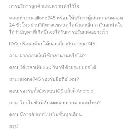
การบริการลูกค้าและความน่าไว้ใจ
คณะทำงาน allone745 พร้อมให้บริการผู้เล่นทุกคนตลอด
24 ชั่วโมง ผ่านวิถีทางแชทสด ไลน์ และอีเมล มั่นอกมั่นใจ
ได้ว่าปัญหาที่เกิดขึ้นจะได้รับการปรับแต่งอย่างเร็ว
FAQ: ปริศนาที่พบได้บ่อยเกี่ยวกับ allone745
ถาม: ฝากถอนเงินใช้เวลานานหรือไม่?
ตอบ: ใช้เวลาเพียง 30 วินาที ด้วยระบบออโต้
ถาม: allone745 รองรับมือถือไหม?
ตอบ: รองรับทั้งยังระบบ iOS แล้วก็ Android
ถาม: โปรโมชั่นมีอัปเดตบ่อยมากมากแค่ไหน?
ตอบ: มีการอัปเดตโปรโมชั่นทุกเดือน
สรุป