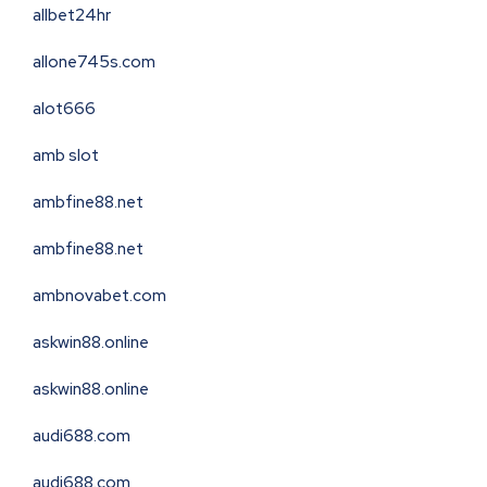
allbet24hr
allone745s.com
alot666
amb slot
ambfine88.net
ambfine88.net
ambnovabet.com
askwin88.online
askwin88.online
audi688.com
audi688.com