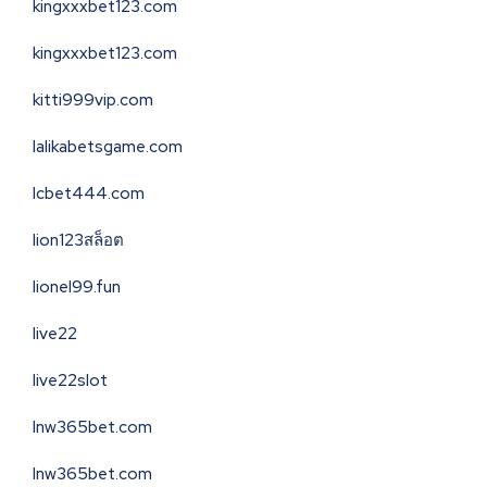
kingxxxbet123.com
kingxxxbet123.com
kitti999vip.com
lalikabetsgame.com
lcbet444.com
lion123สล็อต
lionel99.fun
live22
live22slot
lnw365bet.com
lnw365bet.com