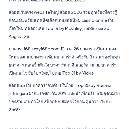
ฟรี ลงทุนทั้งที่ต้อง ที่นี่เท่านั้น 21 JUL 2026
สล็อตเว็บตรง websiteใหญ่ สล็อต 2026 รวมทุกเรื่องที่ควรรู้
ก่อนเล่น พร้อมเทคนิคเลือกเกมยอดนิยม casino online เว็บ
เปิดใหม่ ทดลองเล่น Top 19 by Mckinley jin888.asia 20
August 26
บาคาร่า168 sexy168c.com 12 ก.ค. 26 บาคาร่า เปิดมุมมอง
ใหม่ของเกมบาคาร่า เซียนบาคาร่าตัวจริงรับ 3 แสน รองรับทุก
ธนาคาร ถอนเร็วทันใจ บาคาร่าสด ดีลเลอร์สาวสวย บาคาร่า
เปิดเกมไว รับโปรใหญ่ไปเลย Top 31 by Mickie
สล็อต55 เว็บบาคาร่าอันดับ 1 ในไทย Top 35 by Rosaria
jin55.guru ฝากแรกของวัน 20% แนะนำเพื่อนรับ 5% จุดหมาย
ของสายเกมทั่วโลก สล็อต55 สมัครไว้ก่อน คุ้มกว่า 25 ก.ย.
2569