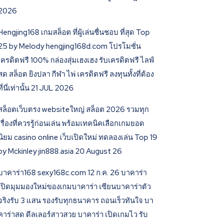
2026
Hengjing168 เกมสล็อต ที่ผู้เล่นชื่นชอบ ที่สุด Top
25 by Melody hengjing168d.com โปรโมชั่น
เครดิตฟรี 100% กล่องสุ่มเฮงเฮง รับเครดิตฟรี ไลฟ์
สด สล็อต ยิงปลา กีฬา ไพ่ เครดิตฟรี ลงทุนทั้งที่ต้อง
ที่นี่เท่านั้น 21 JUL 2026
สล็อตเว็บตรง websiteใหญ่ สล็อต 2026 รวมทุก
เรื่องที่ควรรู้ก่อนเล่น พร้อมเทคนิคเลือกเกมยอด
นิยม casino online เว็บเปิดใหม่ ทดลองเล่น Top 19
by Mckinley jin888.asia 20 August 26
บาคาร่า168 sexy168c.com 12 ก.ค. 26 บาคาร่า
เปิดมุมมองใหม่ของเกมบาคาร่า เซียนบาคาร่าตัว
จริงรับ 3 แสน รองรับทุกธนาคาร ถอนเร็วทันใจ บา
คาร่าสด ดีลเลอร์สาวสวย บาคาร่า เปิดเกมไว รับ