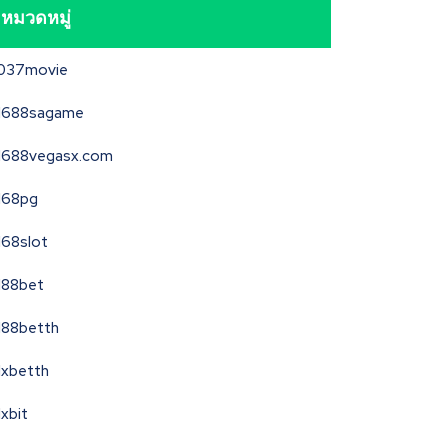
หมวดหมู่
037movie
1688sagame
1688vegasx.com
168pg
168slot
188bet
188betth
1xbetth
1xbit