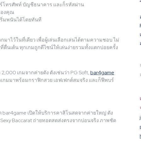
อร์โทรศัพท์ บัญชีธนาคาร และก็รหัสผ่าน
์ของคุณ
ิ่มพนันได้โดยทันที
ไว้ในที่เดียว เพื่อผู้เล่นเลือกเล่นได้ตามความชอบ ไม่
่ตื่นเต้น ทุกเกมถูกดีไซน์ให้เล่นง่ายรวมทั้งแตกบ่อยครั้ง
 2,000 เกมจากค่ายดัง ดังเช่นว่า PG Soft,
bar4game
ทุกเกมมาพร้อมกราฟิกสวย เอฟเฟกต์สมจริง และก็ฟีพบร์
 bar4game เปิดให้บริการคาสิโนสดจากค่ายใหญ่ ดัง
้ง Sexy Baccarat ถ่ายทอดสดส่งตรงจากบ่อนจริง ภาพชัด