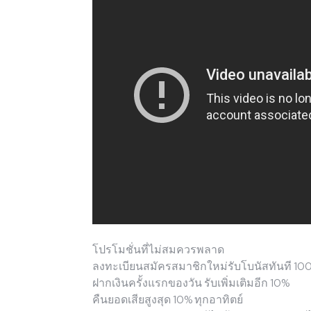
โปรโมชั่นที่ไม่สมควรพลาด
ลงทะเบียนสมัครสมาชิกใหม่รับโบนัสทันที 10
ฝากเงินครั้งแรกของวัน รับเพิ่มเติมอีก 10%
คืนยอดเสียสูงสุด 10% ทุกอาทิตย์