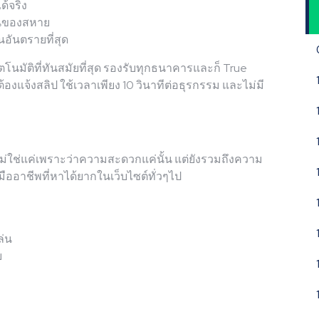
ด้จริง
่นของสหาย
อันตรายที่สุด
มัติที่ทันสมัยที่สุด รองรับทุกธนาคารและก็ True
งแจ้งสลิป ใช้เวลาเพียง 10 วินาทีต่อธุรกรรม และไม่มี
e ไม่ใช่แค่เพราะว่าความสะดวกแค่นั้น แต่ยังรวมถึงความ
มืออาชีพที่หาได้ยากในเว็บไซต์ทั่วๆไป
ล่น
ย