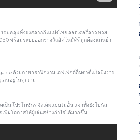
อบคลุมทั้งยังสลากกินแบ่งไทย ลอตเตอรี่ลาว หวย
ะ 950 พร้อมระบบออกรางวัลอัตโนมัติที่ถูกต้องแม่นยำ
ame ด้วยภาพกราฟิกงาม เอฟเฟกต์ตื่นตาตื่นใจ ยิงง่าย
เล่นอยู่ในทุกเกม
เป็น โปรโมชั่นที่จัดเต็มแบบไม่อั้น แจกทั้งยังโบนัส
อเพิ่มโอกาสให้ผู้เล่นสร้างกำไรได้มากขึ้น