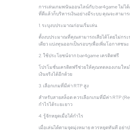
การเล่นเกมพนันออนไลน์กับ bar4game ไม่ได้อ
ที่ดีแล้วก็บริหารเงินอย่างมีระบบ คุณจะสาม
1. ระบุงบประมาณก่อนเริ่มเล่น
ตั้งงบประมาณที่คุณสามารถเสียได้โดยไม่กระทบ
เดียว แบ่งทุนออกเป็นรอบๆเพื่อเพิ่มโอกาสชนะ
2. ใช้ประโยชน์จาก bar4game เครดิตฟรี
โปรโมชั่นเครดิตฟรีช่วยให้คุณทดลองเกมใหม
เงินจริงได้อีกด้วย
3. เลือกเกมที่มีค่า RTP สูง
สำหรับสายสล็อต ควรเลือกเกมที่มีค่า RTP (Ret
กำไรได้ระยะยาว
4. รู้จักหยุดเมื่อได้กำไร
เมื่อเล่นได้ตามจุดมุ่งหมาย ควรหยุดทันที อย่