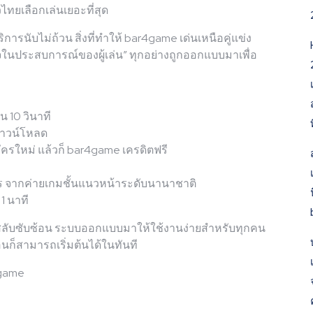
ไทยเลือกเล่นเยอะที่สุด
ิการนับไม่ถ้วน สิ่งที่ทำให้ bar4game เด่นเหนือคู่แข่ง
จในประสบการณ์ของผู้เล่น” ทุกอย่างถูกออกแบบมาเพื่อ
 10 วินาที
งดาวน์โหลด
ัครใหม่ แล้วก็ bar4game เครดิตฟรี
าร จากค่ายเกมชั้นแนวหน้าระดับนานาชาติ
1 นาที
่สลับซับซ้อน ระบบออกแบบมาให้ใช้งานง่ายสำหรับทุกคน
ก็สามารถเริ่มต้นได้ในทันที
4game