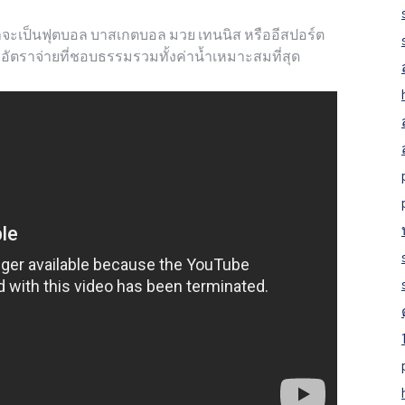
่าจะเป็นฟุตบอล บาสเกตบอล มวย เทนนิส หรืออีสปอร์ต
มอัตราจ่ายที่ชอบธรรมรวมทั้งค่าน้ำเหมาะสมที่สุด