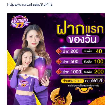
https://shorturl.asia/9JPT2