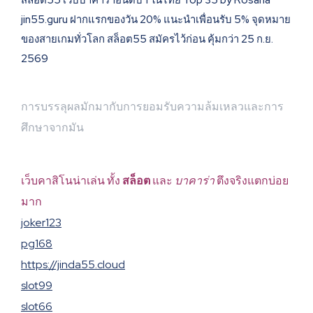
สล็อต55 เว็บบาคาร่าอันดับ 1 ในไทย Top 35 by Rosaria
jin55.guru ฝากแรกของวัน 20% แนะนำเพื่อนรับ 5% จุดหมาย
ของสายเกมทั่วโลก สล็อต55 สมัครไว้ก่อน คุ้มกว่า 25 ก.ย.
2569
การบรรลุผลมักมากับการยอมรับความล้มเหลวและการ
ศึกษาจากมัน
เว็บคาสิโนน่าเล่น ทั้ง
สล็อต
และ
บาคาร่า
ตึงจริงแตกบ่อย
มาก
joker123
pg168
https://jinda55.cloud
slot99
slot66