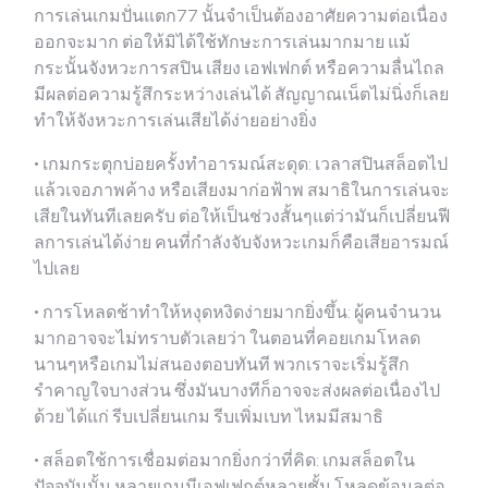
การเล่นเกมปั่นแตก77 นั้นจำเป็นต้องอาศัยความต่อเนื่อง
ออกจะมาก ต่อให้มิได้ใช้ทักษะการเล่นมากมาย แม้
กระนั้นจังหวะการสปิน เสียง เอฟเฟกต์ หรือความลื่นไถล
มีผลต่อความรู้สึกระหว่างเล่นได้ สัญญาณเน็ตไม่นิ่งก็เลย
ทำให้จังหวะการเล่นเสียได้ง่ายอย่างยิ่ง
• เกมกระตุกบ่อยครั้งทำอารมณ์สะดุด: เวลาสปินสล็อตไป
แล้วเจอภาพค้าง หรือเสียงมาก่อฟ้าพ สมาธิในการเล่นจะ
เสียในทันทีเลยครับ ต่อให้เป็นช่วงสั้นๆแต่ว่ามันก็เปลี่ยนฟี
ลการเล่นได้ง่าย คนที่กำลังจับจังหวะเกมก็คือเสียอารมณ์
ไปเลย
• การโหลดช้าทำให้หงุดหงิดง่ายมากยิ่งขึ้น: ผู้คนจำนวน
มากอาจจะไม่ทราบตัวเลยว่า ในตอนที่คอยเกมโหลด
นานๆหรือเกมไม่สนองตอบทันที พวกเราจะเริ่มรู้สึก
รำคาญใจบางส่วน ซึ่งมันบางทีก็อาจจะส่งผลต่อเนื่องไป
ด้วย ได้แก่ รีบเปลี่ยนเกม รีบเพิ่มเบท ไหมมีสมาธิ
• สล็อตใช้การเชื่อมต่อมากยิ่งกว่าที่คิด: เกมสล็อตใน
ปัจจุบันนั้น หลายเกมมีเอฟเฟกต์หลายชั้น โหลดข้อมูลต่อ