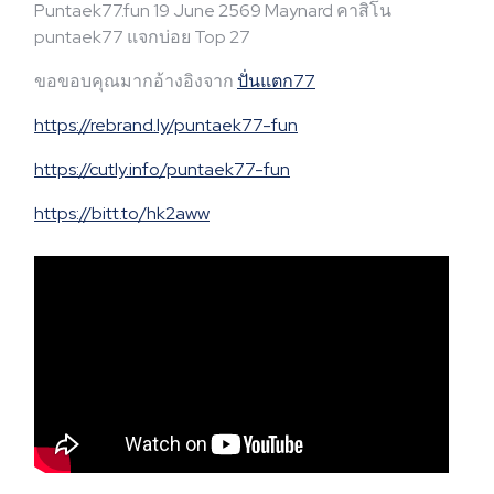
Puntaek77.fun 19 June 2569 Maynard คาสิโน
puntaek77 แจกบ่อย Top 27
ขอขอบคุณมากอ้างอิงจาก
ปั่นแตก77
https://rebrand.ly/puntaek77-fun
https://cutly.info/puntaek77-fun
https://bitt.to/hk2aww