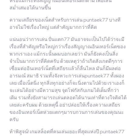
หรือแม้กระทั้งสัญญาณอินเทอร์เน็ตก็ตาม เพื่อเล่น
สม่ำเสมอได้นานขึ้น
ความเสถียรของเน็ตสำหรับการเล่น puntaek77 บางที
อาจไม่ใช่เรื่องใหญ่ แต่สำคัญมากกว่าที่คิด
แน่นอนว่าการเล่น ปั่นแตก77 มันอาจจะเป็นไปได้ว่าจะมี
เรื่องที่สำคัญหรือใหญ่กว่าเรื่องสัญญาณอินเทอร์เน็ตของ
พวกเราเอง แม้กระนั้นผมบอกเลยว่า มันก็ยังคงเป็นสิ่ง
จำเป็นมากกว่าที่คิดครับ ด้วยเหตุว่าถ้าเกิดสังเกตดีๆการ
เชื่อมต่ออินเทอร์เน็ตที่เสถียรแล้วก็ลื่นไหล มันก็มีผลต่อ
อารมณ์ สมาธิ รวมทั้งจังหวะการเล่นpuntaek77 ทั้งผอง
เลย เมื่อเน็ตนิ่ง ทุกสิ่งทุกอย่างก็จะนิ่งตามไปด้วย เราเองก็
จะเล่นได้อย่างมีความสุข จุดโฟกัสกับเกมได้เต็มที่กว่า
เดิม รวมทั้งยังสามารถเล่นตลอดได้นานเท่าที่ดวงใจคิดได้
เลยล่ะครับผม ด้วยเหตุนี้ อย่าปล่อยให้เรื่องความเสถียร
ของอินเทอร์เน็ตห่วยแตกๆมารบกวนการเล่นของคุณนะ
ครับ
ท้าพิสูจน์! เกมสล็อตที่คนเล่นเยอะที่สุดแห่งปี puntaek77