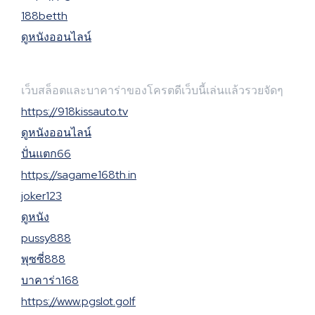
188betth
ดูหนังออนไลน์
เว็บสล็อตและบาคาร่าของโครตดีเว็บนี้เล่นแล้วรวยจัดๆ
https://918kissauto.tv
ดูหนังออนไลน์
ปั่นแตก66
https://sagame168th.in
joker123
ดูหนัง
pussy888
พุซซี่888
บาคาร่า168
https://www.pgslot.golf