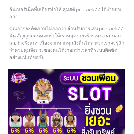
อินเทอร์เน็ตที่เสถียรทำให้ คุมสติ puntaek77 ได้ง่ายดาย
กว่า
คุณอาจจะคิดภาพไม่ออกว่า สำหรับการเล่น puntaek77
นั้น สัญญาณเน็ตจะทำให้เราหลุดง่ายจริงๆเหรอ ผมบอก
เลยว่าจริงแน่ๆ เนื่องจากหากทุกสิ่งลื่นไหล พวกเราจะรู้สึก
ว่าควบคุมจังหวะของตนได้ง่ายกว่าเวลาที่ระบบติดขัด
อย่างแน่แท้ขอรับ