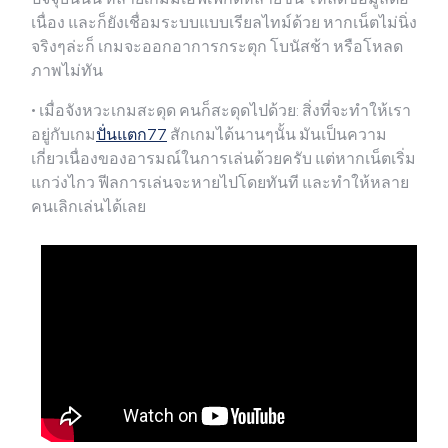
เนื่อง และก็ยังเชื่อมระบบแบบเรียลไทม์ด้วย หากเน็ตไม่นิ่ง
จริงๆล่ะก็ เกมจะออกอาการกระตุก โบนัสช้า หรือโหลด
ภาพไม่ทัน
• เมื่อจังหวะเกมสะดุด คนก็สะดุดไปด้วย: สิ่งที่จะทำให้เรา
อยู่กับเกม
ปั่นแตก77
สักเกมได้นานๆนั้น มันเป็นความ
เกี่ยวเนื่องของอารมณ์ในการเล่นด้วยครับ แต่หากเน็ตเริ่ม
แกว่งไกว ฟีลการเล่นจะหายไปโดยทันที และทำให้หลาย
คนเลิกเล่นได้เลย