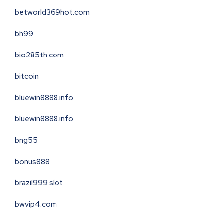
betworld369hot.com
bh99
bio285th.com
bitcoin
bluewin8888.info
bluewin8888.info
bng55
bonus888
brazil999 slot
bwvip4.com