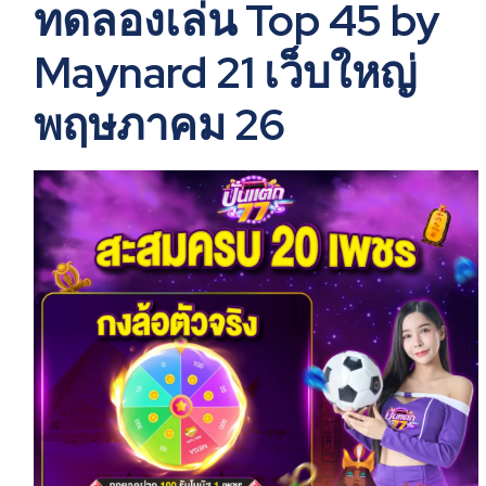
ทดลองเล่น Top 45 by
Maynard 21 เว็บใหญ่
พฤษภาคม 26