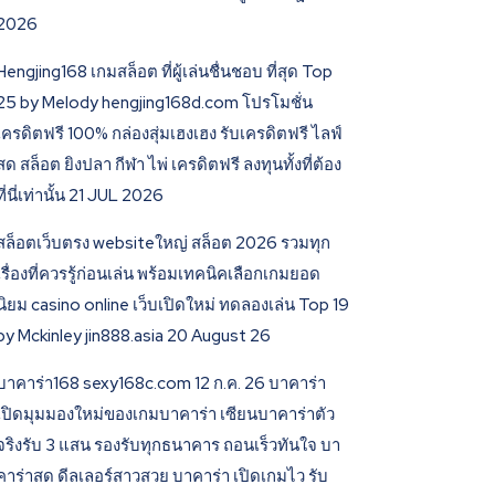
2026
Hengjing168 เกมสล็อต ที่ผู้เล่นชื่นชอบ ที่สุด Top
25 by Melody hengjing168d.com โปรโมชั่น
เครดิตฟรี 100% กล่องสุ่มเฮงเฮง รับเครดิตฟรี ไลฟ์
สด สล็อต ยิงปลา กีฬา ไพ่ เครดิตฟรี ลงทุนทั้งที่ต้อง
ที่นี่เท่านั้น 21 JUL 2026
สล็อตเว็บตรง websiteใหญ่ สล็อต 2026 รวมทุก
เรื่องที่ควรรู้ก่อนเล่น พร้อมเทคนิคเลือกเกมยอด
นิยม casino online เว็บเปิดใหม่ ทดลองเล่น Top 19
by Mckinley jin888.asia 20 August 26
บาคาร่า168 sexy168c.com 12 ก.ค. 26 บาคาร่า
เปิดมุมมองใหม่ของเกมบาคาร่า เซียนบาคาร่าตัว
จริงรับ 3 แสน รองรับทุกธนาคาร ถอนเร็วทันใจ บา
คาร่าสด ดีลเลอร์สาวสวย บาคาร่า เปิดเกมไว รับ