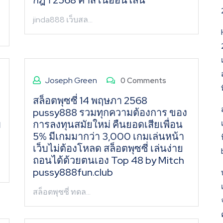
กฎา 2568 คาสิโนออนไลน์
jinda888 เว็บสล…
Joseph Green
0 Comments
สล็อตพุซซี่ 14 พฤษภา 2568
pussy888 รวมทุกความต้องการ ของ
บ
การลงทุนสมัยใหม่ คืนยอดเสียเพื่อน
5% มีเกมมากว่า 3,000 เกมเล่นหน้า
เว็บไม่ต้องโหลด สล็อตพุซซี่ เล่นง่าย
ถอนได้ด้วยตนเอง Top 48 by Mitch
pussy888fun.club
สล็อตพุซซี่ ทดล…