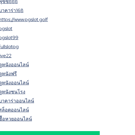
พุซซี่888
บาคาร่า168
https://www.pgslot.golf
pgslot
pgslot99
fullslotpg
live22
ดูหนังออนไลน์
ดูหนังฟรี
ดูหนังออนไลน์
ดูหนังชนโรง
บาคาร่าออนไลน์
สล็อตออนไลน์
ซื้อหวยออนไลน์