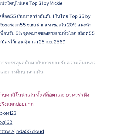
โปรใหญ่ไปเลย Top 31 by Mickie
สล็อต55 เว็บบาคาร่าอันดับ 1 ในไทย Top 35 by
Rosaria jin55.guru ฝากแรกของวัน 20% แนะนำ
เพื่อนรับ 5% จุดหมายของสายเกมทั่วโลก สล็อต55
สมัครไว้ก่อน คุ้มกว่า 25 ก.ย. 2569
การบรรลุผลมักมากับการยอมรับความล้มเหลว
และการศึกษาจากมัน
เว็บคาสิโนน่าเล่น ทั้ง
สล็อต
และ
บาคาร่า
ตึง
จริงแตกบ่อยมาก
joker123
pg168
https://jinda55.cloud