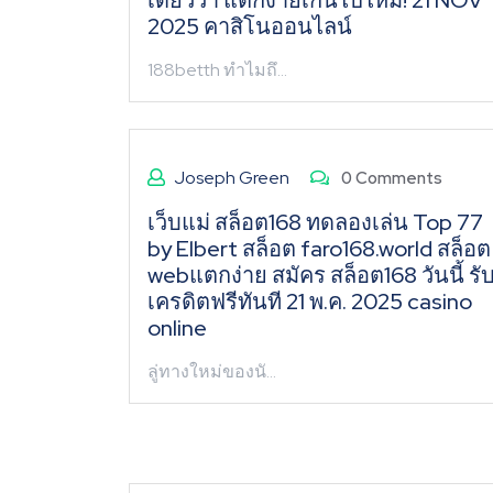
เดียวว่า แตกง่ายเกินไปไหม! 21 NOV
2025 คาสิโนออนไลน์
188betth ทำไมถึ…
Joseph Green
0 Comments
เว็บแม่ สล็อต168 ทดลองเล่น Top 77
by Elbert สล็อต faro168.world สล็อต
webแตกง่าย สมัคร สล็อต168 วันนี้ รั
เครดิตฟรีทันที 21 พ.ค. 2025 casino
online
ลู่ทางใหม่ของนั…