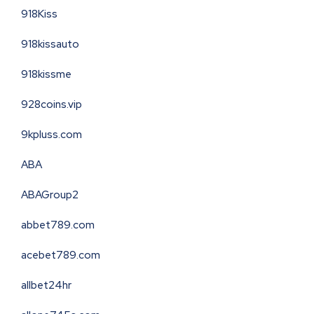
918Kiss
918kissauto
918kissme
928coins.vip
9kpluss.com
ABA
ABAGroup2
abbet789.com
acebet789.com
allbet24hr