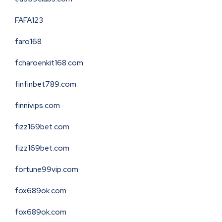
FAFA123
faro168
fcharoenkit168.com
finfinbet789.com
finnivips.com
fizz169bet.com
fizz169bet.com
fortune99vip.com
fox689ok.com
fox689ok.com