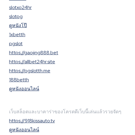
slotxo24hr
slotpg
ดูหนังโป๊
1xbetth
pgslot
https://gaojing888.bet
https://allbet24hr.site
https://pgslotth.me
188betth
ดูหนังออนไลน์
เว็บสล็อตและบาคาร่าของโครตดีเว็บนี้เล่นแล้วรวยจัดๆ
https://918kissauto.tv
ดูหนังออนไลน์