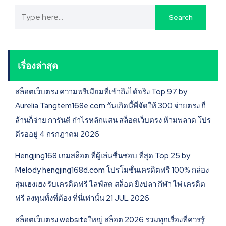
เรื่องล่าสุด
สล็อตเว็บตรง ความพรีเมียมที่เข้าถึงได้จริง Top 97 by
Aurelia Tangtem168e.com วันเกิดนี้พี่จัดให้ 300 จ่ายตรง กี่
ล้านก็จ่าย การันตี กำไรหลักแสน สล็อตเว็บตรง ห้ามพลาด โปร
ดีรออยู่ 4 กรกฎาคม 2026
Hengjing168 เกมสล็อต ที่ผู้เล่นชื่นชอบ ที่สุด Top 25 by
Melody hengjing168d.com โปรโมชั่นเครดิตฟรี 100% กล่อง
สุ่มเฮงเฮง รับเครดิตฟรี ไลฟ์สด สล็อต ยิงปลา กีฬา ไพ่ เครดิต
ฟรี ลงทุนทั้งที่ต้อง ที่นี่เท่านั้น 21 JUL 2026
สล็อตเว็บตรง websiteใหญ่ สล็อต 2026 รวมทุกเรื่องที่ควรรู้