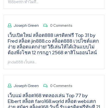
188betth ทำไมถึ…
Joseph Green
0 Comments
เว็บเปิดใหม่ สล็อต888 เครดิตฟรี Top 31 by
Fred สล็อต jin888.co สล็อต888 เวปไซต์แตก
ง่าย สล็อตแตกง่าย! วิธีเล่นให้ได้เงินแบบไม่
ต้องพึ่งโชค 12 กรกฎา 2568 คาสิโนออนไลน์
jinda888 เว็บสล…
Joseph Green
0 Comments
เว็บแม่ สล็อต168 ทดลองเล่น Top 77 by
Elbert สล็อต faro168.world สล็อต webแตก
ง่าย สมัคร สล็อต168 วันนี้ รับเครดิตฟรีทันที 21