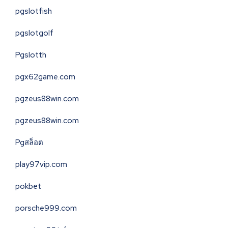
pgslotfish
pgslotgolf
Pgslotth
pgx62game.com
pgzeus88win.com
pgzeus88win.com
Pgสล็อต
play97vip.com
pokbet
porsche999.com