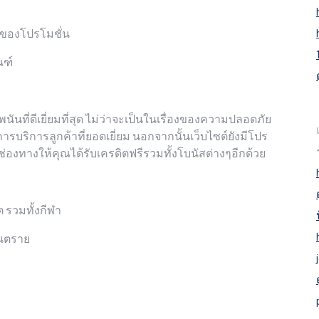
วนของโปรโมชั่น
ณฑ์
ันที่ดีเยี่ยมที่สุด ไม่ว่าจะเป็นในเรื่องของความปลอดภัย
บริการลูกค้าที่ยอดเยี่ยม นอกจากนั้นเว็บไซต์ยังมีโปร
่องทางให้คุณได้รับเครดิตฟรีรวมทั้งโบนัสต่างๆอีกด้วย
 รวมทั้งกีฬา
ันตราย