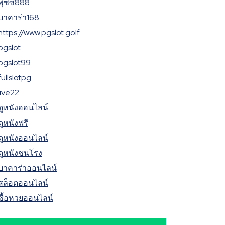
พุซซี่888
บาคาร่า168
https://www.pgslot.golf
pgslot
pgslot99
fullslotpg
live22
ดูหนังออนไลน์
ดูหนังฟรี
ดูหนังออนไลน์
ดูหนังชนโรง
บาคาร่าออนไลน์
สล็อตออนไลน์
ซื้อหวยออนไลน์