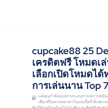
Skip
to
content
cupcake88 25 D
เครดิตฟรี โหมดเล่
เลือกเปิดโหมดได้ท
การเล่นนาน Top 
แม้คุณกำลังมองหาประสบการณ์การพนันออนไ
เลือกที่ไม่ควรพลาด! เว็บแห่งนี้พรีเซ็นท์
พันกีฬา พร้อมด้วยโปรโมชั่นและสิทธิพิเศษสำหร