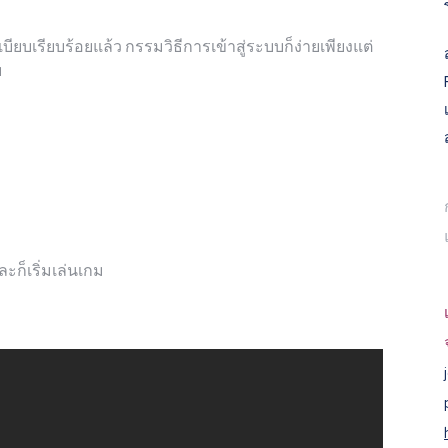
บียบเรียบร้อยแล้ว กรรมวิธีการเข้าสู่ระบบก็ง่ายเพียงแต่
บ
ละก็เริ่มเล่นเกม