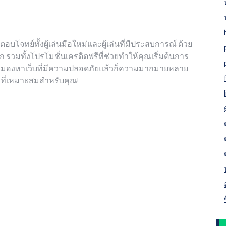
อบโจทย์ทั้งผู้เล่นมือใหม่และผู้เล่นที่มีประสบการณ์ ด้วย
วก รวมทั้งโปรโมชั่นเครดิตฟรีที่ช่วยทำให้คุณเริ่มต้นการ
ำลังมองหาเว็บที่มีความปลอดภัยแล้วก็ความมากมายหลาย
อกที่เหมาะสมสำหรับคุณ!