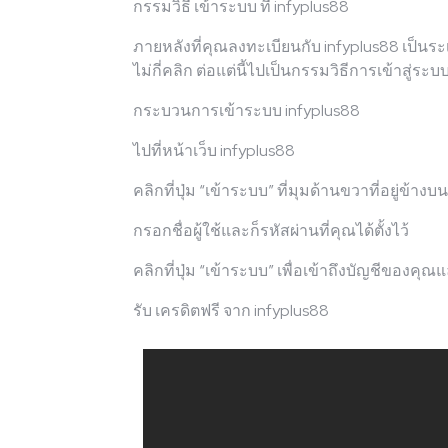
กรรมวิธี เข้าระบบ ที่ infyplus88
ภายหลังที่คุณลงทะเบียนกับ infyplus88 เป็นระเ
ไม่กี่คลิก ต่อแต่นี้ไปเป็นกรรมวิธีการเข้าสู่ระบ
กระบวนการเข้าระบบ infyplus88
ไปที่หน้าเว็บ infyplus88
คลิกที่ปุ่ม “เข้าระบบ” ที่มุมด้านขวาที่อยู่ข้างบน
กรอกชื่อผู้ใช้และก็รหัสผ่านที่คุณได้ตั้งไว้
คลิกที่ปุ่ม “เข้าระบบ” เพื่อเข้าถึงบัญชีของคุณแ
รับ เครดิตฟรี จาก infyplus88