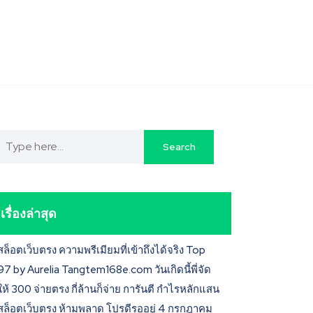
เรื่องล่าสุด
สล็อตเว็บตรง ความพรีเมียมที่เข้าถึงได้จริง Top
97 by Aurelia Tangtem168e.com วันเกิดนี้พี่จัด
ให้ 300 จ่ายตรง กี่ล้านก็จ่าย การันตี กำไรหลักแสน
สล็อตเว็บตรง ห้ามพลาด โปรดีรออยู่ 4 กรกฎาคม