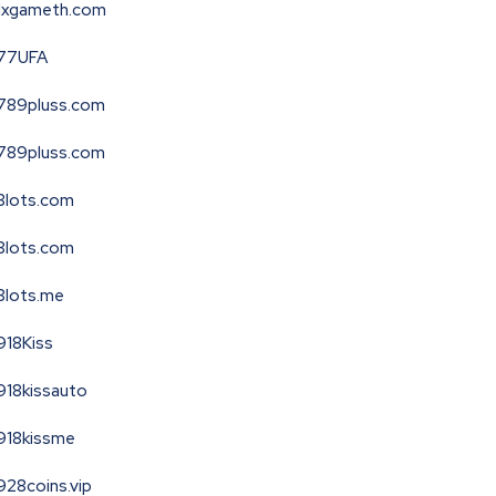
1xgameth.com
77UFA
789pluss.com
789pluss.com
8lots.com
8lots.com
8lots.me
918Kiss
918kissauto
918kissme
928coins.vip