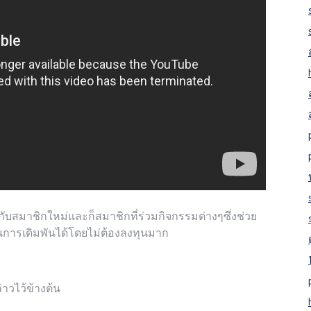
้กับสมาชิกใหม่และก็สมาชิกที่ร่วมกิจกรรมต่างๆซึ่งช่วย
การเดิมพันได้โดยไม่ต้องลงทุนมาก
่าวไว้ข้างต้น