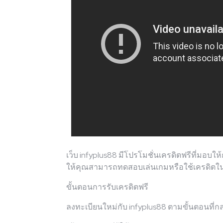
เว็บ infyplus88 มีโปรโมชั่นเครดิตฟรีที่มอบให
ให้คุณสามารถทดสอบเล่นเกมหรือใช้เครดิตใน
ขั้นตอนการรับเครดิตฟรี
ลงทะเบียนใหม่กับ infyplus88 ตามขั้นตอนที่กล