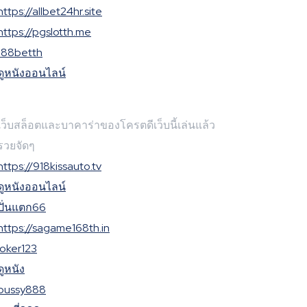
https://allbet24hr.site
https://pgslotth.me
188betth
ดูหนังออนไลน์
เว็บสล็อตและบาคาร่าของโครตดีเว็บนี้เล่นแล้ว
รวยจัดๆ
https://918kissauto.tv
ดูหนังออนไลน์
ปั่นแตก66
https://sagame168th.in
joker123
ดูหนัง
pussy888