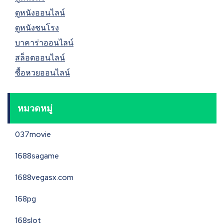
ดูหนังออนไลน์
ดูหนังชนโรง
บาคาร่าออนไลน์
สล็อตออนไลน์
ซื้อหวยออนไลน์
หมวดหมู่
037movie
1688sagame
1688vegasx.com
168pg
168slot