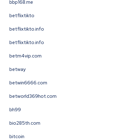
bbp168.me
betflixtikto
betflixtikto.info
betflixtikto.info
betm4vip.com
betway
betwin6666.com
betworld369hot.com
bh99
bio285th.com
bitcoin