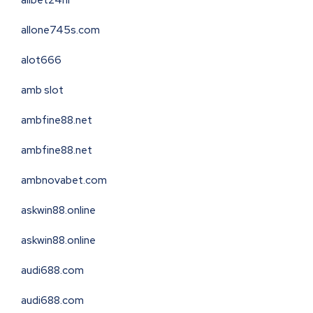
allbet24hr
allone745s.com
alot666
amb slot
ambfine88.net
ambfine88.net
ambnovabet.com
askwin88.online
askwin88.online
audi688.com
audi688.com