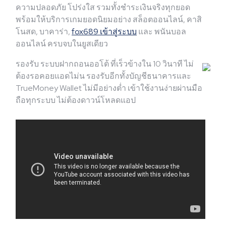
ความปลอดภัย โปร่งใส รวมทั้งชำระเงินจริงทุกยอด
พร้อมให้บริการเกมยอดนิยมอย่าง สล็อตออนไลน์, คาสิ
โนสด, บาคาร่า,
fox689 เข้าสู่ระบบ
และ พนันบอล
ออนไลน์ ครบจบในยูสเดียว
รองรับ ระบบฝากถอนออโต้ ที่เร็วข้างใน 10 วินาที ไม่
ต้องรอคอยแอดไม่น รองรับอีกทั้งบัญชีธนาคารและ
TrueMoney Wallet ไม่มีอย่างต่ำ เข้าใช้งานง่ายผ่านมือ
ถือทุกระบบ ไม่ต้องดาวน์โหลดแอป