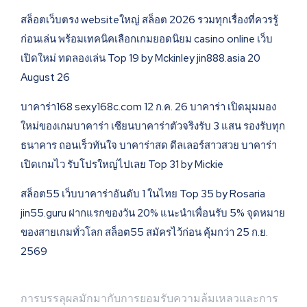
สล็อตเว็บตรง websiteใหญ่ สล็อต 2026 รวมทุกเรื่องที่ควรรู้
ก่อนเล่น พร้อมเทคนิคเลือกเกมยอดนิยม casino online เว็บ
เปิดใหม่ ทดลองเล่น Top 19 by Mckinley jin888.asia 20
August 26
บาคาร่า168 sexy168c.com 12 ก.ค. 26 บาคาร่า เปิดมุมมอง
ใหม่ของเกมบาคาร่า เซียนบาคาร่าตัวจริงรับ 3 แสน รองรับทุก
ธนาคาร ถอนเร็วทันใจ บาคาร่าสด ดีลเลอร์สาวสวย บาคาร่า
เปิดเกมไว รับโปรใหญ่ไปเลย Top 31 by Mickie
สล็อต55 เว็บบาคาร่าอันดับ 1 ในไทย Top 35 by Rosaria
jin55.guru ฝากแรกของวัน 20% แนะนำเพื่อนรับ 5% จุดหมาย
ของสายเกมทั่วโลก สล็อต55 สมัครไว้ก่อน คุ้มกว่า 25 ก.ย.
2569
การบรรลุผลมักมากับการยอมรับความล้มเหลวและการ