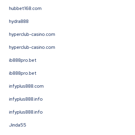
hubbet168.com
hydra888
hyperclub-casino.com
hyperclub-casino.com
ib888pro.bet
ib888pro.bet
infyplus888.com
infyplus888.info
infyplus888.info
Jinda55