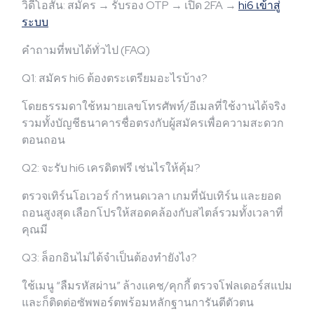
วิดีโอสั้น: สมัคร → รับรอง OTP → เปิด 2FA →
hi6 เข้าสู่
ระบบ
คำถามที่พบได้ทั่วไป (FAQ)
Q1: สมัคร hi6 ต้องตระเตรียมอะไรบ้าง?
โดยธรรมดาใช้หมายเลขโทรศัพท์/อีเมลที่ใช้งานได้จริง
รวมทั้งบัญชีธนาคารชื่อตรงกับผู้สมัครเพื่อความสะดวก
ตอนถอน
Q2: จะรับ hi6 เครดิตฟรี เช่นไรให้คุ้ม?
ตรวจเทิร์นโอเวอร์ กำหนดเวลา เกมที่นับเทิร์น และยอด
ถอนสูงสุด เลือกโปรให้สอดคล้องกับสไตล์รวมทั้งเวลาที่
คุณมี
Q3: ล็อกอินไม่ได้จำเป็นต้องทำยังไง?
ใช้เมนู “ลืมรหัสผ่าน” ล้างแคช/คุกกี้ ตรวจโฟลเดอร์สแปม
และก็ติดต่อซัพพอร์ตพร้อมหลักฐานการันตีตัวตน