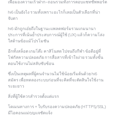
เพื่อมองความเร็วฝาก–ถอนรวมทั้งการตอบแชทซัพพอร์ต
hi6 เป็นยังไง รวมทั้งเพราะอะไรก็เลยเป็นตัวเลือกที่น่า
จับตา
hi6 มักถูกเอ๋ยถึงในฐานะแพลตฟอร์มรวมเกมนานา
ประการที่เน้นย้ำประสบการณ์ผู้ใช้ (UX) แล้วก็ความโล่ง
ใสด้านข้อแม้โปรโมชัน
อีกทั้งสล็อต เกมโต๊ะ คาสิโนสด ไปจนถึงกีฬา ข้อดีอยู่ที่
โฟกัสความปลอดภัย การสื่อสารที่เข้าใจง่าย รวมทั้งขั้น
ตอนใช้งานไม่สลับซับซ้อน
ซึ่งเป็นเหตุผลที่ผู้คนจำนวนไม่ใช้น้อยเริ่มต้นด้วย hi6
สมัคร เพื่อทดลองระบบก่อนที่จะคิดที่จะตัดสินใจใช้งาน
ระยะยาว
สิ่งที่ผู้ใช้ควรสำรวจตั้งแต่แรก
โดเมนทางการ + ใบรับรองความปลอดภัย (HTTPS/SSL)
มีไอคอนแม่กุญแจชัดแจ้ง