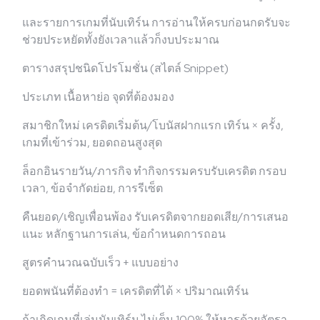
และรายการเกมที่นับเทิร์น การอ่านให้ครบก่อนกดรับจะ
ช่วยประหยัดทั้งยังเวลาแล้วก็งบประมาณ
ตารางสรุปชนิดโปรโมชั่น (สไตล์ Snippet)
ประเภท เนื้อหาย่อ จุดที่ต้องมอง
สมาชิกใหม่ เครดิตเริ่มต้น/โบนัสฝากแรก เทิร์น × ครั้ง,
เกมที่เข้าร่วม, ยอดถอนสูงสุด
ล็อกอินรายวัน/ภารกิจ ทำกิจกรรมครบรับเครดิต กรอบ
เวลา, ข้อจำกัดย่อย, การรีเซ็ต
คืนยอด/เชิญเพื่อนพ้อง รับเครดิตจากยอดเสีย/การเสนอ
แนะ หลักฐานการเล่น, ข้อกำหนดการถอน
สูตรคำนวณฉบับเร็ว + แบบอย่าง
ยอดพนันที่ต้องทำ = เครดิตที่ได้ × ปริมาณเทิร์น
ถ้าเกิดเกมที่เล่นนับเทิร์น ไม่เต็ม 100% ให้หารด้วยอัตรา