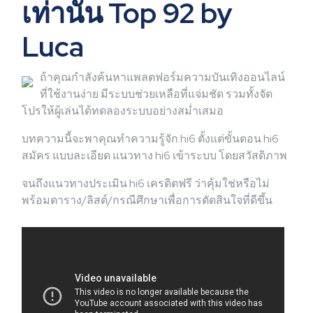
เท่านั้น Top 92 by
Luca
ถ้าคุณกำลังค้นหาแพลตฟอร์มความบันเทิงออนไลน์
ที่ใช้งานง่าย มีระบบช่วยเหลือที่แจ่มชัด รวมทั้งจัด
โปรให้ผู้เล่นได้ทดลองระบบอย่างสม่ำเสมอ
บทความนี้จะพาคุณทำความรู้จัก hi6 ตั้งแต่ขั้นตอน hi6
สมัคร แบบละเอียด แนวทาง hi6 เข้าระบบ โดยสวัสดิภาพ
จนถึงแนวทางประเมิน hi6 เครดิตฟรี ว่าคุ้มใช่หรือไม่
พร้อมตาราง/ลิสต์/กรณีศึกษาเพื่อการตัดสินใจที่ดีขึ้น