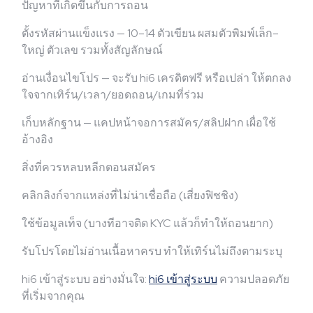
ปัญหาที่เกิดขึ้นกับการถอน
ตั้งรหัสผ่านแข็งแรง — 10–14 ตัวเขียน ผสมตัวพิมพ์เล็ก–
ใหญ่ ตัวเลข รวมทั้งสัญลักษณ์
อ่านเงื่อนไขโปร — จะรับ hi6 เครดิตฟรี หรือเปล่า ให้ตกลง
ใจจากเทิร์น/เวลา/ยอดถอน/เกมที่ร่วม
เก็บหลักฐาน — แคปหน้าจอการสมัคร/สลิปฝาก เผื่อใช้
อ้างอิง
สิ่งที่ควรหลบหลีกตอนสมัคร
คลิกลิงก์จากแหล่งที่ไม่น่าเชื่อถือ (เสี่ยงฟิชชิง)
ใช้ข้อมูลเท็จ (บางทีอาจติด KYC แล้วก็ทำให้ถอนยาก)
รับโปรโดยไม่อ่านเนื้อหาครบ ทำให้เทิร์นไม่ถึงตามระบุ
hi6 เข้าสู่ระบบ อย่างมั่นใจ:
hi6 เข้าสู่ระบบ
ความปลอดภัย
ที่เริ่มจากคุณ