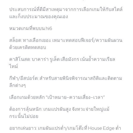
ประสบการณ์ที่ดีมีสาเหตุมาจากการเลือกเกมให้กับสไตล์
และก็งบประมาณของคุณเอง
หมวดเกมที่พบบน hi6
สล็อต: ทางเลือกเยอะ เหมาะทดสอบฟีเจอร์/ความผันผวน
ด้วยเครดิตทดสอบ
คาสิโนสด: บาคาร่า รูเล็ต เสือมังกร เน้นย้ำความเรียล
ไทม์
กีฬา/อีสปอร์ต: สำหรับสายพินิจพิจารณาสถิติและติดตาม
ลีกต่างๆ
เลือกเกมด้วยหลัก “เป้าหมาย–ความเสี่ยง–เวลา”
ต้องการลุ้นหนัก: เกมแปรผันสูง จังหวะจ่ายใหญ่แม้
กระนั้นไม่บ่อย
อยากเล่นยาว: เกมผันแปรต่ำ/เกมโต๊ะที่ House Edge ต่ำ