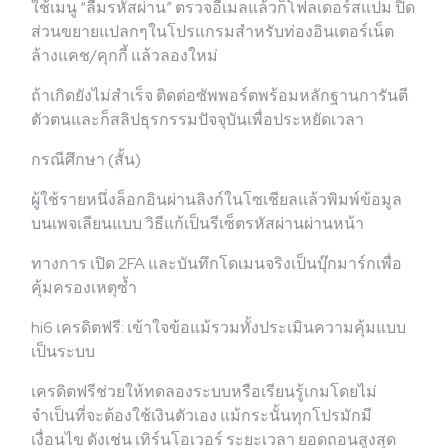
ใช้เมนู “ลืมรหัสผ่าน” ตรวจอีเมลแล้วก็โฟลเดอร์สแปม ปิด
ส่วนขยายแปลกๆในโปรแกรมสำหรับท่องอินเตอร์เน็ต
ล้างแคช/คุกกี้ แล้วลองใหม่
ถ้าเกิดยังไม่สำเร็จ ติดต่อซัพพอร์ตพร้อมหลักฐานการันตี
ตัวตนและก็สลิปธุรกรรมปัจจุบันเพื่อประหยัดเวลา
กรณีศึกษา (สั้น)
ผู้ใช้รายหนึ่งล็อกอินผ่านลิงก์ในโซเชียลแล้วพิมพ์ข้อมูล
บนเพจเลียนแบบ วิธีแก้เป็นรีเซ็ตรหัสผ่านผ่านหน้า
ทางการ เปิด 2FA และบันทึกโดเมนจริงเป็นบุ๊กมาร์กเพื่อ
คุ้มครองเหตุซ้ำ
hi6 เครดิตฟรี: เข้าใจข้อแม้รวมทั้งประเมินความคุ้มแบบ
เป็นระบบ
เครดิตฟรีช่วยให้ทดลองระบบหรือเรียนรู้เกมโดยไม่
จำเป็นที่จะต้องใช้เงินตัวเอง แม้กระนั้นทุกโปรมักมี
เงื่อนไข ดังเช่น เทิร์นโอเวอร์ ระยะเวลา ยอดถอนสูงสุด