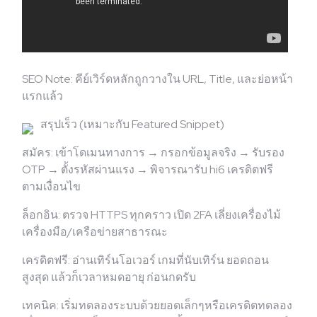
SEO Note: คีย์เวิร์ดหลักถูกวางใน URL, Title, และย่อหน้า
แรกแล้ว
สรุปเร็ว (เหมาะกับ Featured Snippet)
สมัคร: เข้าโดเมนทางการ → กรอกข้อมูลจริง → รับรอง
OTP → ตั้งรหัสผ่านแรง → พิจารณารับ hi6 เครดิตฟรี
ตามเงื่อนไข
ล็อกอิน: ตรวจ HTTPS ทุกคราว เปิด 2FA เลี่ยงเครื่องไม้
เครื่องมือ/เครือข่ายสาธารณะ
เครดิตฟรี: อ่านเทิร์นโอเวอร์ เกมที่นับเทิร์น ยอดถอน
สูงสุด แล้วก็เวลาหมดอายุ ก่อนกดรับ
เทคนิค: เริ่มทดลองระบบด้วยยอดเล็กๆหรือเครดิตทดลอง