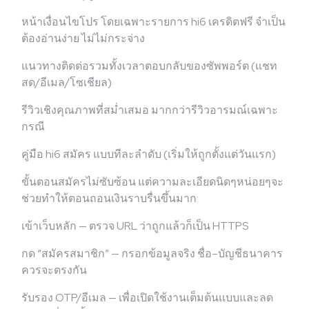
หน้าเงื่อนไขโปร โดยเฉพาะรายการ hi6 เครดิตฟรี จำเป็น
ต้องอ่านง่าย ไม่ไม่กระจ่าง
แนวทางติดต่อรวมทั้งเวลาตอบกลับของซัพพอร์ต (แชท
สด/อีเมล/โซเชียล)
รีวิวเชิงคุณภาพที่สม่ำเสมอ มากกว่ารีวิวอารมณ์เฉพาะ
กรณี
คู่มือ hi6 สมัคร แบบทีละลำดับ (เริ่มให้ถูกตั้งแต่วันแรก)
ขั้นตอนสมัครไม่ซับซ้อน แต่ความละเอียดนิดๆหน่อยๆจะ
ช่วยทำให้ตอนถอนเงินราบรื่นขึ้นมาก:
เข้าเว็บหลัก — ตรวจ URL ว่าถูกแล้วก็เป็น HTTPS
กด “สมัครสมาชิก” — กรอกข้อมูลจริง ชื่อ–บัญชีธนาคาร
ควรจะตรงกัน
รับรอง OTP/อีเมล — เพื่อเปิดใช้งานเต็มต้นแบบและลด