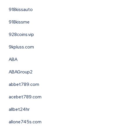
918kissauto
918kissme
928coins.vip
9kpluss.com
ABA
ABAGroup2
abbet789.com
acebet789.com
allbet24hr
allone745s.com